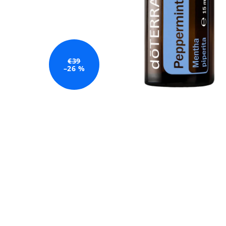
€39
–26 %