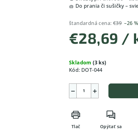
🧺 Do prania či sušičky – svi
štandardná cena:
€39
–26 
€28,69
/ 
Jednotková
cena:
Skladom
(3 ks)
Kód:
DOT-044
−
+
Tlač
Opýtať sa