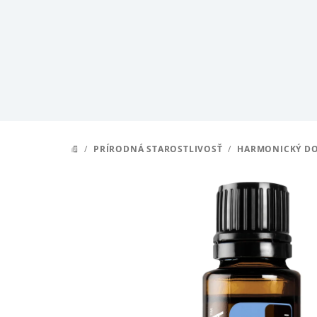
Prejsť
na
obsah
/
PRÍRODNÁ STAROSTLIVOSŤ
/
HARMONICKÝ D
DOMOV