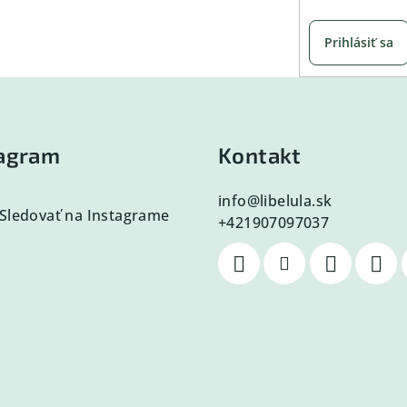
Prihlásiť sa
tagram
Kontakt
info
@
libelula.sk
Sledovať na Instagrame
+421907097037