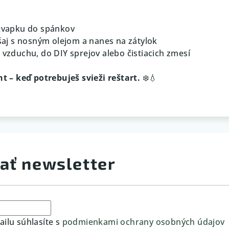
 kvapku do spánkov
ešaj s nosným olejom a nanes na zátylok
 vzduchu, do DIY sprejov alebo čistiacich zmesí
 – keď potrebuješ svieži reštart.
❄️💧
ať newsletter
ilu súhlasíte s
podmienkami ochrany osobných údajov