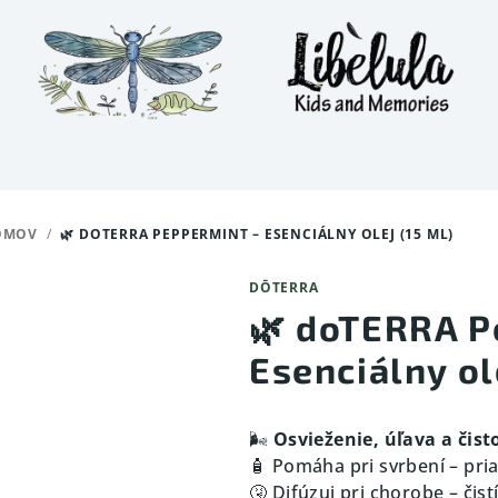
OMOV
/
🌿 DOTERRA PEPPERMINT – ESENCIÁLNY OLEJ (15 ML)
DŌTERRA
🌿 doTERRA P
Esenciálny ol
🌬️
Osvieženie, úľava a čist
🧴 Pomáha pri svrbení – pr
🤧 Difúzuj pri chorobe – čist