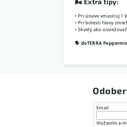
🌬️
Extra tipy:
• Pri únave vmasíruj 1
• Pri bolesti hlavy zmi
• Skvelý ako osviežovač
🗣️
doTERRA Peppermint
Odober
Email
Vložením e-ma