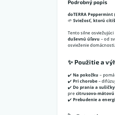
Podrobný popis
doTERRA Peppermint (M
🌱
Sviežosť, ktorú cíti
Tento silne osviežujúci
duševnú úľavu
– od sv
osvieženie domácnosti
✨
Použitie a vý
✔️
Na pokožku
– pomá
✔️
Pri chorobe
– difúzu
✔️
Do prania a sušičky
pre
citrusovo-mätovú 
✔️
Prebudenie a energ