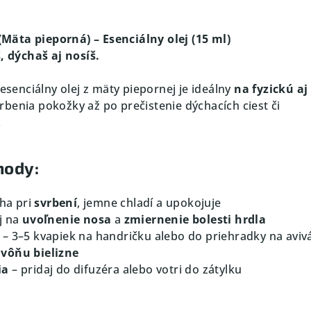
äta pieporná) – Esenciálny olej (15 ml)
š, dýchaš aj nosíš.
 esenciálny olej z mäty piepornej je ideálny
na fyzickú aj
rbenia pokožky až po prečistenie dýchacích ciest či
.
hody:
ha pri
svrbení
, jemne chladí a upokojuje
j na
uvoľnenie nosa
a
zmiernenie bolesti hrdla
– 3–5 kvapiek na handričku alebo do priehradky na aviv
vôňu bielizne
ia
– pridaj do difuzéra alebo votri do zátylku