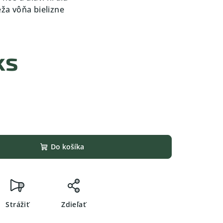
eža vôňa bielizne
%
ks
Do košíka
Strážiť
Zdieľať