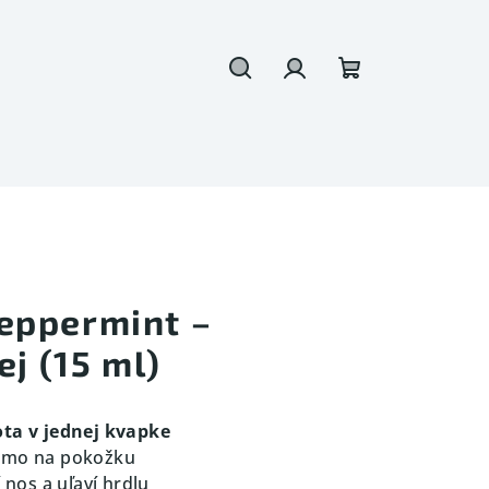
Hľadať
Prihlásenie
Nákupný
košík
eppermint –
ej (15 ml)
ota v jednej kvapke
iamo na pokožku
í nos a uľaví hrdlu