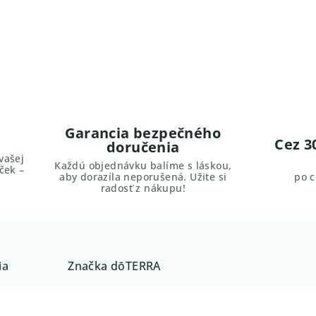
Garancia bezpečného
Cez 3
doručenia
vašej
Každú objednávku balíme s láskou,
ček –
aby dorazila neporušená. Užite si
po 
radosť z nákupu!
ia
Značka
dōTERRA