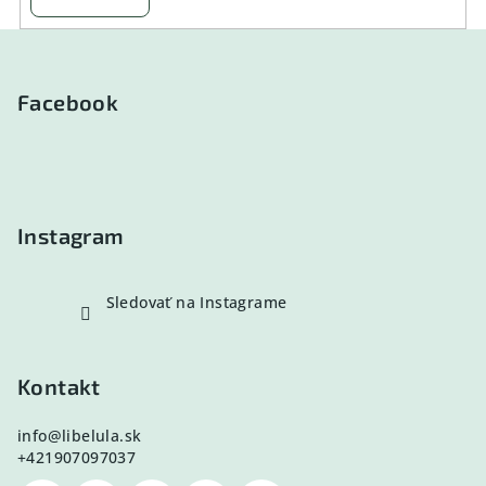
Z
á
p
Facebook
ä
t
i
e
Instagram
Sledovať na Instagrame
Kontakt
info
@
libelula.sk
+421907097037