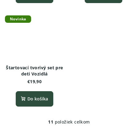
Novinka
Štartovací tvorivý set pre
deti Vozidlá
€19,90
Do košíka
11
položiek celkom
O
v