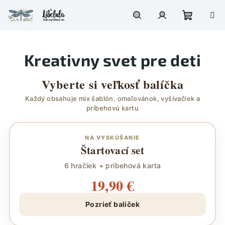
Prejsť
na
obsah
Nákupn
Hľadať
Prihlásenie
Kreativny svet pre deti
košík
Vyberte si veľkosť balíčka
Každý obsahuje mix šablón, omaľovánok, vyšívačiek a
príbehovú kartu
NA VYSKÚŠANIE
Štartovací set
6 hračiek + príbehová karta
19,90 €
Pozrieť balíček