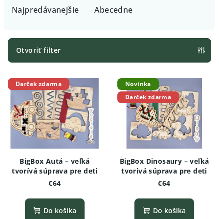
e
Najpredávanejšie
Abecedne
n
i
e
Otvoriť filter
p
V
r
Darček zdarma
Novinka
ý
o
Darček zdarma
p
d
i
u
s
k
p
t
r
o
BigBox Autá – veľká
BigBox Dinosaury – veľká
o
v
tvorívá súprava pre deti
tvorivá súprava pre deti
€64
€64
d
u
Do košíka
Do košíka
k