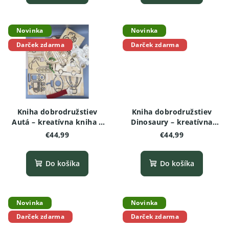
t
o
Novinka
Novinka
v
Darček zdarma
Darček zdarma
Kniha dobrodružstiev
Kniha dobrodružstiev
Autá – kreatívna kniha s
Dinosaury – kreatívna
aktivitami pre deti
kniha s aktivitami pre
€44,99
€44,99
deti
Do košíka
Do košíka
Novinka
Novinka
Darček zdarma
Darček zdarma