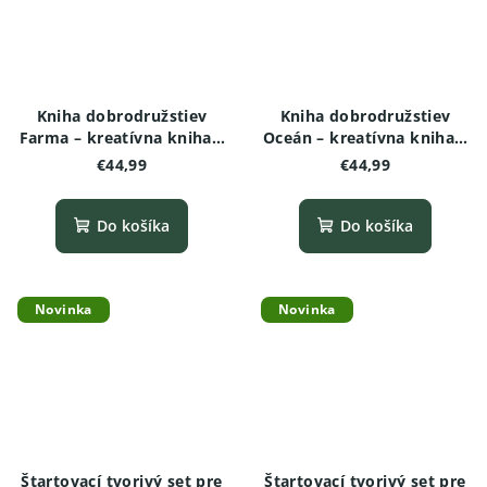
Kniha dobrodružstiev
Kniha dobrodružstiev
Farma – kreatívna kniha s
Oceán – kreatívna kniha s
aktivitami pre deti
aktivitami pre deti
€44,99
€44,99
Do košíka
Do košíka
Novinka
Novinka
Štartovací tvorivý set pre
Štartovací tvorivý set pre