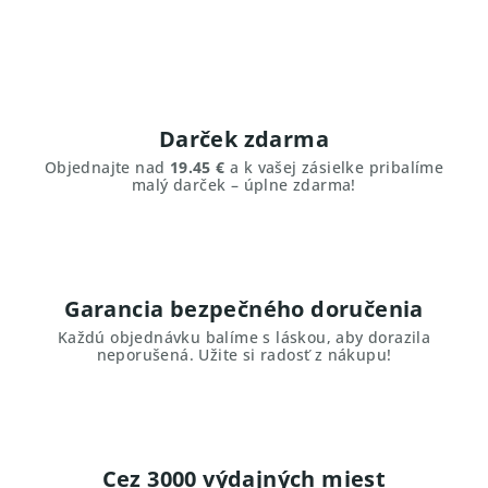
l
á
d
a
c
i
Darček zdarma
e
Objednajte nad
19.45 €
a k vašej zásielke pribalíme
p
malý darček – úplne zdarma!
r
v
k
y
v
Garancia bezpečného doručenia
ý
Každú objednávku balíme s láskou, aby dorazila
p
neporušená. Užite si radosť z nákupu!
i
s
u
Cez 3000 výdajných miest