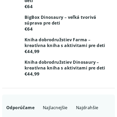
deti
€64
BigBox Dinosaury – veľká tvorivá
súprava pre deti
€64
Kniha dobrodružstiev Farma –
kreatívna kniha s aktivitami pre deti
€44,99
Kniha dobrodružstiev Dinosaury –
kreatívna kniha s aktivitami pre deti
€44,99
R
a
Odporúčame
Najlacnejšie
Najdrahšie
d