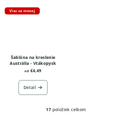
Viac za menej
Šablóna na kreslenie
Austrália - Vtákopysk
€4,49
od
Detail
17
položiek celkom
O
v
l