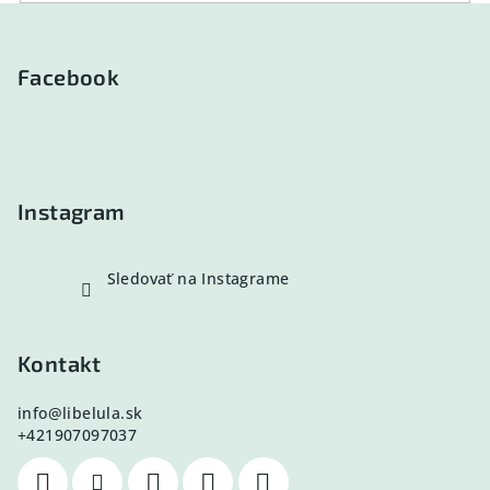
Z
á
p
Facebook
ä
t
i
e
Instagram
Sledovať na Instagrame
Kontakt
info
@
libelula.sk
+421907097037