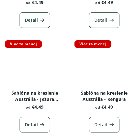
tasmánsky
€4,49
€4,49
od
od
Detail
Detail
Viac za menej
Viac za menej
Šablóna na kreslenie
Šablóna na kreslenie
Austrália - Ježura
Austrália - Kengura
krátkouchá
€4,49
€4,49
od
od
Detail
Detail