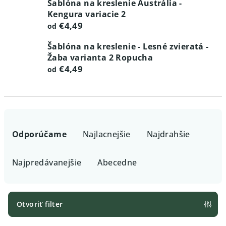
Šablóna na kreslenie Austrália -
Kengura variacie 2
€4,49
od
Šablóna na kreslenie - Lesné zvieratá -
Žaba varianta 2 Ropucha
€4,49
od
R
a
Odporúčame
Najlacnejšie
Najdrahšie
d
e
Najpredávanejšie
Abecedne
n
i
e
Otvoriť filter
p