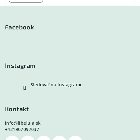
Z
á
p
Facebook
ä
t
i
e
Instagram
Sledovať na Instagrame
Kontakt
info
@
libelula.sk
+421907097037