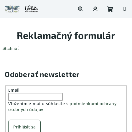
Prejsť
na
obsah
Nákupn
Hľadať
Prihlásenie
Reklamačný formulár
košík
Stiahnúť
Odoberať newsletter
Email
Vložením e-mailu súhlasíte s
podmienkami ochrany
osobných údajov
Prihlásiť sa