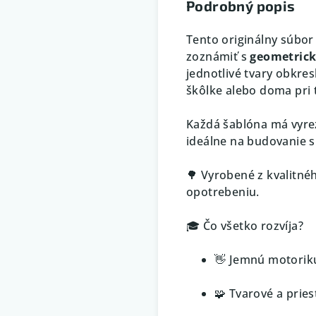
Podrobný popis
Tento originálny súbo
zoznámiť s
geometrick
jednotlivé tvary obkres
škôlke alebo doma pri t
Každá šablóna má vyrez
ideálne na budovanie s
🌳 Vyrobené z kvalitné
opotrebeniu.
🎓 Čo všetko rozvíja?
👋 Jemnú motorik
🧩 Tvarové a prie