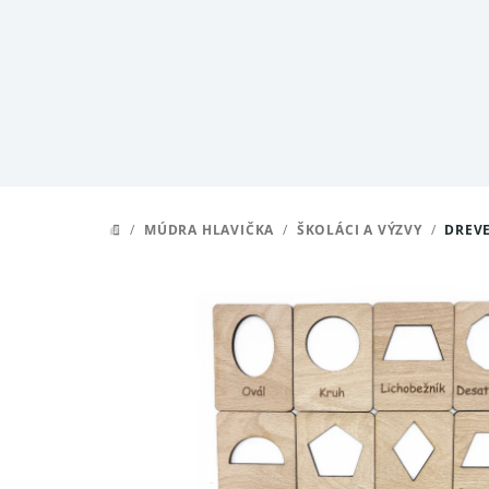
Prejsť
na
obsah
/
MÚDRA HLAVIČKA
/
ŠKOLÁCI A VÝZVY
/
DREVE
DOMOV