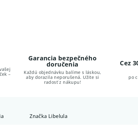
Garancia bezpečného
Cez 3
doručenia
vašej
Každú objednávku balíme s láskou,
ček –
aby dorazila neporušená. Užite si
po 
radosť z nákupu!
ia
Značka
Libelula