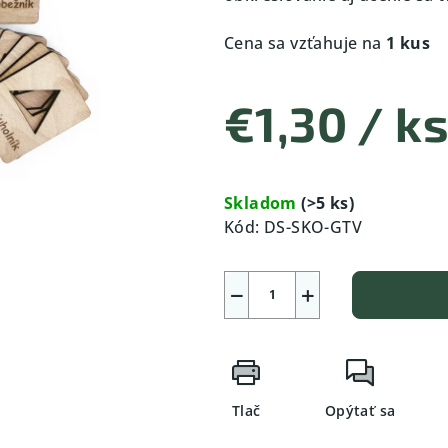
Cena sa vzťahuje na
1 kus
€1,30
/ k
Jednotková
cena:
Skladom
(>5 ks)
Kód:
DS-SKO-GTV
−
+
Tlač
Opýtať sa