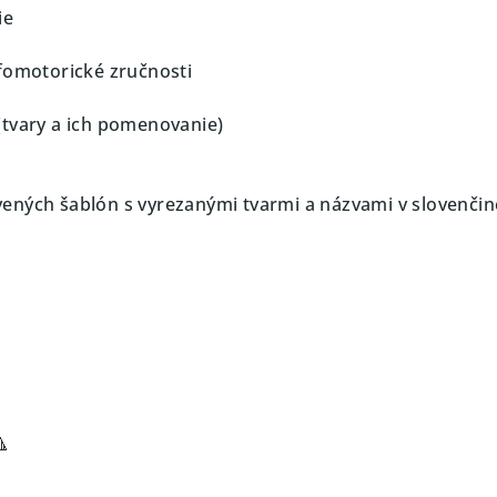
ie
afomotorické zručnosti
(tvary a ich pomenovanie)
ných šablón s vyrezanými tvarmi a názvami v slovenčin
🔺