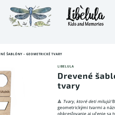
NÉ ŠABLÓNY – GEOMETRICKÉ TVARY
LIBELULA
Drevené šabl
tvary
🔺
Tvary, ktoré deti milujú!
B
geometrickými tvarmi a názv
obkresľovanie aj učenie sa 