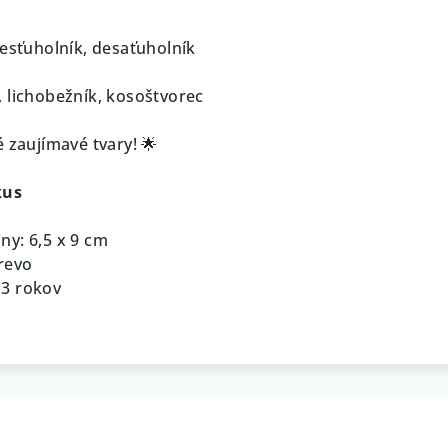
šesťuholník, desaťuholník
 lichobežník, kosoštvorec
é zaujímavé tvary! 🌟
kus
ny: 6,5 x 9 cm
drevo
 3 rokov