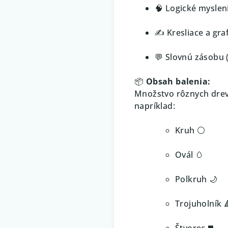
🧠 Logické myslen
✍️ Kresliace a gr
💬 Slovnú zásobu 
📦
Obsah balenia:
Množstvo rôznych dreve
napríklad:
Kruh ⚪
Ovál 🥚
Polkruh 🌙
Trojuholník 
Štvorec ◼️