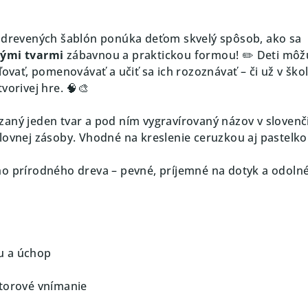
r drevených šablón ponúka deťom skvelý spôsob, ako sa
ými tvarmi
zábavnou a praktickou formou! ✏️ Deti môž
ľovať, pomenovávať a učiť sa ich rozoznávať – či už v škol
vorivej hre. 🧠🎨
aný jeden tvar a pod ním vygravírovaný názov v slovenč
lovnej zásoby. Vhodné na kreslenie ceruzkou aj pastelko
ho prírodného dreva – pevné, príjemné na dotyk a odolné
u a úchop
storové vnímanie