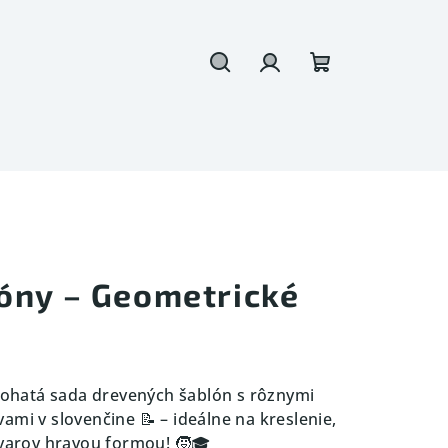
Hľadať
Prihlásenie
Nákupný
košík
óny – Geometrické
ohatá sada drevených šablón s rôznymi
ami v slovenčine 📝 – ideálne na kreslenie,
tvarov hravou formou! 🧒🎓