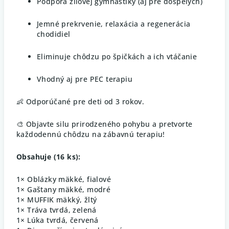
Podpora žilovej gymnastiky (aj pre dospelých)
Jemné prekrvenie, relaxácia a regenerácia
chodidiel
Eliminuje chôdzu po špičkách a ich vtáčanie
Vhodný aj pre PEC terapiu
👶 Odporúčané pre deti od 3 rokov.
🎨 Objavte silu prirodzeného pohybu a pretvorte
každodennú chôdzu na zábavnú terapiu!
Obsahuje (16 ks):
1× Oblázky mäkké, fialové
1× Gaštany mäkké, modré
1× MUFFIK mäkký, žltý
1× Tráva tvrdá, zelená
1× Lúka tvrdá, červená