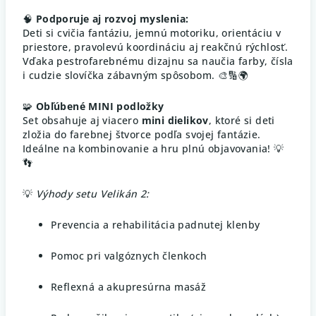
🧠
Podporuje aj rozvoj myslenia:
Deti si cvičia fantáziu, jemnú motoriku, orientáciu v
priestore, pravolevú koordináciu aj reakčnú rýchlosť.
Vďaka pestrofarebnému dizajnu sa naučia farby, čísla
i cudzie slovíčka zábavným spôsobom. 🎨🔢🌍
🧩
Obľúbené MINI podložky
Set obsahuje aj viacero
mini dielikov
, ktoré si deti
zložia do farebnej štvorce podľa svojej fantázie.
Ideálne na kombinovanie a hru plnú objavovania! 💡
👣
💡
Výhody setu Velikán 2:
Prevencia a rehabilitácia padnutej klenby
Pomoc pri valgóznych členkoch
Reflexná a akupresúrna masáž