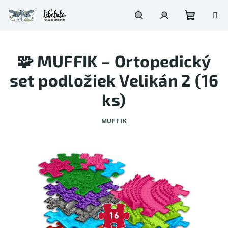
Prejsť
na
obsah
Nákupn
Hľadať
Prihlásenie
🧩 MUFFIK – Ortopedický
košík
set podložiek Velikán 2 (16
ks)
MUFFIK