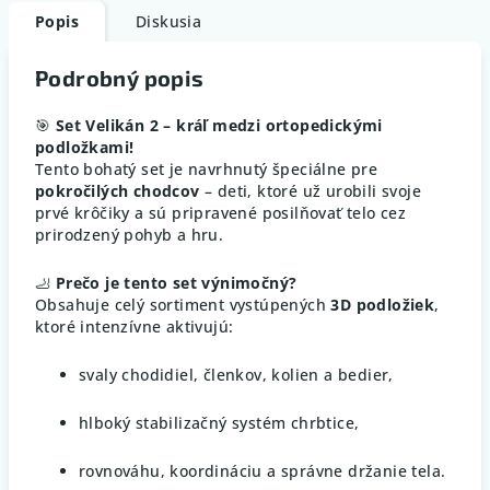
Popis
Diskusia
Podrobný popis
🎯
Set Velikán 2 – kráľ medzi ortopedickými
podložkami!
Tento bohatý set je navrhnutý špeciálne pre
pokročilých chodcov
– deti, ktoré už urobili svoje
prvé krôčiky a sú pripravené posilňovať telo cez
prirodzený pohyb a hru.
🦶
Prečo je tento set výnimočný?
Obsahuje celý sortiment vystúpených
3D podložiek
,
ktoré intenzívne aktivujú:
svaly chodidiel, členkov, kolien a bedier,
hlboký stabilizačný systém chrbtice,
rovnováhu, koordináciu a správne držanie tela.