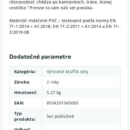
rôznorodosť, chôdza po kamienkoch, tráve, lesnej
cestičke.” Presne to vám náš set ponúka.
Materiál: mäkčené PVC – testované podľa normy EN
71-1:2014 + A1:2018, EN 71-2:2011 + A1:2014 a EN 71-
3:2019-08
Dodatočné parametre
Kategória
:
Výhodné Muffik sety
Záruka
:
2 roky
Hmotnosť
:
5.27 kg
EAN
:
8594201040085
Typ
Set podložiek
produktu
:
Veľkosť