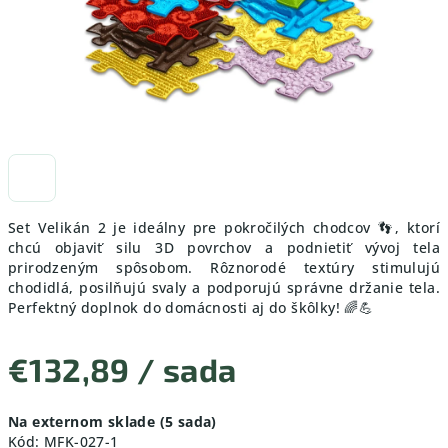
Set Velikán 2 je ideálny pre pokročilých chodcov 👣, ktorí
chcú objaviť silu 3D povrchov a podnietiť vývoj tela
prirodzeným spôsobom. Rôznorodé textúry stimulujú
chodidlá, posilňujú svaly a podporujú správne držanie tela.
Perfektný doplnok do domácnosti aj do škôlky! 🌈💪
€132,89
/ sada
Jednotková
Na externom sklade
(5 sada)
cena:
Kód:
MFK-027-1