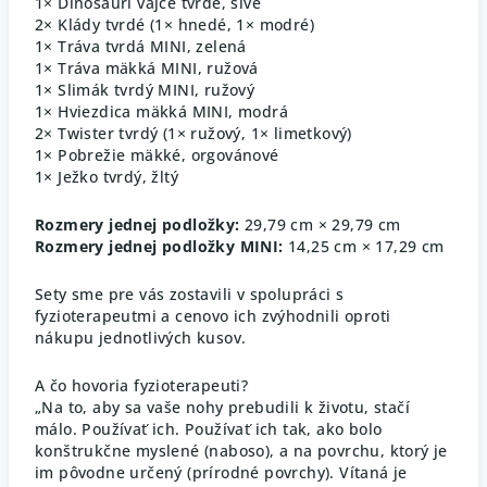
1× Dinosauří vajce tvrdé, sivé
2× Klády tvrdé (1× hnedé, 1× modré)
1× Tráva tvrdá MINI, zelená
1× Tráva mäkká MINI, ružová
1× Slimák tvrdý MINI, ružový
1× Hviezdica mäkká MINI, modrá
2× Twister tvrdý (1× ružový, 1× limetkový)
1× Pobrežie mäkké, orgovánové
1× Ježko tvrdý, žltý
Rozmery jednej podložky:
29,79 cm × 29,79 cm
Rozmery jednej podložky MINI:
14,25 cm × 17,29 cm
Sety sme pre vás zostavili v spolupráci s
fyzioterapeutmi a cenovo ich zvýhodnili oproti
nákupu jednotlivých kusov.
A čo hovoria fyzioterapeuti?
„Na to, aby sa vaše nohy prebudili k životu, stačí
málo. Používať ich. Používať ich tak, ako bolo
konštrukčne myslené (naboso), a na povrchu, ktorý je
im pôvodne určený (prírodné povrchy). Vítaná je