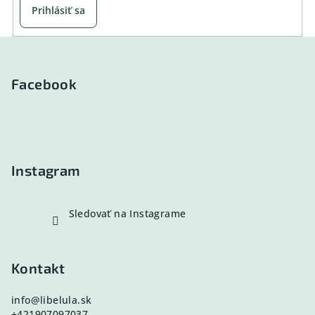
Prihlásiť sa
Z
á
p
Facebook
ä
t
i
e
Instagram
Sledovať na Instagrame
Kontakt
info
@
libelula.sk
+421907097037