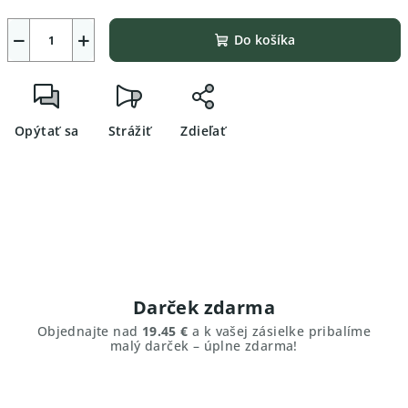
−
+
Do košíka
Opýtať sa
Strážiť
Zdieľať
Darček zdarma
Objednajte nad
19.45 €
a k vašej zásielke pribalíme
malý darček – úplne zdarma!