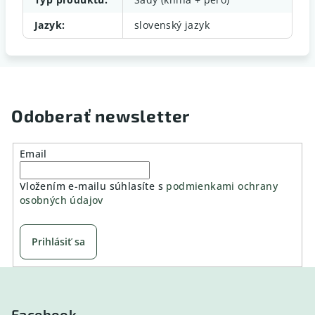
Jazyk
:
slovenský jazyk
Odoberať newsletter
Email
Vložením e-mailu súhlasíte s
podmienkami ochrany
osobných údajov
Prihlásiť sa
Z
á
Facebook