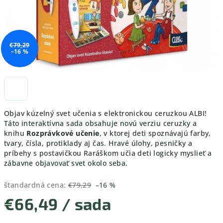
€79,29
–16 %
Objav kúzelný svet učenia s elektronickou ceruzkou ALBI!
Táto interaktívna sada obsahuje novú verziu ceruzky a
knihu
Rozprávkové učenie
, v ktorej deti spoznávajú farby,
tvary, čísla, protiklady aj čas. Hravé úlohy, pesničky a
príbehy s postavičkou Raráškom učia deti logicky myslieť a
zábavne objavovať svet okolo seba.
štandardná cena:
€79,29
–16 %
€66,49
/ sada
Jednotková