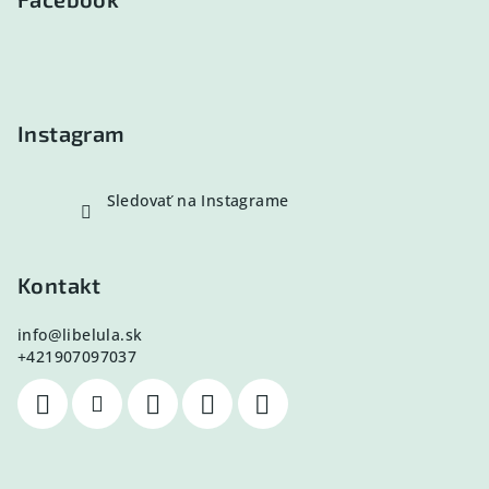
p
ä
t
i
e
Instagram
Sledovať na Instagrame
Kontakt
info
@
libelula.sk
+421907097037