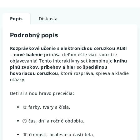
Popis
Diskusia
Podrobný popis
Rozprávkové učenie s elektronickou ceruzkou ALBI
– nové balenie
prináša deťom ešte viac radosti z
objavovania! Tento interaktívny set kombinuje
knihu
plnú zvukov, príbehov a hier
so
špeciálnou
hovoriacou ceruzkou
, ktorá rozpráva, spieva a kladie
otázky.
Deti si s ňou hravo precvičia:
🎨 farby, tvary a čísla,
🕐 čas, dni a ročné obdobia,
🚶‍♀️ činnosti, profesie a časti tela,