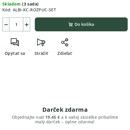
Skladom
(3 sada)
cena:
Kód:
ALBI-KC-ROZPUC-SET
−
+
Do košíka
Opýtať sa
Strážiť
Zdieľať
Darček zdarma
Objednajte nad
19.45 €
a k vašej zásielke pribalíme
malý darček – úplne zdarma!