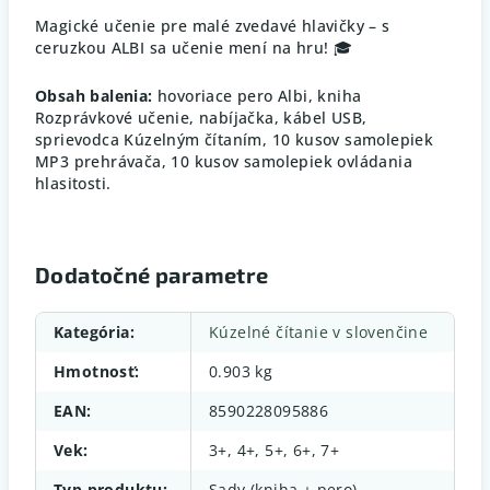
Magické učenie pre malé zvedavé hlavičky – s
ceruzkou ALBI sa učenie mení na hru! 🎓
Obsah balenia:
hovoriace pero Albi, kniha
Rozprávkové učenie, nabíjačka, kábel USB,
sprievodca Kúzelným čítaním, 10 kusov samolepiek
MP3 prehrávača, 10 kusov samolepiek ovládania
hlasitosti.
Dodatočné parametre
Kategória
:
Kúzelné čítanie v slovenčine
Hmotnosť
:
0.903 kg
EAN
:
8590228095886
Vek
:
3+, 4+, 5+, 6+, 7+
Typ produktu
:
Sady (kniha + pero)