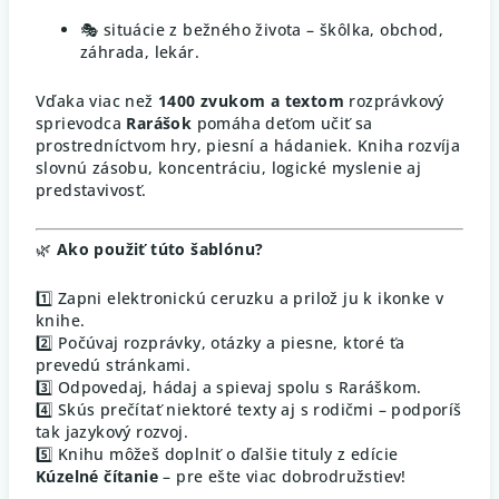
🎭 situácie z bežného života – škôlka, obchod,
záhrada, lekár.
Vďaka viac než
1400 zvukom a textom
rozprávkový
sprievodca
Rarášok
pomáha deťom učiť sa
prostredníctvom hry, piesní a hádaniek. Kniha rozvíja
slovnú zásobu, koncentráciu, logické myslenie aj
predstavivosť.
🌿
Ako použiť túto šablónu?
1️⃣ Zapni elektronickú ceruzku a prilož ju k ikonke v
knihe.
2️⃣ Počúvaj rozprávky, otázky a piesne, ktoré ťa
prevedú stránkami.
3️⃣ Odpovedaj, hádaj a spievaj spolu s Raráškom.
4️⃣ Skús prečítať niektoré texty aj s rodičmi – podporíš
tak jazykový rozvoj.
5️⃣ Knihu môžeš doplniť o ďalšie tituly z edície
Kúzelné čítanie
– pre ešte viac dobrodružstiev!