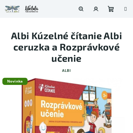
Prejsť
na
obsah
Nákupn
Hľadať
Prihlásenie
Albi Kúzelné čítanie Albi
košík
ceruzka a Rozprávkové
učenie
ALBI
Novinka