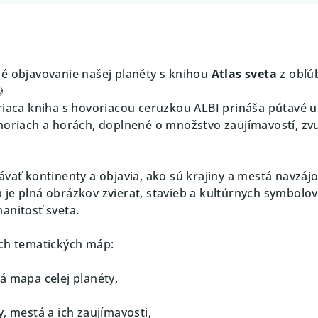
é objavovanie našej planéty s knihou
Atlas sveta
z obľú

riaca kniha s hovoriacou ceruzkou ALBI prináša pútavé u
moriach a horách, doplnené o množstvo zaujímavostí, zv
ávať kontinenty a objavia, ako sú krajiny a mestá navzáj
je plná obrázkov zvierat, stavieb a kultúrnych symbolov
anitosť sveta.
ých tematických máp:
á mapa celej planéty,
y, mestá a ich zaujímavosti,