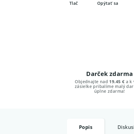
Tlač
Opýtať sa
Darček zdarma
Objednajte nad
19.45 €
a k 
zásielke pribalíme malý dar
úplne zdarma!
Popis
Diskus