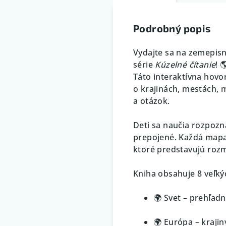
Podrobný popis
Vydajte sa na zemepisn
série
Kúzelné čítanie
! 
Táto interaktívna hovo
o krajinách, mestách, 
a otázok.
Deti sa naučia rozpozn
prepojené. Každá mapa 
ktoré predstavujú rozm
Kniha obsahuje 8 veľk
🌍 Svet – prehľadn
🌍 Európa – krajin