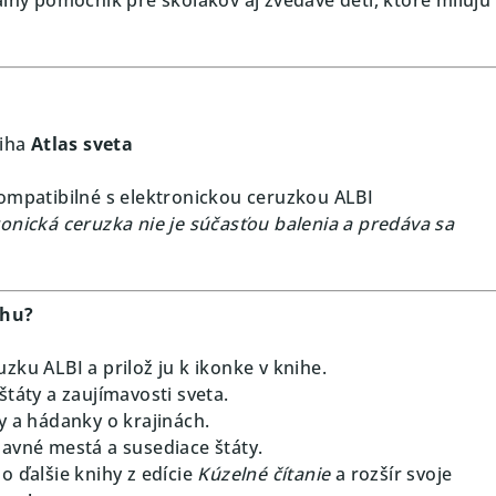
niha
Atlas sveta
ompatibilné s elektronickou ceruzkou ALBI
onická ceruzka nie je súčasťou balenia a predáva sa
ihu?
uzku ALBI a prilož ju k ikonke v knihe.
štáty a zaujímavosti sveta.
ty a hádanky o krajinách.
lavné mestá a susediace štáty.
 o ďalšie knihy z edície
Kúzelné čítanie
a rozšír svoje