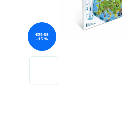
€22,35
–15 %