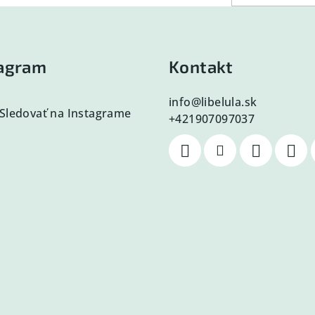
tagram
Kontakt
info
@
libelula.sk
Sledovať na Instagrame
+421907097037