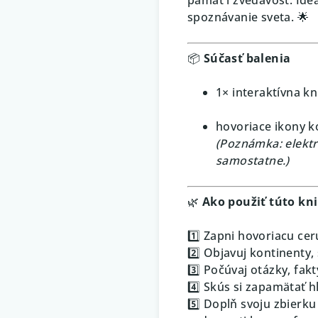
spoznávanie sveta. 🌟
📦
Súčasť balenia
1× interaktívna k
hovoriace ikony k
(Poznámka: elektr
samostatne.)
🌿
Ako použiť túto kn
1️⃣ Zapni hovoriacu cer
2️⃣ Objavuj kontinenty, 
3️⃣ Počúvaj otázky, fak
4️⃣ Skús si zapamätať h
5️⃣ Doplň svoju zbierku