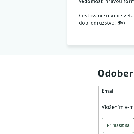
vedomosti hravou for
Cestovanie okolo sveta 
dobrodružstvo! 🌍✈️
Odober
Email
Vložením e-ma
Prihlásiť sa