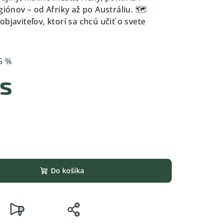
giónov – od Afriky až po Austráliu. 🗺️
bjaviteľov, ktorí sa chcú učiť o svete
5 %
ks
Do košíka