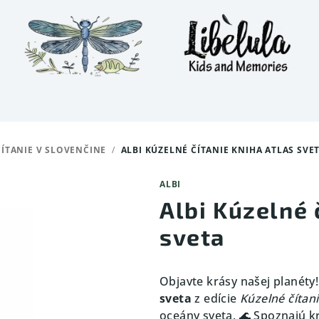
ÍTANIE V SLOVENČINE
/
ALBI KÚZELNÉ ČÍTANIE KNIHA ATLAS SVE
ALBI
Albi Kúzelné 
sveta
Objavte krásy našej planéty
sveta
z edície
Kúzelné čítan
oceány sveta. 🌊 Spoznajú kr