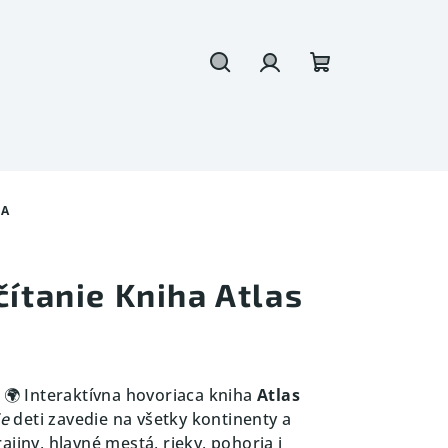
Hľadať
Prihlásenie
Nákupný
košík
TA
čítanie Kniha Atlas
! 🌍 Interaktívna hovoriaca kniha
Atlas
ie
deti zavedie na všetky kontinenty a
ajiny, hlavné mestá, rieky, pohoria i