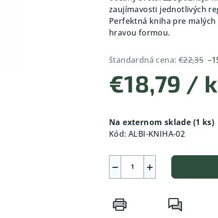
zaujímavosti jednotlivých re
Perfektná kniha pre malých o
hravou formou.
štandardná cena:
€22,35
–1
€18,79
/ 
Jednotková
cena:
Na externom sklade
(1 ks)
Kód:
ALBI-KNIHA-02
−
+