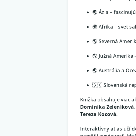
🌏 Ázia – fascinuj
🌍 Afrika – svet s
🌎 Severná Amerika
🌎 Južná Amerika 
🌏 Austrália a Oce
🇸🇰 Slovenská rep
Knižka obsahuje viac 
Dominika Zeleníková
Tereza Kocová
.
Interaktívny atlas učí 
pamäť i zvedavosť. Ide