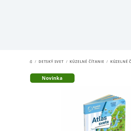
Prejsť
na
obsah
/
DETSKÝ SVET
/
KÚZELNÉ ČÍTANIE
/
KÚZELNÉ Č
DOMOV
Novinka