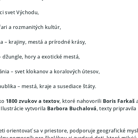
úci svet Východu,
afari a rozmanitých kultúr,
 – krajiny, mestá a prírodné krásy,
– džungle, hory a exotické mestá,
ánia – svet klokanov a koralových útesov,
ublika – mestá, kraje a susediace štáty.
ako
1800 zvukov a textov
, ktoré nahovorili
Boris Farkaš
. Ilustrácie vytvorila
Barbora Buchalová
, texty pripravila
deti orientovať sa v priestore, podporuje geografické mysl
álny pomocník pre školákov aj zvedavé deti, ktoré milujú