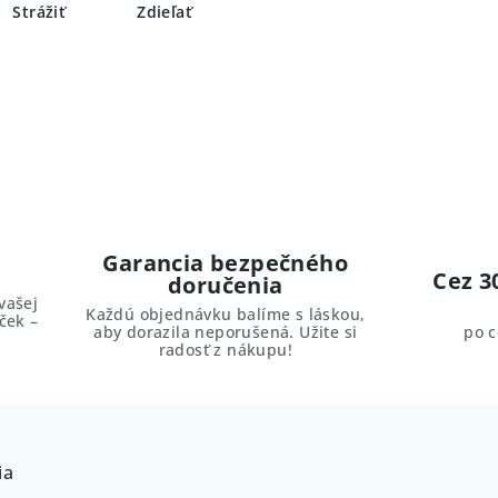
Strážiť
Zdieľať
Garancia bezpečného
Cez 3
doručenia
vašej
Každú objednávku balíme s láskou,
ček –
aby dorazila neporušená. Užite si
po 
radosť z nákupu!
ia