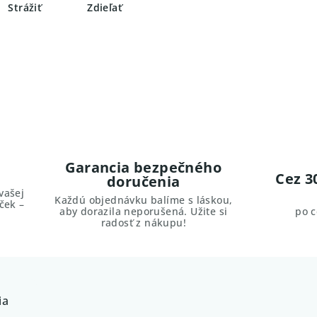
Strážiť
Zdieľať
Garancia bezpečného
Cez 3
doručenia
vašej
Každú objednávku balíme s láskou,
ček –
aby dorazila neporušená. Užite si
po 
radosť z nákupu!
ia