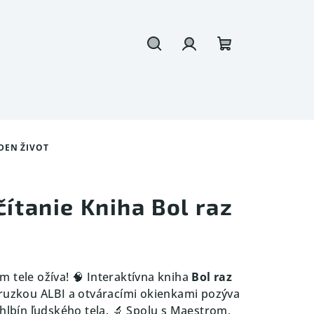
Hľadať
Prihlásenie
Nákupný
košík
EDEN ŽIVOT
čítanie Kniha Bol raz
 tele ožíva! 🧠 Interaktívna kniha
Bol raz
ruzkou ALBI a otváracími okienkami pozýva
 hlbín ľudského tela. 🔬 Spolu s Maestrom,