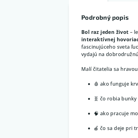
Podrobný popis
Bol raz jeden život
– l
interaktívnej hovoria
fascinujúceho sveta ľ
vydajú na dobrodružnú
Malí čitatelia sa hrav
🩸 ako funguje krv
🧬 čo robia bunky
🧠 ako pracuje mo
🍎 čo sa deje pri t