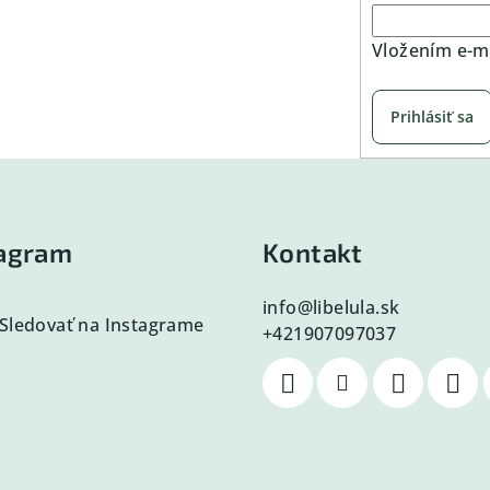
Vložením e-ma
Prihlásiť sa
tagram
Kontakt
info
@
libelula.sk
Sledovať na Instagrame
+421907097037