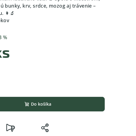
bunky, krv, srdce, mozog aj trávenie –
 👩‍🔬
okov
3 %
ks
Do košíka