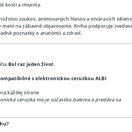
té kosti a imunita.
nožstvo zvukov, animovaných hlasov a otváracích okieno
e mení na zábavné objavovanie. Kniha podporuje zvedavo
ladné poznatky o anatómii a zdraví.
niha
Bol raz jeden život
kompatibilné s elektronickou ceruzkou ALBI
 na každej strane
onická ceruzka nie je súčasťou balenia a predáva sa
ihu?