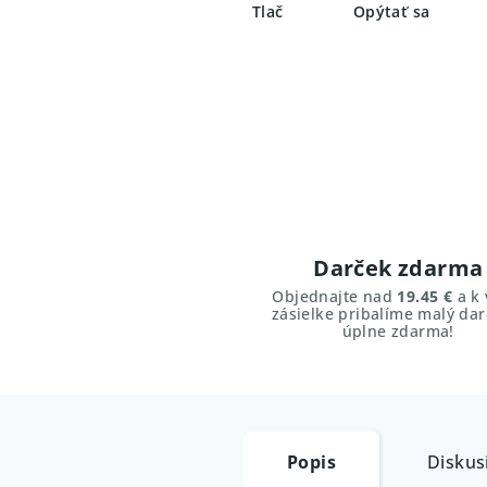
Tlač
Opýtať sa
Darček zdarma
Objednajte nad
19.45 €
a k 
zásielke pribalíme malý dar
úplne zdarma!
Popis
Diskus