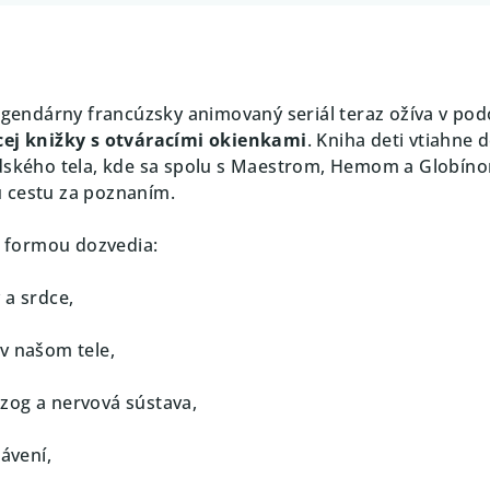
egendárny francúzsky animovaný seriál teraz ožíva v po
cej knižky s otváracími okienkami
. Kniha deti vtiahne 
udského tela, kde sa spolu s Maestrom, Hemom a Globín
 cestu za poznaním.
ou formou dozvedia:
 a srdce,
 v našom tele,
zog a nervová sústava,
rávení,