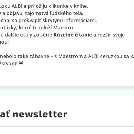
uzku ALBI a prilož ju k ikonke v knihe.
v a objavuj tajomstvá ľudského tela.
echaj sa prekvapiť skrytými informáciami.
otázky, ktoré ti položí Maestro.
o ďalšie tituly zo série
Kúzelné čítanie
a rozšír svoje
mou!
 nebolo také zábavné – s Maestrom a ALBI ceruzkou sa 
žstvom! 🌟
ať newsletter