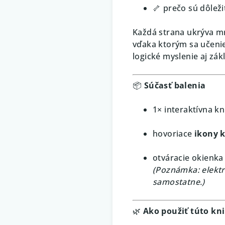
🦴 prečo sú dôleži
Každá strana ukrýva m
vďaka ktorým sa učeni
logické myslenie aj zák
📦
Súčasť balenia
1× interaktívna k
hovoriace
ikony 
otváracie okienka
(Poznámka: elektr
samostatne.)
🌿
Ako použiť túto kn