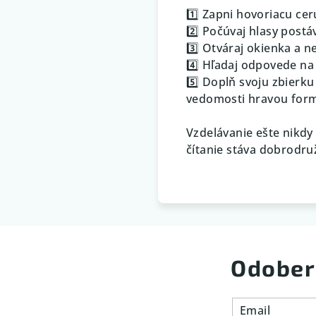
1️⃣ Zapni hovoriacu cer
2️⃣ Počúvaj hlasy postá
3️⃣ Otváraj okienka a n
4️⃣ Hľadaj odpovede na 
5️⃣ Doplň svoju zbierku 
vedomosti hravou for
Vzdelávanie ešte nikdy
čítanie stáva dobrodru
Odober
Email