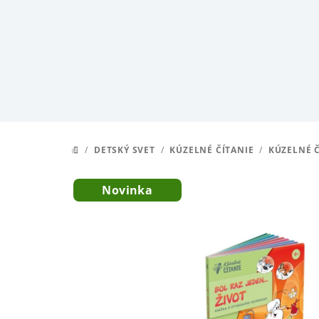
Prejsť
na
obsah
/
DETSKÝ SVET
/
KÚZELNÉ ČÍTANIE
/
KÚZELNÉ Č
DOMOV
Novinka