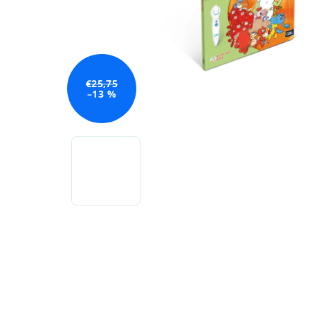
€25,75
–13 %