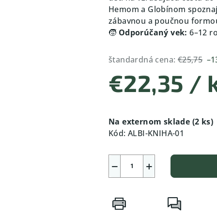
Hemom a Globínom spoznajú 
zábavnou a poučnou formou.
🧒
Odporúčaný vek:
6–12 r
štandardná cena:
€25,75
–1
€22,35
/ 
Jednotková
cena:
Na externom sklade
(2 ks)
Kód:
ALBI-KNIHA-01
−
+