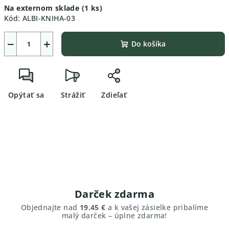
Na externom sklade
(1 ks)
cena:
Kód:
ALBI-KNIHA-03
−
+
Do košíka
Opýtať sa
Strážiť
Zdieľať
Darček zdarma
Objednajte nad
19.45 €
a k vašej zásielke pribalíme
malý darček – úplne zdarma!