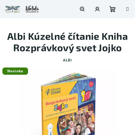
Prejsť
na
obsah
Nákupn
Hľadať
Prihlásenie
Albi Kúzelné čítanie Kniha
košík
Rozprávkový svet Jojko
ALBI
Novinka