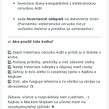
hovoriace ikony kompatibilné s elektronickou
ceruzkou ALBI
sada
hovoriacich nálepiek
na dotvorenie strán
(Poznámka: elektronická ceruzka nie je
súčasťou balenia a predáva sa samostatne.)
🌿
Ako použiť túto knihu?
1️⃣ Zapni hovoriacu ceruzku ALBI a prilož ju k ikonke v
knihe.
2️⃣ Počúvaj príbehy, pesničky a rieš zábavné úlohy.
3️⃣ Nalep hovoriace nálepky a objavuj nové zvuky.
4️⃣ Zahraj si kvíz alebo si zaspievaj spolu s Kajkou a
Mojkom.
5️⃣ Zisti, ako funguje televízia a čo všetko sa skrýva za
obrazovkou! 📺
Zábava, učenie a rozprávkový svet v jednom – s
Kajkou a Mackom Mojkom sa učenie mení na
nezabudnuteľný zážitok! 🌟