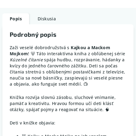
Popis
Diskusia
Podrobný popis
Zaži veselé dobrodružstvá s
Kajkou a Mackom
Mojkom
! 🐻 Táto interaktívna kniha z obľúbenej série
Kúzelné čítanie
spája hudbu, rozprávanie, hádanky a
kvízy do jedného čarovného zážitku. Deti sa počas
čítania stretnú s obľúbenými postavičkami z televízie,
naučia sa nové básničky, zaspievajú si veselé piesne
a objavia, ako funguje svet médií. 📺
Knižka rozvíja slovnú zásobu, sluchové vnímanie,
pamäť a kreativitu. Hravou formou učí deti klásť
otázky, spájať pojmy a reagovať na situácie. 🧠
Deti v knižke objavia: