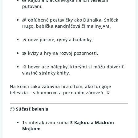
🧸 Kajku a Macka Mojka na ich veselom
putovaní,
🌈 obľúbené postavičky ako Dúhalka, Sníček
Hugo, babička Kandráčová či malinyJAM,
🎶 nové piesne, rýmy a hádanky,
🧩 kvízy a hry na rozvoj pozornosti,
🎨 hovoriace nálepky, ktorými si môžu dotvoriť
vlastné stránky knihy.
Na konci čaká zábavná hra o tom, ako funguje
televízia – s humorom a poznaním zároveň. 💡
📦
Súčasť balenia
1× interaktívna kniha
S Kajkou a Mackom
Mojkom