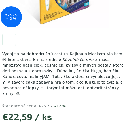
€25,75
–12 %
Vydaj sa na dobrodružnú cestu s Kajkou a Mackom Mojkom!
🧸 Interaktívna kniha z edície
Kúzelné čítanie
prináša
množstvo básničiek, pesničiek, kvízov a milých postáv, ktoré
deti poznajú z obrazovky – Dúhalku, Sníčka Huga, babičku
Kandráčovú, malinyJAM, Tota, Ekofaktora či vynálezcu Joja.
🎵 V závere čaká zábavná hra o tom, ako funguje televízia, a
hovoriace nálepky, s ktorými si môžu deti dotvoriť stránky
knihy. 🎨
štandardná cena:
€25,75
–12 %
€22,59
/ ks
Jednotková