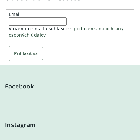
Email
Vložením e-mailu súhlasíte s
podmienkami ochrany
osobných údajov
Prihlásiť sa
Z
á
p
Facebook
ä
t
i
e
Instagram