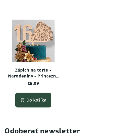
Zápich na tortu -
Narodeniny - Princezná
(Rozprávková edícia)
€5,99
Do košíka
Odoberať newsletter