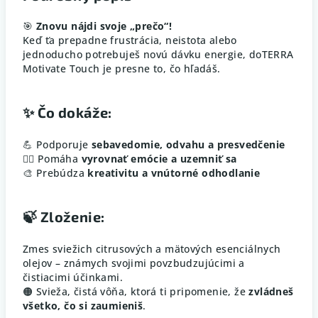
🎯
Znovu nájdi svoje „prečo“!
Keď ťa prepadne frustrácia, neistota alebo
jednoducho potrebuješ novú dávku energie, doTERRA
Motivate Touch je presne to, čo hľadáš.
✨
Čo dokáže:
💪 Podporuje
sebavedomie, odvahu a presvedčenie
🧘‍♀️ Pomáha
vyrovnať emócie a uzemniť sa
🎨 Prebúdza
kreativitu a vnútorné odhodlanie
🍃
Zloženie:
Zmes sviežich citrusových a mätových esenciálnych
olejov – známych svojimi povzbudzujúcimi a
čistiacimi účinkami.
🟠 Svieža, čistá vôňa, ktorá ti pripomenie, že
zvládneš
všetko, čo si zaumieniš
.