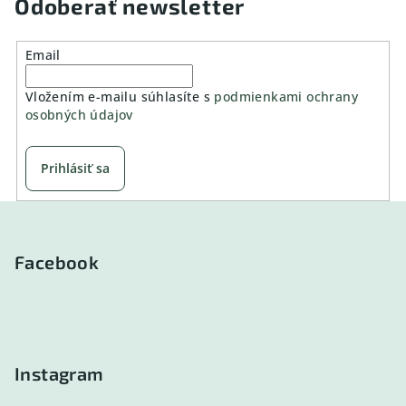
Odoberať newsletter
Email
Vložením e-mailu súhlasíte s
podmienkami ochrany
osobných údajov
Prihlásiť sa
Z
á
p
Facebook
ä
t
i
e
Instagram