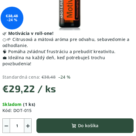
€38,48
–24 %
🌿
Motivácia v roll-one!
🍊🌱 Citrusová a mätová aróma pre odvahu, sebavedomie a
odhodlanie.
🧠 Pomáha zvládnuť frustráciu a prebudiť kreativitu.
💼 Ideálna na každý deň, keď potrebuješ trochu
povzbudenia!
štandardná cena:
€38,48
–24 %
€29,22
/ ks
Jednotková
Skladom
(1 ks)
cena:
Kód:
DOT-015
−
+
Do košíka