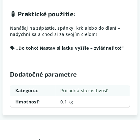
🧴
Praktické použitie:
Nanášaj na zápästie, spánky, krk alebo do dlaní –
nadýchni sa a choď si za svojím cieľom!
🗣️
„Do toho! Nastav si latku vyššie – zvládneš to!“
Dodatočné parametre
Kategória
:
Prírodná starostlivosť
Hmotnosť
:
0.1 kg