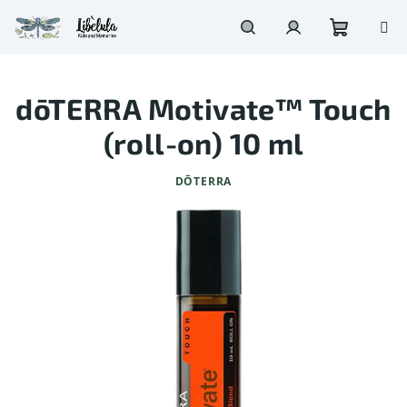
Prejsť
na
obsah
Nákupn
Hľadať
Prihlásenie
dōTERRA Motivate™ Touch
košík
(roll-on) 10 ml
DŌTERRA