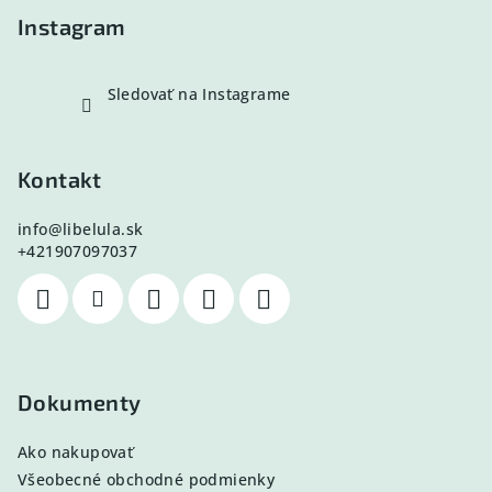
e
Instagram
Sledovať na Instagrame
Kontakt
info
@
libelula.sk
+421907097037
Dokumenty
Ako nakupovať
Všeobecné obchodné podmienky