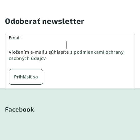
Odoberať newsletter
Email
Vložením e-mailu súhlasíte s
podmienkami ochrany
osobných údajov
Prihlásiť sa
Z
á
p
Facebook
ä
t
i