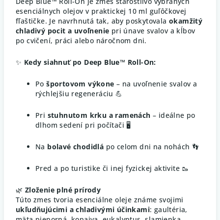
Deep Blue™ Roll-On je zmes starostlivo vybraných
esenciálnych olejov v praktickej 10 ml guľôčkovej
fľaštičke. Je navrhnutá tak, aby poskytovala
okamžitý
chladivý pocit a uvoľnenie
pri únave svalov a kĺbov
po cvičení, práci alebo náročnom dni.
✨
Kedy siahnuť po Deep Blue™ Roll-On:
Po
športovom výkone
– na uvoľnenie svalov a
rýchlejšiu regeneráciu 💪
Pri
stuhnutom krku a ramenách
– ideálne po
dlhom sedení pri počítači 🖥️
Na
bolavé chodidlá
po celom dni na nohách 👣
Pred a po turistike či inej fyzickej aktivite 🥾
🌿
Zloženie plné prírody
Túto zmes tvoria esenciálne oleje známe svojimi
ukľudňujúcimi a chladivými účinkami
: gaultéria,
mäta pieporná, kopaiva, eukalyptus, slamienka,