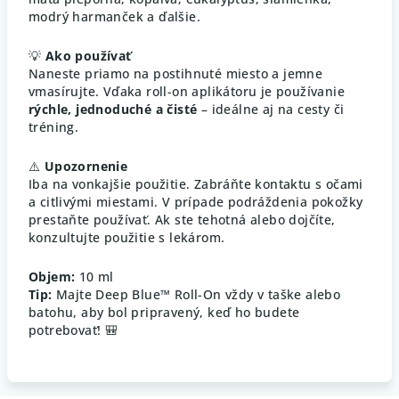
modrý harmanček a ďalšie.
💡
Ako používať
Naneste priamo na postihnuté miesto a jemne
vmasírujte. Vďaka roll-on aplikátoru je používanie
rýchle, jednoduché a čisté
– ideálne aj na cesty či
tréning.
⚠️
Upozornenie
Iba na vonkajšie použitie. Zabráňte kontaktu s očami
a citlivými miestami. V prípade podráždenia pokožky
prestaňte používať. Ak ste tehotná alebo dojčíte,
konzultujte použitie s lekárom.
Objem:
10 ml
Tip:
Majte Deep Blue™ Roll-On vždy v taške alebo
batohu, aby bol pripravený, keď ho budete
potrebovať! 🎒