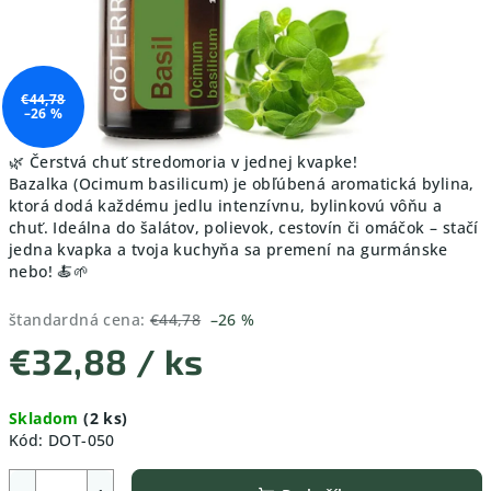
€44,78
–26 %
🌿 Čerstvá chuť stredomoria v jednej kvapke!
Bazalka (Ocimum basilicum) je obľúbená aromatická bylina,
ktorá dodá každému jedlu intenzívnu, bylinkovú vôňu a
chuť. Ideálna do šalátov, polievok, cestovín či omáčok – stačí
jedna kvapka a tvoja kuchyňa sa premení na gurmánske
nebo! 🍝🌱
štandardná cena:
€44,78
–26 %
€32,88
/ ks
Jednotková
Skladom
(2 ks)
cena:
Kód:
DOT-050