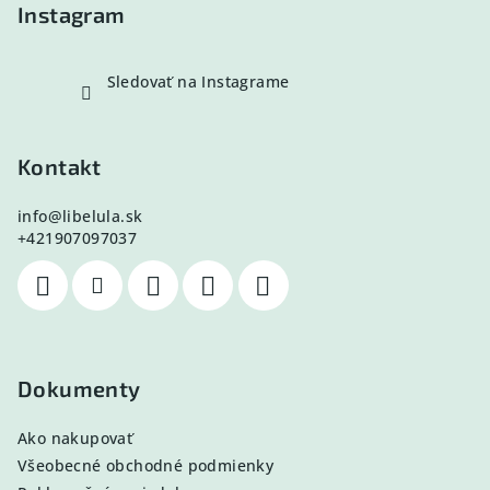
e
Instagram
Sledovať na Instagrame
Kontakt
info
@
libelula.sk
+421907097037
Dokumenty
Ako nakupovať
Všeobecné obchodné podmienky