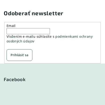
Odoberať newsletter
Email
Vložením e-mailu súhlasíte s
podmienkami ochrany
osobných údajov
Prihlásiť sa
Z
á
p
Facebook
ä
t
i