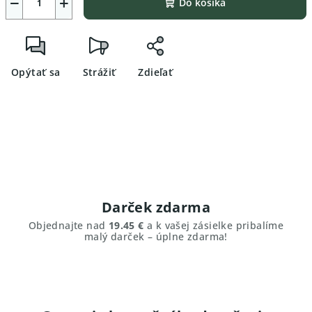
−
+
Do košíka
Opýtať sa
Strážiť
Zdieľať
Darček zdarma
Objednajte nad
19.45 €
a k vašej zásielke pribalíme
malý darček – úplne zdarma!