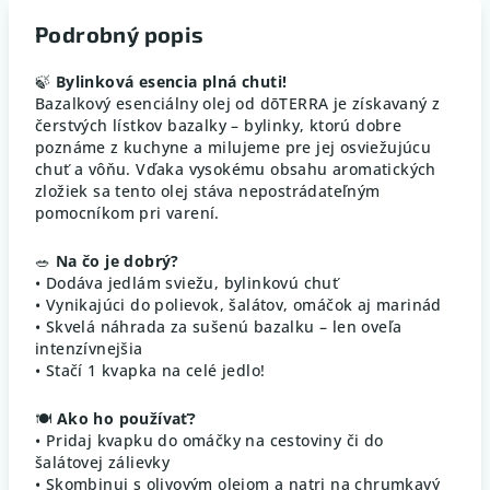
Podrobný popis
🍃
Bylinková esencia plná chuti!
Bazalkový esenciálny olej od dōTERRA je získavaný z
čerstvých lístkov bazalky – bylinky, ktorú dobre
poznáme z kuchyne a milujeme pre jej osviežujúcu
chuť a vôňu. Vďaka vysokému obsahu aromatických
zložiek sa tento olej stáva nepostrádateľným
pomocníkom pri varení.
🥗
Na čo je dobrý?
• Dodáva jedlám sviežu, bylinkovú chuť
• Vynikajúci do polievok, šalátov, omáčok aj marinád
• Skvelá náhrada za sušenú bazalku – len oveľa
intenzívnejšia
• Stačí 1 kvapka na celé jedlo!
🍽
Ako ho používať?
• Pridaj kvapku do omáčky na cestoviny či do
šalátovej zálievky
• Skombinuj s olivovým olejom a natri na chrumkavý