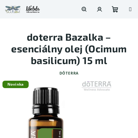
Prejsť
na
obsah
Nákupn
Hľadať
Prihlásenie
doterra Bazalka –
košík
esenciálny olej (Ocimum
basilicum) 15 ml
DŌTERRA
Novinka