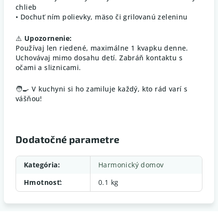
chlieb
• Dochuť ním polievky, mäso či grilovanú zeleninu
⚠️
Upozornenie:
Používaj len riedené, maximálne 1 kvapku denne.
Uchovávaj mimo dosahu detí. Zabráň kontaktu s
očami a sliznicami.
🧑‍🍳 V kuchyni si ho zamiluje každý, kto rád varí s
vášňou!
Dodatočné parametre
Kategória
:
Harmonický domov
Hmotnosť
:
0.1 kg