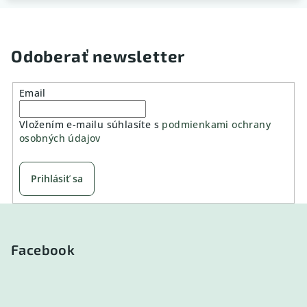
Odoberať newsletter
Email
Vložením e-mailu súhlasíte s
podmienkami ochrany
osobných údajov
Prihlásiť sa
Z
á
p
Facebook
ä
t