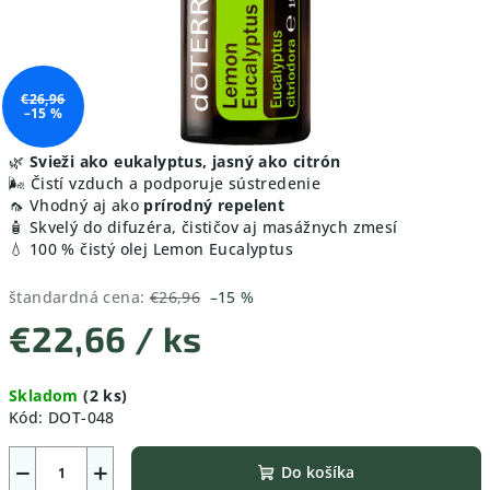
€26,96
–15 %
🌿
Svieži ako eukalyptus, jasný ako citrón
🌬️ Čistí vzduch a podporuje sústredenie
🦟 Vhodný aj ako
prírodný repelent
🧴 Skvelý do difuzéra, čističov aj masážnych zmesí
💧 100 % čistý olej Lemon Eucalyptus
štandardná cena:
€26,96
–15 %
€22,66
/ ks
Jednotková
Skladom
(2 ks)
cena:
Kód:
DOT-048
−
+
Do košíka