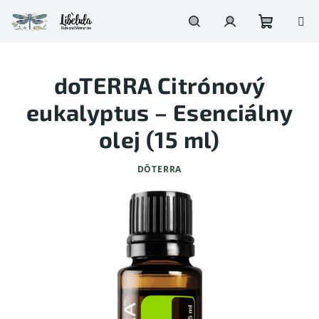
Prejsť
na
obsah
Nákupn
Hľadať
Prihlásenie
doTERRA Citrónový
košík
eukalyptus – Esenciálny
olej (15 ml)
DŌTERRA