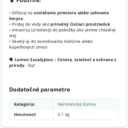
• Difúzuj na
osvieženie priestoru alebo zahnanie
hmyzu
• Pridaj do vody ako
prírodný čistiaci prostriedok
• Vmasíruj (zriedený) do pokožky ako jemne chladivý
olej
• Skvelý aj do osviežovačov bielizne alebo
kúpeľňových zmesí
🗣️
Lemon Eucalyptus – čistota, sviežosť a ochrana z
prírody.
🍋🌿
Dodatočné parametre
Kategória
:
Harmonický domov
Hmotnosť
:
0.1 kg