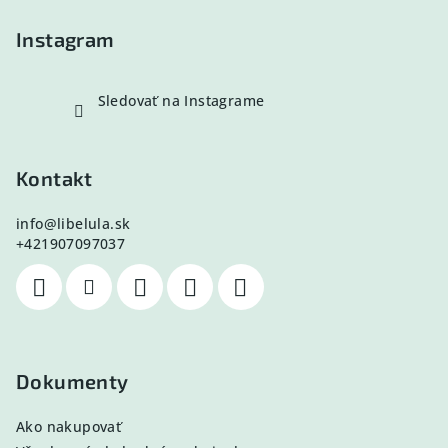
i
e
Instagram
Sledovať na Instagrame
Kontakt
info
@
libelula.sk
+421907097037
Dokumenty
Ako nakupovať