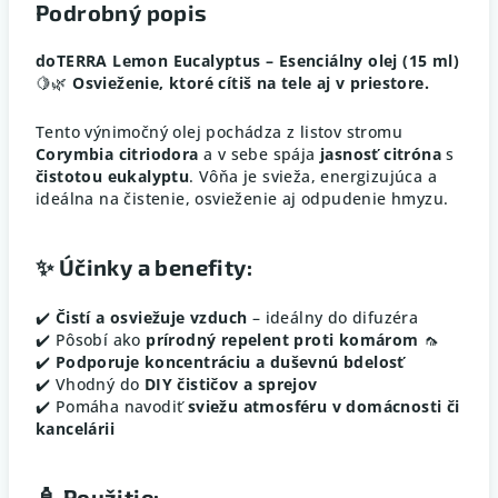
Podrobný popis
doTERRA Lemon Eucalyptus – Esenciálny olej (15 ml)
🍋🌿
Osvieženie, ktoré cítiš na tele aj v priestore.
Tento výnimočný olej pochádza z listov stromu
Corymbia citriodora
a v sebe spája
jasnosť citróna
s
čistotou eukalyptu
. Vôňa je svieža, energizujúca a
ideálna na čistenie, osvieženie aj odpudenie hmyzu.
✨
Účinky a benefity:
✔️
Čistí a osviežuje vzduch
– ideálny do difuzéra
✔️ Pôsobí ako
prírodný repelent proti komárom
🦟
✔️
Podporuje koncentráciu a duševnú bdelosť
✔️ Vhodný do
DIY čističov a sprejov
✔️ Pomáha navodiť
sviežu atmosféru v domácnosti či
kancelárii
🧴
Použitie: