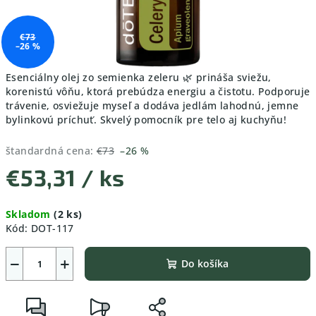
€73
–26 %
Esenciálny olej zo semienka zeleru 🌿 prináša sviežu,
korenistú vôňu, ktorá prebúdza energiu a čistotu. Podporuje
trávenie, osviežuje myseľ a dodáva jedlám lahodnú, jemne
bylinkovú príchuť. Skvelý pomocník pre telo aj kuchyňu!
štandardná cena:
€73
–26 %
€53,31
/ ks
Jednotková
Skladom
(2 ks)
cena:
Kód:
DOT-117
−
+
Do košíka