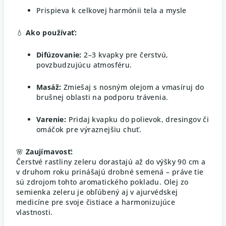
Prispieva k celkovej harmónii tela a mysle
💧
Ako používať:
Difúzovanie:
2–3 kvapky pre čerstvú,
povzbudzujúcu atmosféru.
Masáž:
Zmiešaj s nosným olejom a vmasíruj do
brušnej oblasti na podporu trávenia.
Varenie:
Pridaj kvapku do polievok, dresingov či
omáčok pre výraznejšiu chuť.
🌸
Zaujímavosť:
Čerstvé rastliny zeleru dorastajú až do výšky 90 cm a
v druhom roku prinášajú drobné semená – práve tie
sú zdrojom tohto aromatického pokladu. Olej zo
semienka zeleru je obľúbený aj v ajurvédskej
medicíne pre svoje čistiace a harmonizujúce
vlastnosti.