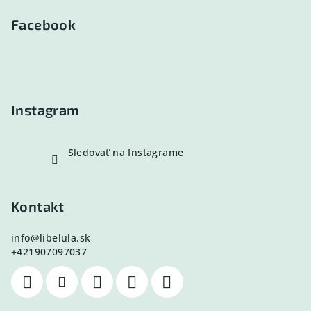
á
p
Facebook
ä
t
i
e
Instagram
Sledovať na Instagrame
Kontakt
info
@
libelula.sk
+421907097037