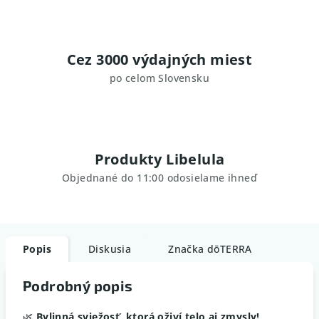
Cez 3000 výdajných miest
po celom Slovensku
Produkty Libelula
Objednané do 11:00 odosielame ihneď
Popis
Diskusia
Značka
dōTERRA
Podrobný popis
🌿
Bylinná sviežosť, ktorá oživí telo aj zmysly!