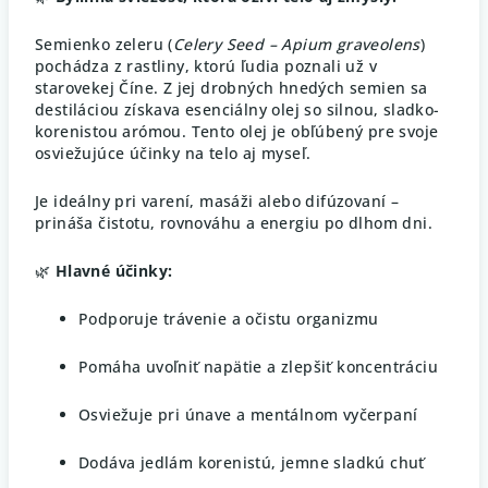
Semienko zeleru (
Celery Seed – Apium graveolens
)
pochádza z rastliny, ktorú ľudia poznali už v
starovekej Číne. Z jej drobných hnedých semien sa
destiláciou získava esenciálny olej so silnou, sladko-
korenistou arómou. Tento olej je obľúbený pre svoje
osviežujúce účinky na telo aj myseľ.
Je ideálny pri varení, masáži alebo difúzovaní –
prináša čistotu, rovnováhu a energiu po dlhom dni.
🌿
Hlavné účinky:
Podporuje trávenie a očistu organizmu
Pomáha uvoľniť napätie a zlepšiť koncentráciu
Osviežuje pri únave a mentálnom vyčerpaní
Dodáva jedlám korenistú, jemne sladkú chuť