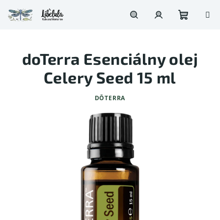
Prejsť
na
obsah
Nákupn
Hľadať
Prihlásenie
doTerra Esenciálny olej
košík
Celery Seed 15 ml
DŌTERRA