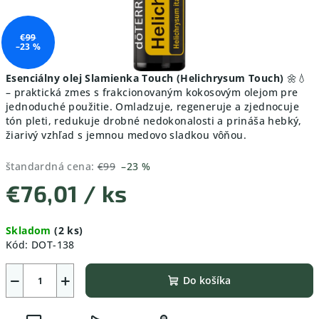
€99
–23 %
Esenciálny olej Slamienka Touch (Helichrysum Touch)
🌼💧
– praktická zmes s frakcionovaným kokosovým olejom pre
jednoduché použitie. Omladzuje, regeneruje a zjednocuje
tón pleti, redukuje drobné nedokonalosti a prináša hebký,
žiarivý vzhľad s jemnou medovo sladkou vôňou.
štandardná cena:
€99
–23 %
€76,01
/ ks
Jednotková
Skladom
(2 ks)
cena:
Kód:
DOT-138
−
+
Do košíka