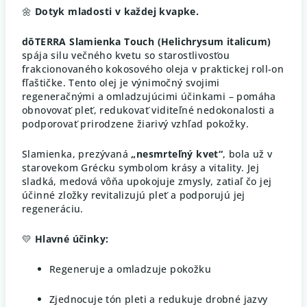
🌼
Dotyk mladosti v každej kvapke.
dōTERRA Slamienka Touch (Helichrysum italicum)
spája silu večného kvetu so starostlivosťou
frakcionovaného kokosového oleja v praktickej roll-on
fľaštičke. Tento olej je výnimočný svojimi
regeneračnými a omladzujúcimi účinkami – pomáha
obnovovať pleť, redukovať viditeľné nedokonalosti a
podporovať prirodzene žiarivý vzhľad pokožky.
Slamienka, prezývaná
„nesmrteľný kvet“
, bola už v
starovekom Grécku symbolom krásy a vitality. Jej
sladká, medová vôňa upokojuje zmysly, zatiaľ čo jej
účinné zložky revitalizujú pleť a podporujú jej
regeneráciu.
💛
Hlavné účinky:
Regeneruje a omladzuje pokožku
Zjednocuje tón pleti a redukuje drobné jazvy