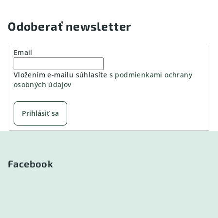
Odoberať newsletter
Email
Vložením e-mailu súhlasíte s
podmienkami ochrany
osobných údajov
Prihlásiť sa
Z
á
p
Facebook
ä
t
i