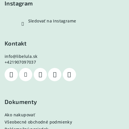
e
Instagram
Sledovať na Instagrame
Kontakt
info
@
libelula.sk
+421907097037
Dokumenty
Ako nakupovať
Všeobecné obchodné podmienky