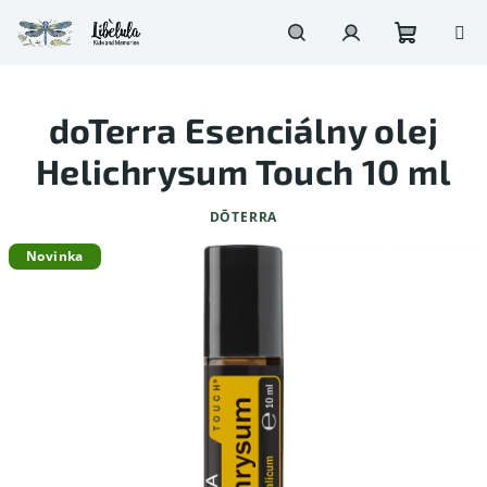
Prejsť
na
obsah
Nákupn
Hľadať
Prihlásenie
doTerra Esenciálny olej
košík
Helichrysum Touch 10 ml
DŌTERRA
Novinka