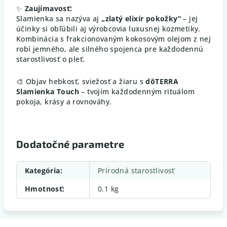
✨
Zaujímavosť:
Slamienka sa nazýva aj
„zlatý elixír pokožky“
– jej
účinky si obľúbili aj výrobcovia luxusnej kozmetiky.
Kombinácia s frakcionovaným kokosovým olejom z nej
robí jemného, ale silného spojenca pre každodennú
starostlivosť o pleť.
🎨 Objav hebkosť, sviežosť a žiaru s
dōTERRA
Slamienka Touch
– tvojím každodenným rituálom
pokoja, krásy a rovnováhy.
Dodatočné parametre
Kategória
:
Prírodná starostlivosť
Hmotnosť
:
0.1 kg