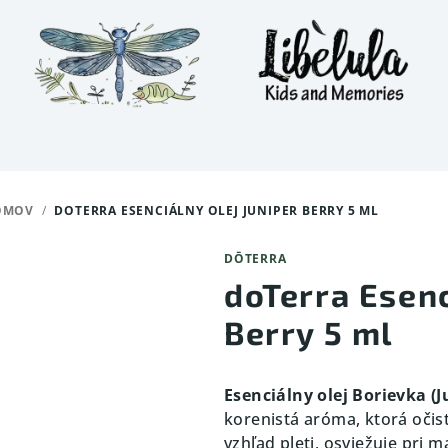
OMOV
/
DOTERRA ESENCIÁLNY OLEJ JUNIPER BERRY 5 ML
DŌTERRA
doTerra Esenc
Berry 5 ml
Esenciálny olej Borievka (J
korenistá aróma, ktorá očisť
vzhľad pleti, osviežuje pri 