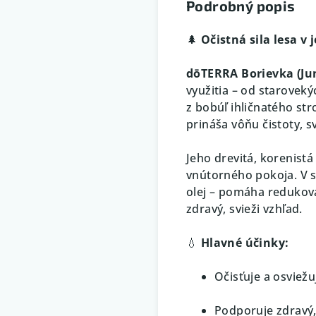
Podrobný popis
🌲
Očistná sila lesa v 
dōTERRA Borievka (J
využitia – od starovek
z bobúľ ihličnatého str
prináša vôňu čistoty, s
Jeho drevitá, korenistá
vnútorného pokoja. V st
olej – pomáha redukova
zdravý, svieži vzhľad.
💧
Hlavné účinky:
Očisťuje a osviež
Podporuje zdravý, 