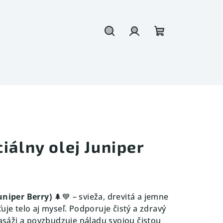
Hľadať
Prihlásenie
Nákupný
košík
iálny olej Juniper
uniper Berry)
🌲💙 – svieža, drevitá a jemne
uje telo aj myseľ. Podporuje čistý a zdravý
masáži a povzbudzuje náladu svojou čistou