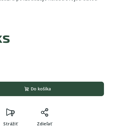
%
ks
Do košíka
Strážiť
Zdieľať