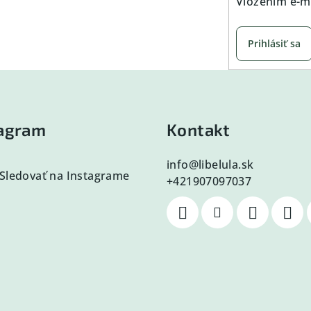
Vložením e-ma
Prihlásiť sa
tagram
Kontakt
info
@
libelula.sk
Sledovať na Instagrame
+421907097037