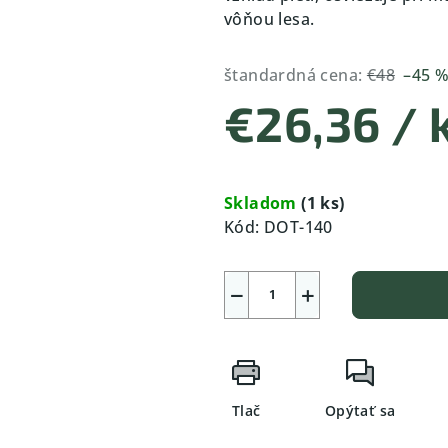
vôňou lesa.
štandardná cena:
€48
–45 
€26,36
/ 
Jednotková
cena:
Skladom
(1 ks)
Kód:
DOT-140
−
+
Tlač
Opýtať sa