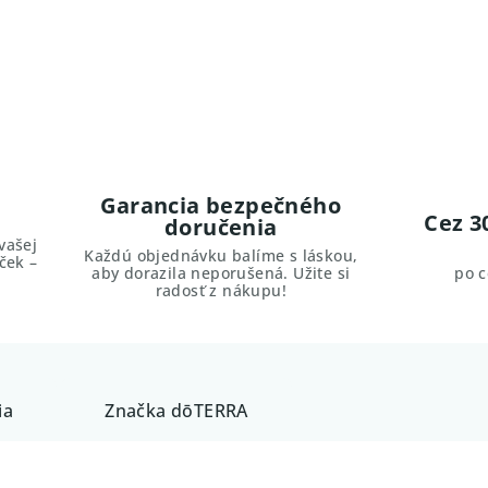
Garancia bezpečného
Cez 3
doručenia
vašej
Každú objednávku balíme s láskou,
ček –
aby dorazila neporušená. Užite si
po 
radosť z nákupu!
ia
Značka
dōTERRA