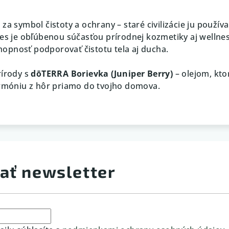
a symbol čistoty a ochrany – staré civilizácie ju používal
nes je obľúbenou súčasťou prírodnej kozmetiky aj wellne
schopnosť podporovať čistotu tela aj ducha.
rírody s
dōTERRA Borievka (Juniper Berry)
– olejom, kto
armóniu z hôr priamo do tvojho domova.
ať newsletter