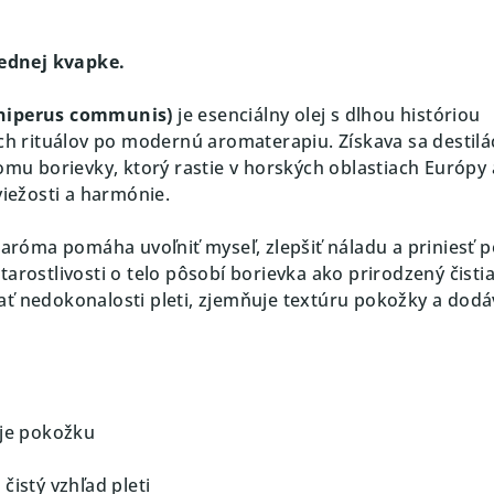
jednej kvapke.
uniperus communis)
je esenciálny olej s dlhou históriou
ých rituálov po modernú aromaterapiu. Získava sa destilá
omu borievky, ktorý rastie v horských oblastiach Európy 
viežosti a harmónie.
 aróma pomáha uvoľniť myseľ, zlepšiť náladu a priniesť p
arostlivosti o telo pôsobí borievka ako prirodzený čistia
ť nedokonalosti pleti, zjemňuje textúru pokožky a dodáv
uje pokožku
čistý vzhľad pleti