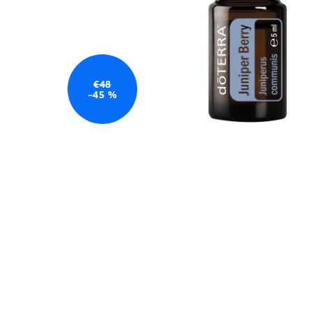
€48
–45 %