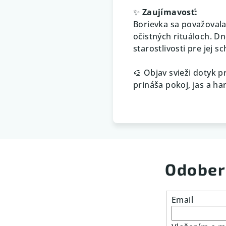
✨
Zaujímavosť:
Borievka sa považovala z
očistných rituáloch. D
starostlivosti pre jej 
🎨 Objav svieži dotyk p
prináša pokoj, jas a h
Odober
Email