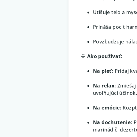
Utišuje telo a mys
Prináša pocit har
Povzbudzuje nála
💙
Ako používať:
Na pleť:
Pridaj kv
Na relax:
Zmiešaj 
uvoľňujúci účinok
Na emócie:
Rozpty
Na dochutenie:
P
marinád či dezert