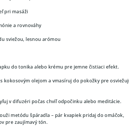
eľ pri masáži
mónie a rovnováhy
du sviežou, lesnou arómou
apku do tonika alebo krému pre jemne čistiaci efekt.
s kokosovým olejom a vmasíruj do pokožky pre osviežuj
.
ľuj v difuzéri počas chvíľ odpočinku alebo meditácie.
ouži metódu špáradla – pár kvapiek pridaj do omáčok,
ov pre zaujímavý tón.