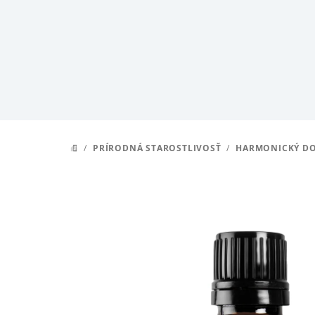
Prejsť
na
obsah
/
PRÍRODNÁ STAROSTLIVOSŤ
/
HARMONICKÝ D
DOMOV