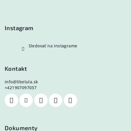
ä
t
i
e
Instagram
Sledovať na Instagrame
Kontakt
info
@
libelula.sk
+421907097037
Dokumenty