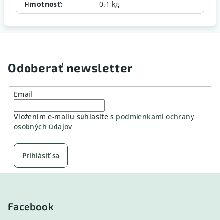
Hmotnosť
:
0.1 kg
Odoberať newsletter
Email
Vložením e-mailu súhlasíte s
podmienkami ochrany
osobných údajov
Prihlásiť sa
Z
á
p
Facebook