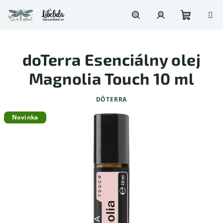
Prejsť
na
obsah
Nákupn
Hľadať
Prihlásenie
doTerra Esenciálny olej
košík
Magnolia Touch 10 ml
DŌTERRA
Novinka