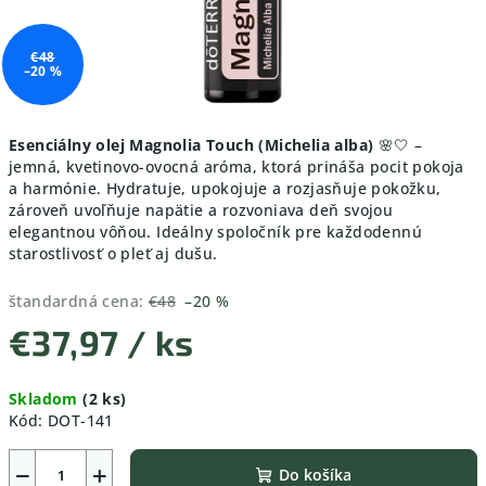
€48
–20 %
Esenciálny olej Magnolia Touch (Michelia alba)
🌸🤍 –
jemná, kvetinovo-ovocná aróma, ktorá prináša pocit pokoja
a harmónie. Hydratuje, upokojuje a rozjasňuje pokožku,
zároveň uvoľňuje napätie a rozvoniava deň svojou
elegantnou vôňou. Ideálny spoločník pre každodennú
starostlivosť o pleť aj dušu.
štandardná cena:
€48
–20 %
€37,97
/ ks
Jednotková
Skladom
(2 ks)
cena:
Kód:
DOT-141
−
+
Do košíka