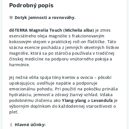
Podrobný popis
🌸
Dotyk jemnosti a rovnováhy.
dōTERRA Magnolia Touch (Michelia alba)
je zmes
esenciálneho oleja magnólie s frakcionovaným
kokosovým olejom v praktickej roll-on fľaštičke. Táto
vzácna esencie pochádza z jemných okvetných lístkov
magnólie, ktorá sa po stáročia používala v tradičnej
čínskej medicíne na podporu vnútorného pokoja a
harmónie.
Jej nežná vôňa spája tóny kvetov a ovocia – pôsobí
upokojujúco, uvoľňuje napätie a podporuje
emocionálnu pohodu. Pri použití na pokožku prináša
hydratáciu, jemnosť a zdravý žiarivý vzhľad. Vďaka
podobnému zloženiu ako
Ylang-ylang
a
Levanduľa
je
výborným doplnkom do každodennej starostlivosti o
pleť.
💧
Hlavné účinky: