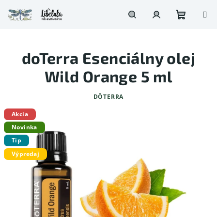
Prejsť
na
obsah
Nákupn
Hľadať
Prihlásenie
doTerra Esenciálny olej
košík
Wild Orange 5 ml
DŌTERRA
Akcia
Novinka
Tip
Výpredaj