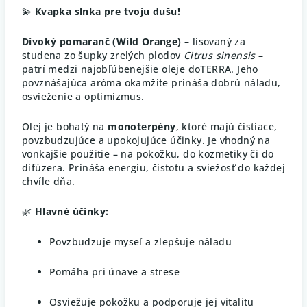
💫
Kvapka slnka pre tvoju dušu!
Divoký pomaranč (Wild Orange)
– lisovaný za
studena zo šupky zrelých plodov
Citrus sinensis
–
patrí medzi najobľúbenejšie oleje doTERRA. Jeho
povznášajúca aróma okamžite prináša dobrú náladu,
osvieženie a optimizmus.
Olej je bohatý na
monoterpény
, ktoré majú čistiace,
povzbudzujúce a upokojujúce účinky. Je vhodný na
vonkajšie použitie – na pokožku, do kozmetiky či do
difúzera. Prináša energiu, čistotu a sviežosť do každej
chvíle dňa.
🌿
Hlavné účinky:
Povzbudzuje myseľ a zlepšuje náladu
Pomáha pri únave a strese
Osviežuje pokožku a podporuje jej vitalitu