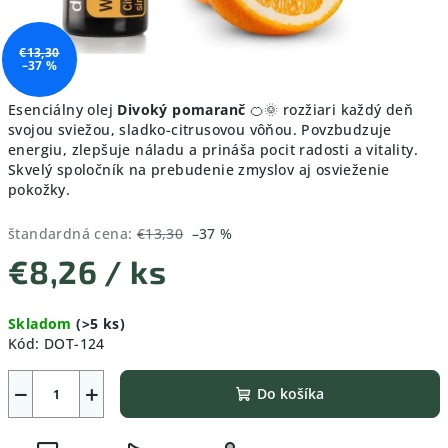
€13,30
–37 %
Esenciálny olej
Divoký pomaranč
🍊🌞 rozžiari každý deň
svojou sviežou, sladko-citrusovou vôňou. Povzbudzuje
energiu, zlepšuje náladu a prináša pocit radosti a vitality.
Skvelý spoločník na prebudenie zmyslov aj osvieženie
pokožky.
štandardná cena:
€13,30
–37 %
€8,26
/ ks
Jednotková
Skladom
(>5 ks)
cena:
Kód:
DOT-124
−
+
Do košíka