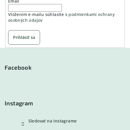
Email
Vložením e-mailu súhlasíte s
podmienkami ochrany
osobných údajov
Prihlásiť sa
Z
á
p
Facebook
ä
t
i
e
Instagram
Sledovať na Instagrame