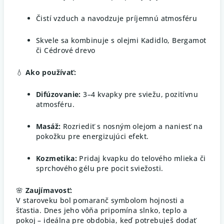
Čistí vzduch a navodzuje príjemnú atmosféru
Skvele sa kombinuje s olejmi Kadidlo, Bergamot
či Cédrové drevo
💧
Ako používať:
Difúzovanie:
3–4 kvapky pre sviežu, pozitívnu
atmosféru.
Masáž:
Rozriediť s nosným olejom a naniesť na
pokožku pre energizujúci efekt.
Kozmetika:
Pridaj kvapku do telového mlieka či
sprchového gélu pre pocit sviežosti.
🌸
Zaujímavosť:
V staroveku bol pomaranč symbolom hojnosti a
šťastia. Dnes jeho vôňa pripomína slnko, teplo a
pokoj – ideálna pre obdobia, keď potrebuješ dodať