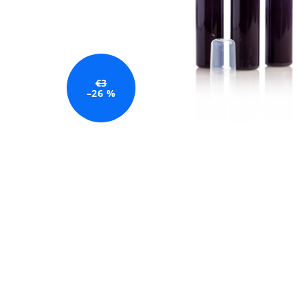
€3
–26 %