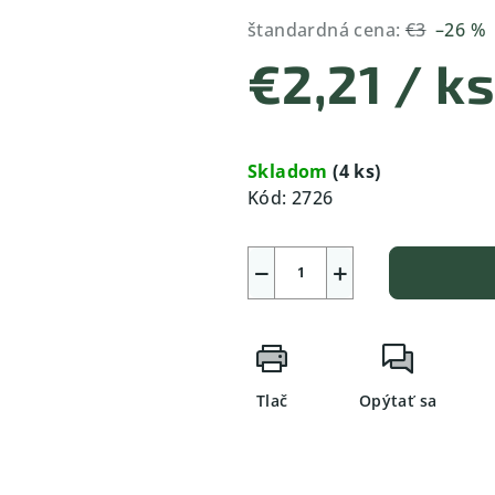
štandardná cena:
€3
–26 %
€2,21
/ ks
Jednotková
cena:
Skladom
(4 ks)
Kód:
2726
−
+
Tlač
Opýtať sa