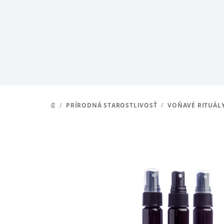
Prejsť
na
obsah
/
PRÍRODNÁ STAROSTLIVOSŤ
/
VOŇAVÉ RITUÁL
DOMOV