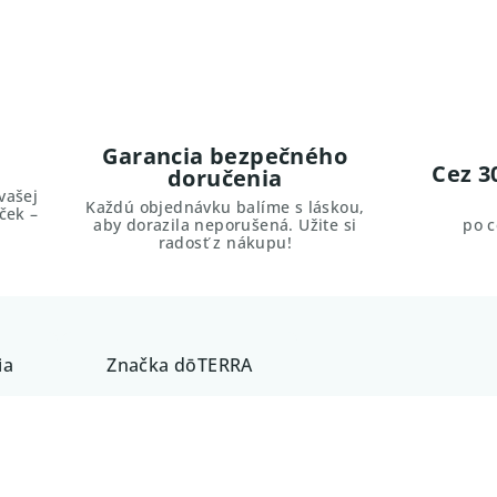
Garancia bezpečného
Cez 3
doručenia
vašej
Každú objednávku balíme s láskou,
ček –
aby dorazila neporušená. Užite si
po 
radosť z nákupu!
ia
Značka
dōTERRA