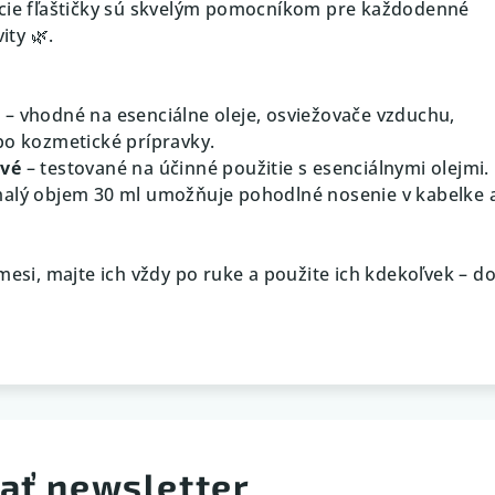
acie fľaštičky sú skvelým pomocníkom pre každodenné
ity 🌿.
e
– vhodné na esenciálne oleje, osviežovače vzduchu,
bo kozmetické prípravky.
ivé
– testované na účinné použitie s esenciálnymi olejmi.
alý objem 30 ml umožňuje pohodlné nosenie v kabelke 
zmesi, majte ich vždy po ruke a použite ich kdekoľvek – 
ať newsletter