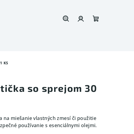
Hľadať
Prihlásenie
Nákupný
košík
1 KS
tička so sprejom 30
a na miešanie vlastných zmesí či použitie
zpečné používanie s esenciálnymi olejmi.