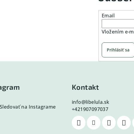
Email
Vložením e-ma
Prihlásiť sa
tagram
Kontakt
info
@
libelula.sk
Sledovať na Instagrame
+421907097037