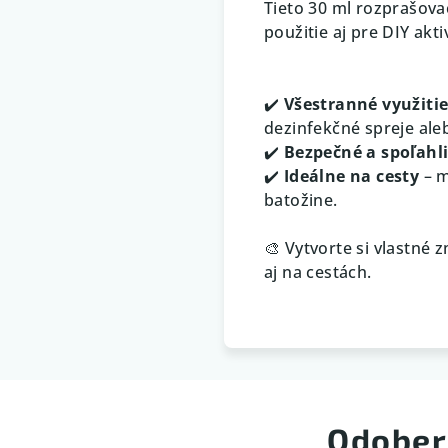
Tieto 30 ml rozprašov
použitie aj pre DIY aktiv
✔️
Všestranné využiti
dezinfekčné spreje ale
✔️
Bezpečné a spoľahl
✔️
Ideálne na cesty
– m
batožine.
🎨 Vytvorte si vlastné 
aj na cestách.
Odober