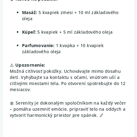
Masáž:
5 kvapiek zmesi + 10 ml základového
oleja
Kúpeľ:
5 kvapiek + 5 ml základového oleja
Parfumovanie:
1 kvapka + 10 kvapiek
základového oleja
⚠️
Upozornenie:
Možná citlivosť pokožky. Uchovávajte mimo dosahu
detí. Vyhýbajte sa kontaktu s očami, vnútrom uší a
citlivými miestami tela. Po otvorení spotrebujte do 12
mesiacov.
🎀 Serenity je dokonalým spoločníkom na každý večer
– pomáha uzemniť emócie, pripraviť telo na oddych a
vytvoriť harmonický priestor pre spánok. 🌌