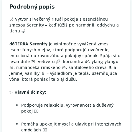
Podrobný popis
🌙 Vytvor si večerný rituál pokoja s esenciálnou
zmesou Serenity – keď túžiš po harmónii, oddychu a
tichu 🌙
dōTERRA Serenity
je výnimočne vyvážená zmes
esenciálnych olejov, ktoré podporujú uvoľnenie,
emocionálnu rovnováhu a pokojný spánok. Spája silu
levandule 🌸, vetiveru 🌾, koriandra 🌿, ylang-ylangu
🌼, rumančeka rímskeho 🌼, santalového dreva 🌲 a
jemnej vanilky 🍦 – výsledkom je teplá, uzemňujúca
vôňa, ktorá pohladí telo aj dušu.
✨
Hlavné účinky:
Podporuje relaxáciu, vyrovnanosť a duševný
pokoj 🧘‍♀️
Pomáha upokojiť myseľ a uľaviť pri intenzívnych
emóciách 😮‍💨