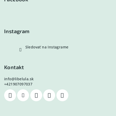
ä
t
i
e
Instagram
Sledovať na Instagrame
Kontakt
info
@
libelula.sk
+421907097037