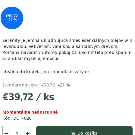
€50,72
–21 %
Serenity je jemná ukľudňujúca zmes esenciálnych olejov 🌿 s
levanduľou, vetiverom, vanilkou a santalovým drevom.
Pomáha navodiť vnútorný pokoj 😌, uvoľniť telo pred spaním
🛌 a utíšiť myseľ aj emócie.
Ideálna do kúpeľa, na chodidlá či zátylok.
štandardná cena:
€50,72
–21 %
€39,72
/ ks
Jednotková
Momentálne nedostupné
cena:
Kód:
DOT-026
−
+
Do košíka