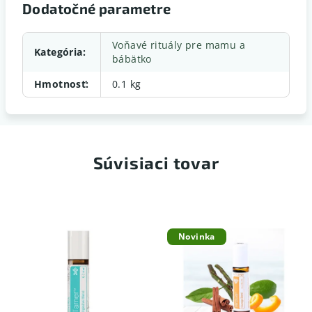
Dodatočné parametre
Voňavé rituály pre mamu a
Kategória
:
bábätko
Hmotnosť
:
0.1 kg
Súvisiaci tovar
Novinka