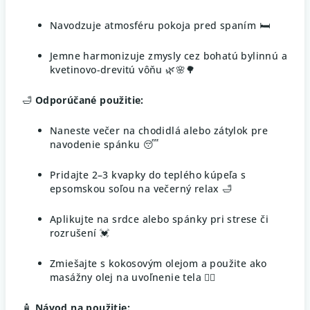
Navodzuje atmosféru pokoja pred spaním 🛏️
Jemne harmonizuje zmysly cez bohatú bylinnú a
kvetinovo-drevitú vôňu 🌿🌸🌳
🛁
Odporúčané použitie:
Naneste večer na chodidlá alebo zátylok pre
navodenie spánku 😴
Pridajte 2–3 kvapky do teplého kúpeľa s
epsomskou soľou na večerný relax 🛁
Aplikujte na srdce alebo spánky pri strese či
rozrušení 💓
Zmiešajte s kokosovým olejom a použite ako
masážny olej na uvoľnenie tela 💆‍♀️
🧴
Návod na použitie: