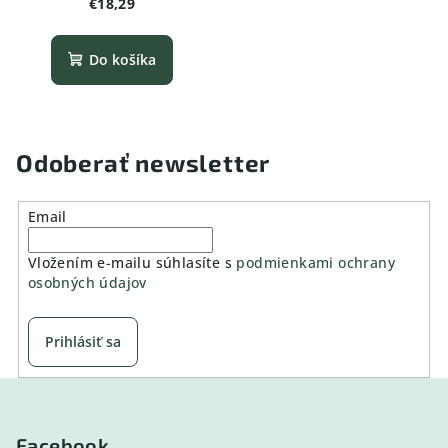
€18,29
Do košíka
Odoberať newsletter
Email
Vložením e-mailu súhlasíte s
podmienkami ochrany
osobných údajov
Prihlásiť sa
Z
á
p
Facebook