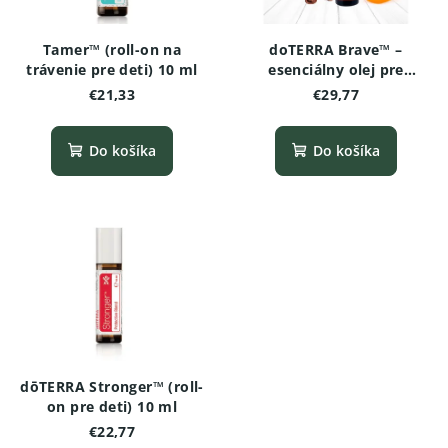
Tamer™ (roll-on na
doTERRA Brave™ –
trávenie pre deti) 10 ml
esenciálny olej pre
odvahu pre deti (10 ml
€21,33
€29,77
roll‑on)
Do košíka
Do košíka
dōTERRA Stronger™ (roll-
on pre deti) 10 ml
€22,77