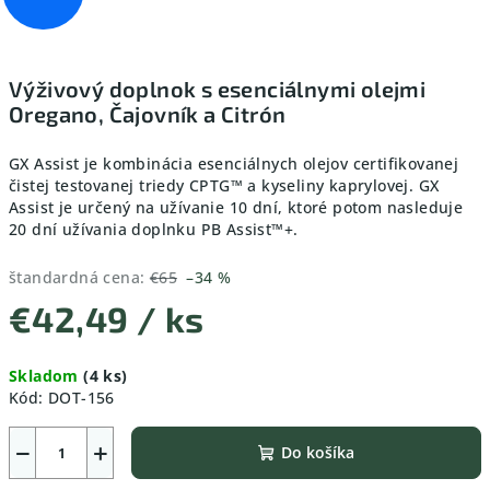
Výživový doplnok s esenciálnymi olejmi
Oregano, Čajovník a Citrón
GX Assist je kombinácia esenciálnych olejov certifikovanej
čistej testovanej triedy CPTG™ a kyseliny kaprylovej. GX
Assist je určený na užívanie 10 dní, ktoré potom nasleduje
20 dní užívania doplnku PB Assist™+.
štandardná cena:
€65
–34 %
€42,49
/ ks
Jednotková
Skladom
(4 ks)
cena:
Kód:
DOT-156
−
+
Do košíka