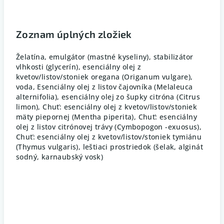
Zoznam úplných zložiek
Želatína, emulgátor (mastné kyseliny), stabilizátor
vlhkosti (glycerín), esenciálny olej z
kvetov/listov/stoniek oregana (Origanum vulgare),
voda, Esenciálny olej z listov čajovníka (Melaleuca
alternifolia), esenciálny olej zo šupky citróna (Citrus
limon), Chuť: esenciálny olej z kvetov/listov/stoniek
mäty piepornej (Mentha piperita), Chuť: esenciálny
olej z listov citrónovej trávy (Cymbopogon -exuosus),
Chuť: esenciálny olej z kvetov/listov/stoniek tymiánu
(Thymus vulgaris), leštiaci prostriedok (šelak, alginát
sodný, karnaubský vosk)