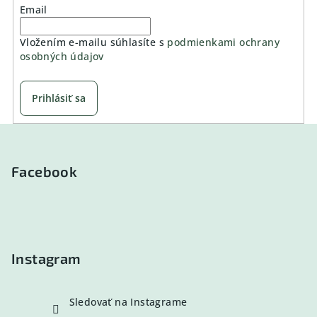
Email
Vložením e-mailu súhlasíte s
podmienkami ochrany
osobných údajov
Prihlásiť sa
Z
á
p
Facebook
ä
t
i
e
Instagram
Sledovať na Instagrame