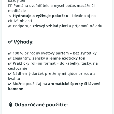
každý deň
💆‍♀️ Pomáha uvoľniť telo a myseľ počas masáže či
meditácie
💧
Hydratuje a vyživuje pokožku
– ideálna aj na
citlivé oblasti
🌿 Podporuje
zdravý vzhľad pleti
a príjemnú náladu
✅
Výhody:
✔️ 100 % prírodný kvetový parfém – bez syntetiky
✔️ Elegantný, ženský a
jemne exotický tón
✔️ Praktický roll-on formát – do kabelky, tašky, na
cestovanie
✔️ Nádherný darček pre ženy milujúce prírodu a
kvalitu
✔️ Možno použiť aj na
aromatické šperky či lávové
kamene
🧴
Odporúčané použitie: