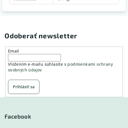
Odoberať newsletter
Email
Vložením e-mailu súhlasíte s
podmienkami ochrany
osobných údajov
Prihlásiť sa
Z
á
p
Facebook
ä