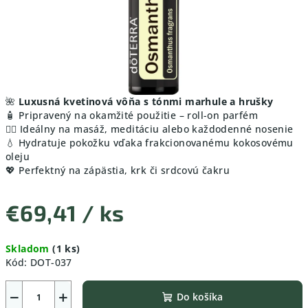
🌺
Luxusná kvetinová vôňa s tónmi marhule a hrušky
🧴 Pripravený na okamžité použitie – roll-on parfém
💆‍♀️ Ideálny na masáž, meditáciu alebo každodenné nosenie
💧 Hydratuje pokožku vďaka frakcionovanému kokosovému
oleju
💖 Perfektný na zápästia, krk či srdcovú čakru
€69,41
/ ks
Jednotková
Skladom
(1 ks)
cena:
Kód:
DOT-037
−
+
Do košíka