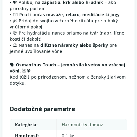
• 💖 Aplikuj na
zápästia, krk alebo hrudník
– ako
prírodný parfém
• 💆‍♀️ Použi počas
masáže, relaxu, meditácie či jogy
• 🌿 Pridaj do svojho večerného rituálu pre hlboký
vnútorný pokoj
• 🌸 Pre hydratáciu nanes priamo na tvár (napr. lícne
kosti či dekolt)
• 🔮 Nanes na
difúzne náramky alebo šperky
pre
jemné uvoľňovanie vône
🗣️
Osmanthus Touch – jemná sila kvetov vo vzácnej
vôni.
🌺💖
Keď túžiš po prirodzenom, nežnom a žensky žiarivom
dotyku.
Dodatočné parametre
Kategória
:
Harmonický domov
Hmotnosť
:
0.1 kg