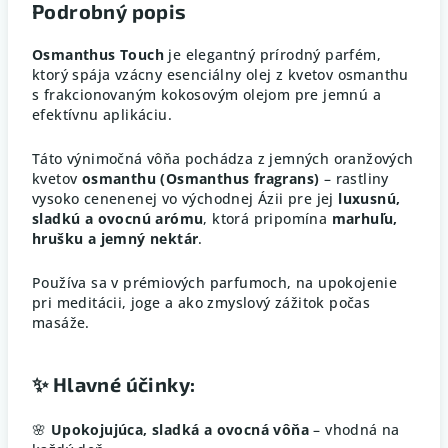
Podrobný popis
Osmanthus Touch
je elegantný prírodný parfém,
ktorý spája vzácny esenciálny olej z kvetov osmanthu
s frakcionovaným kokosovým olejom pre jemnú a
efektívnu aplikáciu.
Táto výnimočná vôňa pochádza z jemných oranžových
kvetov
osmanthu (Osmanthus fragrans)
– rastliny
vysoko cenenenej vo východnej Ázii pre jej
luxusnú,
sladkú a ovocnú arómu
, ktorá pripomína
marhuľu,
hrušku a jemný nektár
.
Používa sa v prémiových parfumoch, na upokojenie
pri meditácii, joge a ako zmyslový zážitok počas
masáže.
✨
Hlavné účinky:
🌸
Upokojujúca, sladká a ovocná vôňa
– vhodná na