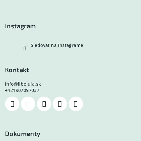
t
i
e
Instagram
Sledovať na Instagrame
Kontakt
info
@
libelula.sk
+421907097037
Dokumenty