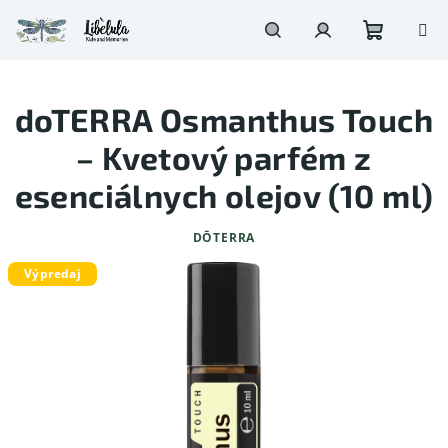
Prejsť
na
obsah
Nákupn
Hľadať
Prihlásenie
doTERRA Osmanthus Touch
košík
– Kvetový parfém z
esenciálnych olejov (10 ml)
DŌTERRA
Výpredaj