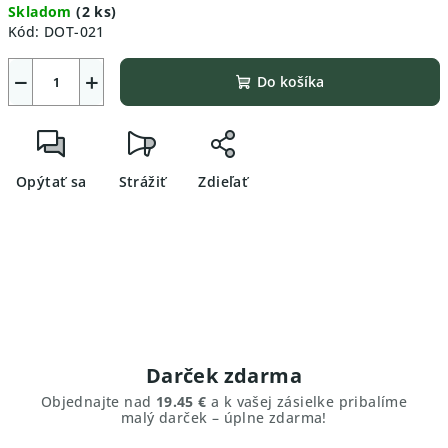
Skladom
(2 ks)
cena:
Kód:
DOT-021
−
+
Do košíka
Opýtať sa
Strážiť
Zdieľať
Darček zdarma
Objednajte nad
19.45 €
a k vašej zásielke pribalíme
malý darček – úplne zdarma!