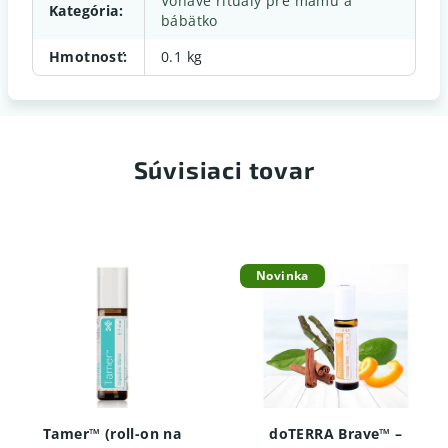
Voňavé rituály pre mamu a
Kategória
:
bábätko
Hmotnosť
:
0.1 kg
Súvisiaci tovar
Novinka
Tamer™ (roll-on na
doTERRA Brave™ –