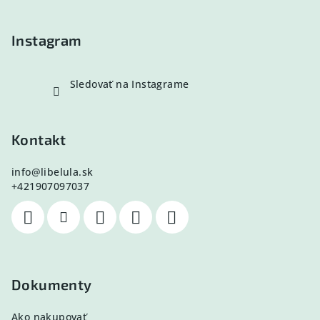
i
e
Instagram
Sledovať na Instagrame
Kontakt
info
@
libelula.sk
+421907097037
Dokumenty
Ako nakupovať