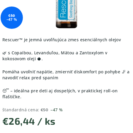
€50
–47 %
Rescuer™ je jemná uvoľňujúca zmes esenciálnych olejov
🌿 s Copaibou, Levanduľou, Mätou a Zantoxylom v
kokosovom oleji 🥥.
Pomáha uvoľniť napätie, zmierniť diskomfort po pohybe 🦵 a
navodiť relax pred spaním
😴 – ideálna pre deti aj dospelých, v praktickej roll-on
fľaštičke.
štandardná cena:
€50
–47 %
€26,44
/ ks
Jednotková