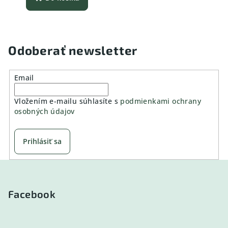
Odoberať newsletter
Email
Vložením e-mailu súhlasíte s
podmienkami ochrany
osobných údajov
Prihlásiť sa
Z
á
p
Facebook
ä
t