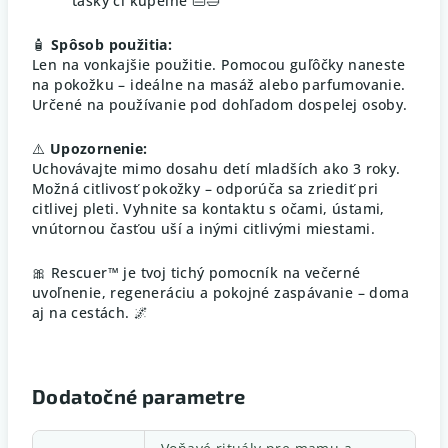
tašky či kúpeľne 👜🛁
🧴
Spôsob použitia:
Len na vonkajšie použitie. Pomocou guľôčky naneste
na pokožku – ideálne na masáž alebo parfumovanie.
Určené na používanie pod dohľadom dospelej osoby.
⚠️
Upozornenie:
Uchovávajte mimo dosahu detí mladších ako 3 roky.
Možná citlivosť pokožky – odporúča sa zriediť pri
citlivej pleti. Vyhnite sa kontaktu s očami, ústami,
vnútornou časťou uší a inými citlivými miestami.
🎀 Rescuer™ je tvoj tichý pomocník na večerné
uvoľnenie, regeneráciu a pokojné zaspávanie – doma
aj na cestách. 🌌
Dodatočné parametre