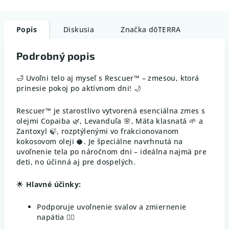
Popis
Diskusia
Značka
dōTERRA
Podrobný popis
🛁 Uvoľni telo aj myseľ s Rescuer™ – zmesou, ktorá
prinesie pokoj po aktívnom dni! 🌙
Rescuer™ je starostlivo vytvorená esenciálna zmes s
olejmi Copaiba 🌿, Levanduľa 🌸, Mäta klasnatá 🌱 a
Zantoxyl 🍃, rozptýlenými vo frakcionovanom
kokosovom oleji 🥥. Je špeciálne navrhnutá na
uvoľnenie tela po náročnom dni – ideálna najmä pre
deti, no účinná aj pre dospelých.
🌟
Hlavné účinky:
Podporuje uvoľnenie svalov a zmiernenie
napätia 💆‍♀️