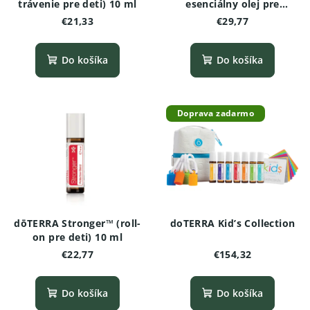
trávenie pre deti) 10 ml
esenciálny olej pre
odvahu pre deti (10 ml
€21,33
€29,77
roll‑on)
Do košíka
Do košíka
Doprava zadarmo
dōTERRA Stronger™ (roll-
doTERRA Kid’s Collection
on pre deti) 10 ml
€22,77
€154,32
Do košíka
Do košíka