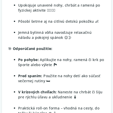
Upokojuje unavené nohy, chrbát a ramená po
fyzickej aktivite 🚴‍♂️🧗‍♀️
Pôsobí šetrne aj na citlivú detskú pokožku 👶
Jemná bylinná vôňa navodzuje relaxačnú
náladu a pokojný spánok 😌🌛
🎯
Odporúčané použitie:
Po pohybe:
Aplikujte na nohy, ramená či krk po
športe alebo výlete 🏞️
Pred spaním:
Použite na nohy detí ako súčasť
večernej rutiny 🛏️
V krízových chvíľach:
Naneste na chrbát či šiju
pre rýchlu úľavu a ukľudnenie 🧴
Praktická roll-on forma – vhodná na cesty, do