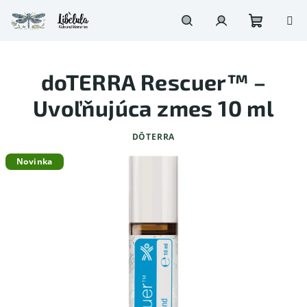
Prejsť
na
obsah
Nákupn
Hľadať
Prihlásenie
doTERRA Rescuer™ –
košík
Uvoľňujúca zmes 10 ml
DŌTERRA
Novinka