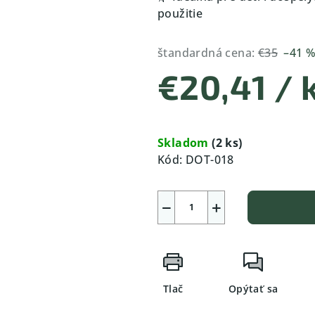
použitie
štandardná cena:
€35
–41 
€20,41
/ 
Jednotková
cena:
Skladom
(2 ks)
Kód:
DOT-018
−
+
Tlač
Opýtať sa