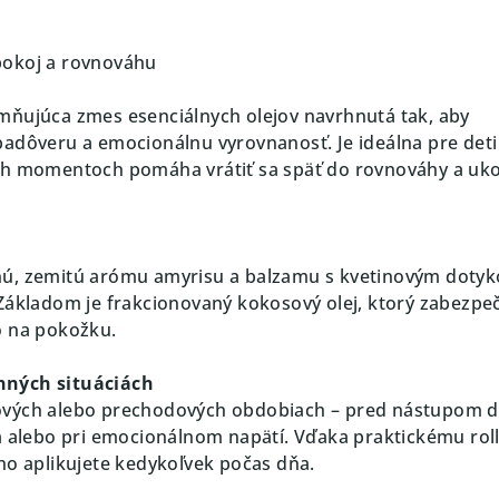
pokoj a rovnováhu
mňujúca zmes esenciálnych olejov navrhnutá tak, aby
adôveru a emocionálnu vyrovnanosť. Je ideálna pre deti 
ch momentoch pomáha vrátiť sa späť do rovnováhy a uko
ú, zemitú arómu amyrisu a balzamu s kvetinovým doty
Základom je frakcionovaný kokosový olej, ktorý zabezpe
o na pokožku.
nných situáciách
ových alebo prechodových obdobiach – pred nástupom 
a alebo pri emocionálnom napätí. Vďaka praktickému rol
ho aplikujete kedykoľvek počas dňa.