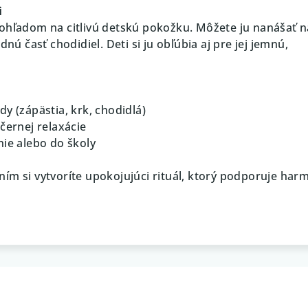
i
ohľadom na citlivú detskú pokožku. Môžete ju nanášať n
dnú časť chodidiel. Deti si ju obľúbia aj pre jej jemnú,
y (zápästia, krk, chodidlá)
černej relaxácie
nie alebo do školy
ím si vytvoríte upokojujúci rituál, ktorý podporuje har