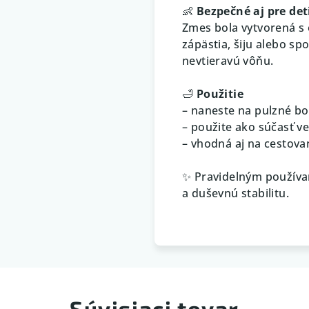
👶
Bezpečné aj pre det
Zmes bola vytvorená s 
zápästia, šiju alebo spo
nevtieravú vôňu.
🛁
Použitie
– naneste na pulzné bod
– použite ako súčasť ve
– vhodná aj na cestova
✨ Pravidelným používan
a duševnú stabilitu.
Súvisiaci tovar