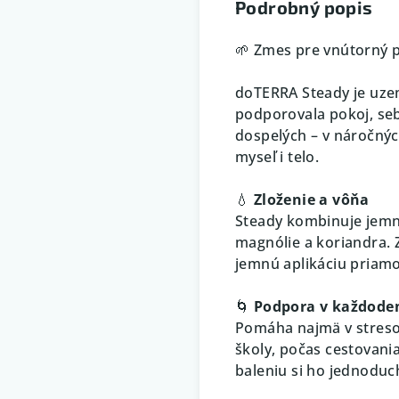
Podrobný popis
🌱 Zmes pre vnútorný 
doTERRA Steady je uze
podporovala pokoj, seb
dospelých – v náročný
myseľ i telo.
💧
Zloženie a vôňa
Steady kombinuje jemn
magnólie a koriandra. 
jemnú aplikáciu priam
🌀
Podpora v každode
Pomáha najmä v stres
školy, počas cestovani
baleniu si ho jednoduc