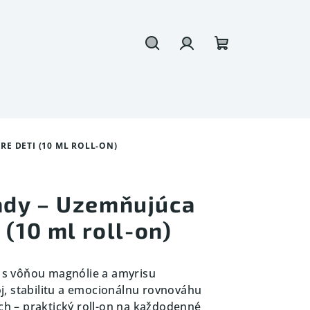
Hľadať
Prihlásenie
Nákupný
košík
E DETI (10 ML ROLL-ON)
ady – Uzemňujúca
 (10 ml roll-on)
s s vôňou magnólie a amyrisu
j, stabilitu a emocionálnu rovnováhu
ých – praktický roll-on na každodenné