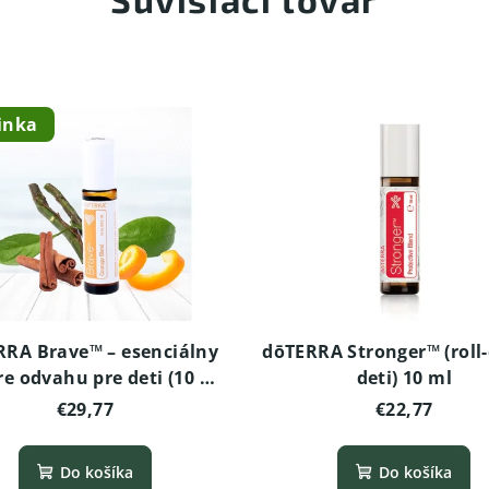
inka
RRA Brave™ – esenciálny
dōTERRA Stronger™ (roll
pre odvahu pre deti (10 ml
deti) 10 ml
roll‑on)
€29,77
€22,77
Do košíka
Do košíka