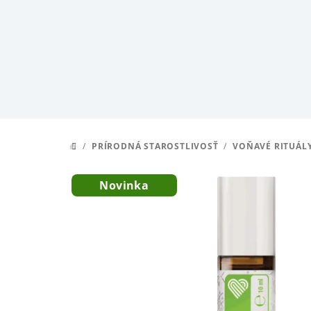
Prejsť
na
obsah
/
PRÍRODNÁ STAROSTLIVOSŤ
/
VOŇAVÉ RITUÁL
DOMOV
Novinka