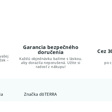
Garancia bezpečného
Cez 3
doručenia
vašej
Každú objednávku balíme s láskou,
ček –
aby dorazila neporušená. Užite si
po 
radosť z nákupu!
ia
Značka
dōTERRA