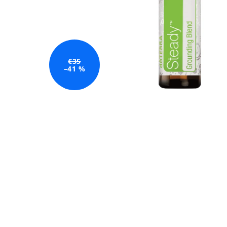
€35
–41 %