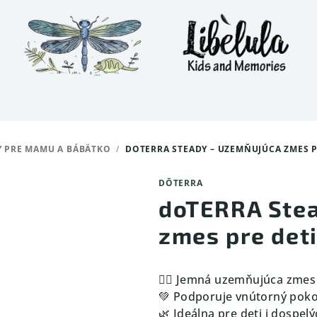
Y PRE MAMU A BÁBÄTKO
/
DOTERRA STEADY – UZEMŇUJÚCA ZMES PR
DŌTERRA
doTERRA Ste
zmes pre deti
🧘‍♀️ Jemná uzemňujúca zme
💚 Podporuje vnútorný poko
🌿 Ideálna pre deti i dospel