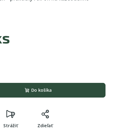
%
ks
Do košíka
Strážiť
Zdieľať