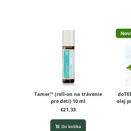
Nov
Tamer™ (roll-on na trávenie
doTE
pre deti) 10 ml
olej 
€21,33
Do košíka