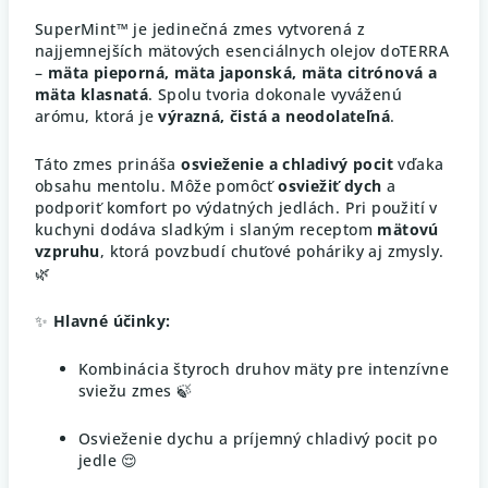
SuperMint™ je jedinečná zmes vytvorená z
najjemnejších mätových esenciálnych olejov doTERRA
–
mäta pieporná, mäta japonská, mäta citrónová a
mäta klasnatá
. Spolu tvoria dokonale vyváženú
arómu, ktorá je
výrazná, čistá a neodolateľná
.
Táto zmes prináša
osvieženie a chladivý pocit
vďaka
obsahu mentolu. Môže pomôcť
osviežiť dych
a
podporiť komfort po výdatných jedlách. Pri použití v
kuchyni dodáva sladkým i slaným receptom
mätovú
vzpruhu
, ktorá povzbudí chuťové poháriky aj zmysly.
🌿
✨
Hlavné účinky:
Kombinácia štyroch druhov mäty pre intenzívne
sviežu zmes 🍃
Osvieženie dychu a príjemný chladivý pocit po
jedle 😌