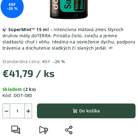
€57
–26 %
🍃
SuperMint™ 15 ml
– intenzívna mätová zmes štyroch
druhov mäty doTERRA. Prináša čistú, sviežu a jemne
sladkastú chuť i vôňu. Ideálna na osvieženie dychu, podporu
trávenia a dochutenie sladkých či slaných jedál. 🌱
štandardná cena:
€57
–26 %
€41,79
/ ks
Jednotková
Skladom
(2 ks)
cena:
Kód:
DOT-080
−
+
Do košíka