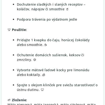
Dochutenie sladkých i slaných receptov –
koláčov, nápojov či smoothie 🥤
Podpora trávenia po výdatnom jedle
💡
Použitie:
Pridajte 1 kvapku do čaju, horúcej čokolády
alebo smoothie. ☕
Ochutenie domácich sušienok, keksov či
zmrzliny. 🍪
Vytvorte mätové ľadové kocky pre limonádu
alebo koktaily. 🧊
Spojte s olejom klinček pre sviežu starostlivosť o
ústnu dutinu. 🦷
🌱
Zloženie:
Mäta pieporná, mäta japonská, mäta citrónová, mäta