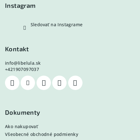
e
Instagram
Sledovať na Instagrame
Kontakt
info
@
libelula.sk
+421907097037
Dokumenty
Ako nakupovať
Všeobecné obchodné podmienky