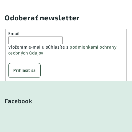
Odoberať newsletter
Email
Vložením e-mailu súhlasíte s
podmienkami ochrany
osobných údajov
Prihlásiť sa
Z
á
p
Facebook
ä
t
i