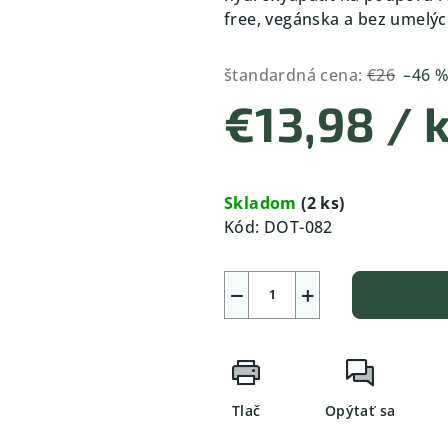
free, vegánska a bez umelýc
štandardná cena:
€26
–46 
€13,98
/ 
Jednotková
cena:
Skladom
(2 ks)
Kód:
DOT-082
−
+
Tlač
Opýtať sa