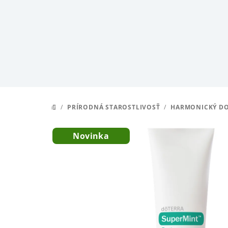
Prejsť
na
obsah
/
PRÍRODNÁ STAROSTLIVOSŤ
/
HARMONICKÝ D
DOMOV
Novinka