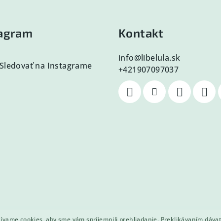
tagram
Kontakt
info
@
libelula.sk
Sledovať na Instagrame
+421907097037
vame cookies, aby sme vám spríjemnili prehliadanie. Preklikávaním dáva