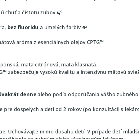
nú chuť a čistotu zubov 🍃
ra,
bez fluoridu
a umelých farbív 🌱
mätová aróma z esenciálnych olejov CPTG™
ponská, mäta citrónová, mäta klasnatá.
™ zabezpečuje vysokú kvalitu a intenzívnu mätovú sviež
dvakrát denne
alebo podľa odporúčania vášho zubného
 pre dospelých a deti od 2 rokov (po konzultácii s lekár
tie. Uchovávajte mimo dosahu detí. V prípade detí mladš
e používanie so zubným alebo všeobecným lekárom.