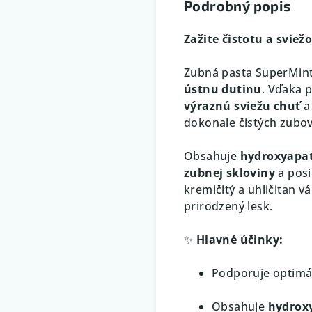
Podrobný popis
Zažite čistotu a sviež
Zubná pasta SuperMint
ústnu dutinu
. Vďaka 
výraznú sviežu chuť
a 
dokonale čistých zubov
Obsahuje
hydroxyapat
zubnej skloviny
a posi
kremičitý a uhličitan 
prirodzený lesk.
✨
Hlavné účinky:
Podporuje optimál
Obsahuje
hydrox