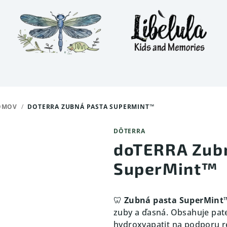
OMOV
/
DOTERRA ZUBNÁ PASTA SUPERMINT™
DŌTERRA
doTERRA Zub
SuperMint™
🦷
Zubná pasta SuperMint
zuby a ďasná. Obsahuje pa
hydroxyapatit na podporu re