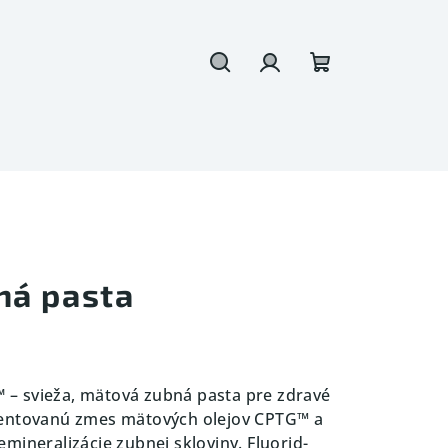
Hľadať
Prihlásenie
Nákupný
košík
ná pasta
™
– svieža, mätová zubná pasta pre zdravé
tentovanú zmes mätových olejov CPTG™ a
mineralizácie zubnej skloviny. Fluorid-