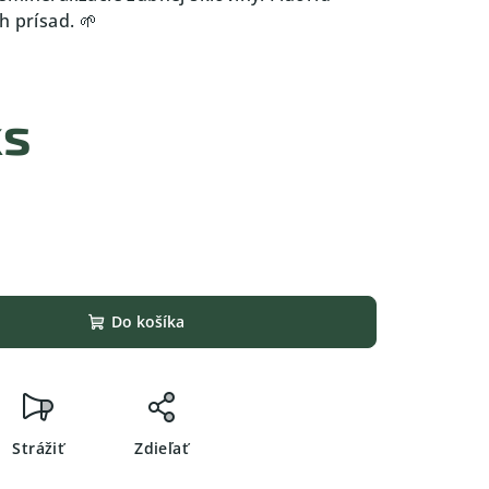
h prísad. 🌱
%
ks
Do košíka
Strážiť
Zdieľať