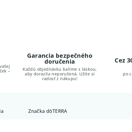
Garancia bezpečného
Cez 3
doručenia
vašej
Každú objednávku balíme s láskou,
ček –
aby dorazila neporušená. Užite si
po 
radosť z nákupu!
ia
Značka
dōTERRA