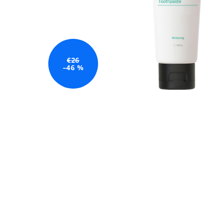
€26
–46 %