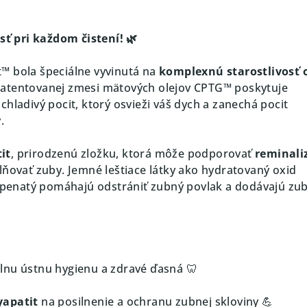
osť pri každom čistení! 🌿
™ bola špeciálne vyvinutá na
komplexnú starostlivosť 
patentovanej zmesi mätových olejov CPTG™ poskytuje
chladivý pocit, ktorý osvieži váš dych a zanechá pocit
.
it
, prirodzenú zložku, ktorá môže podporovať
reminali
lňovať zuby. Jemné leštiace látky ako hydratovaný oxid
vápenatý pomáhajú odstrániť zubný povlak a dodávajú z
nu ústnu hygienu a zdravé ďasná 🦷
yapatit
na posilnenie a ochranu zubnej skloviny 💪