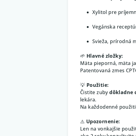
Xylitol pre príjem
Vegánska receptú
Svieža, prírodná 
🌱
Hlavné zložky:
Mäta pieporná, mäta ja
Patentovaná zmes CPTG
💡
Použitie:
Čistite zuby
dôkladne 
lekára.
Na každodenné použitie
⚠️
Upozornenie:
Len na vonkajšie použi
ako 2 roky konzultujt