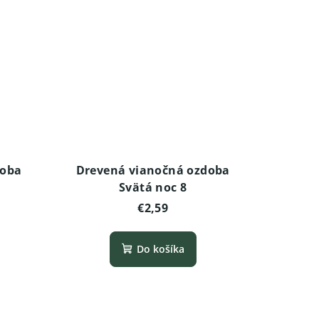
doba
Drevená vianočná ozdoba
Svätá noc 8
€2,59
Do košíka