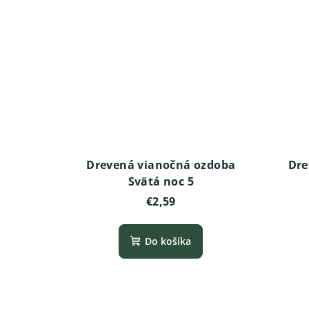
Drevená vianočná ozdoba
Dre
Svätá noc 5
€2,59
Do košíka