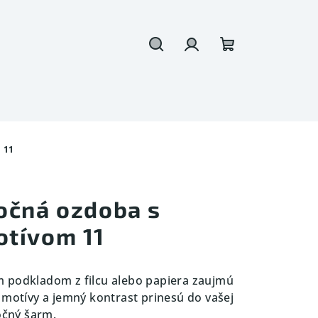
Hľadať
Prihlásenie
Nákupný
košík
 11
očná ozdoba s
tívom 11
 podkladom z filcu alebo papiera zaujmú
é motívy a jemný kontrast prinesú do vašej
očný šarm.