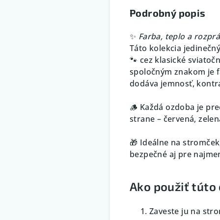
Podrobný popis
✨
Farba, teplo a rozp
Táto kolekcia jedinečn
🐾 cez klasické sviatoč
spoločným znakom je fa
dodáva jemnosť, kontra
🪵 Každá ozdoba je pre
strane – červená, zelen
🎁 Ideálne na stromček
bezpečné aj pre najme
Ako použiť túto
Zaveste ju na str