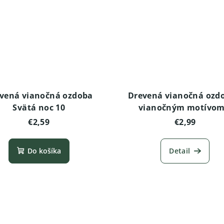
vená vianočná ozdoba
Drevená vianočná ozd
Svätá noc 10
vianočným motívom
€2,59
€2,99
Do košíka
Detail