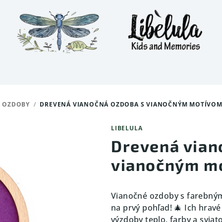
 OZDOBY
/
DREVENÁ VIANOČNÁ OZDOBA S VIANOČNÝM MOTÍVOM
LIBELULA
Drevená vian
vianočným mo
Vianočné ozdoby s farebným
na prvý pohľad! 🎄 Ich hrav
výzdoby teplo, farby a sviat