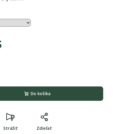
s
Do košíka
Strážiť
Zdieľať