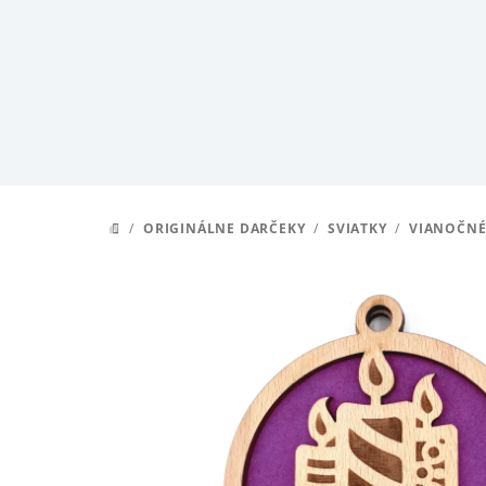
Prejsť
na
obsah
/
ORIGINÁLNE DARČEKY
/
SVIATKY
/
VIANOČNÉ
DOMOV