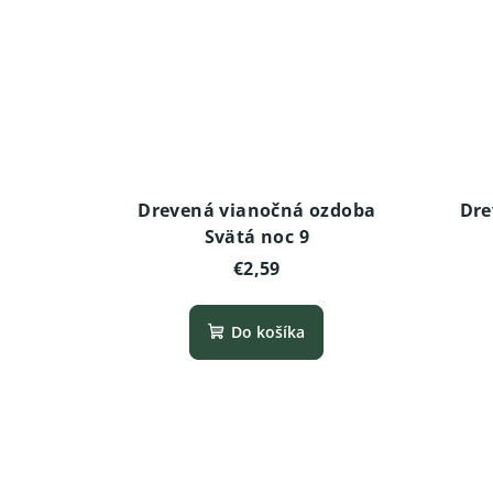
Drevená vianočná ozdoba
Dre
Svätá noc 9
€2,59
Do košíka