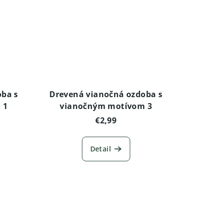
oba s
Drevená vianočná ozdoba s
 1
vianočným motívom 3
€2,99
Detail