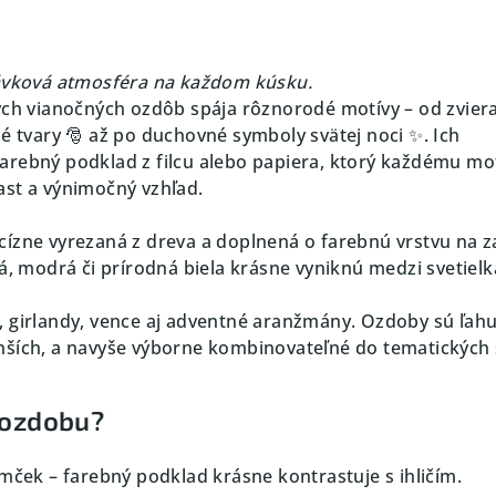
rávková atmosféra na každom kúsku.
ých vianočných ozdôb spája rôznorodé motívy – od zviera
né tvary 🎅 až po duchovné symboly svätej noci ✨. Ich
rebný podklad z filcu alebo papiera, ktorý každému mo
st a výnimočný vzhľad.
cízne vyrezaná z dreva a doplnená o farebnú vrstvu na z
á, modrá či prírodná biela krásne vyniknú medzi svetielk
, girlandy, vence aj adventné aranžmány. Ozdoby sú ľah
nších, a navyše výborne kombinovateľné do tematických 
 ozdobu?
omček – farebný podklad krásne kontrastuje s ihličím.