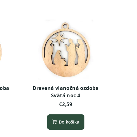
doba
Drevená vianočná ozdoba
Svätá noc 4
€2,59
Do košíka