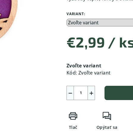
VARIANT:
€2,99
/ k
Jednotková
cena:
Zvoľte variant
Kód:
Zvoľte variant
−
+
Tlač
Opýtať sa