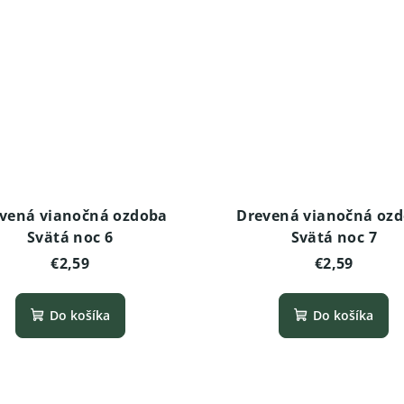
vená vianočná ozdoba
Drevená vianočná oz
Svätá noc 6
Svätá noc 7
€2,59
€2,59
Do košíka
Do košíka