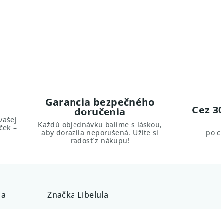
Garancia bezpečného
Cez 3
doručenia
vašej
Každú objednávku balíme s láskou,
ček –
aby dorazila neporušená. Užite si
po 
radosť z nákupu!
ia
Značka
Libelula