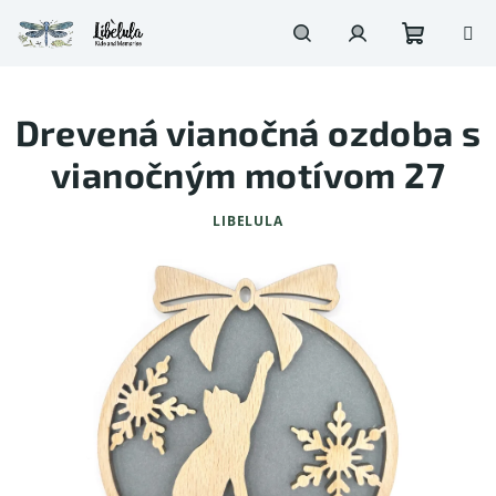
Prejsť
na
obsah
Nákupn
Hľadať
Prihlásenie
Drevená vianočná ozdoba s
košík
vianočným motívom 27
LIBELULA