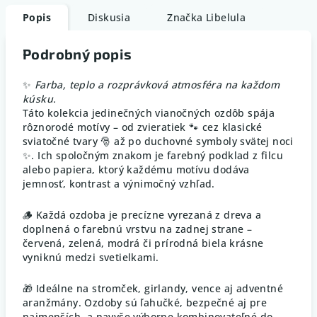
Popis
Diskusia
Značka
Libelula
Podrobný popis
✨
Farba, teplo a rozprávková atmosféra na každom
kúsku.
Táto kolekcia jedinečných vianočných ozdôb spája
rôznorodé motívy – od zvieratiek 🐾 cez klasické
sviatočné tvary 🎅 až po duchovné symboly svätej noci
✨. Ich spoločným znakom je farebný podklad z filcu
alebo papiera, ktorý každému motívu dodáva
jemnosť, kontrast a výnimočný vzhľad.
🪵 Každá ozdoba je precízne vyrezaná z dreva a
doplnená o farebnú vrstvu na zadnej strane –
červená, zelená, modrá či prírodná biela krásne
vyniknú medzi svetielkami.
🎁 Ideálne na stromček, girlandy, vence aj adventné
aranžmány. Ozdoby sú ľahučké, bezpečné aj pre
najmenších, a navyše výborne kombinovateľné do