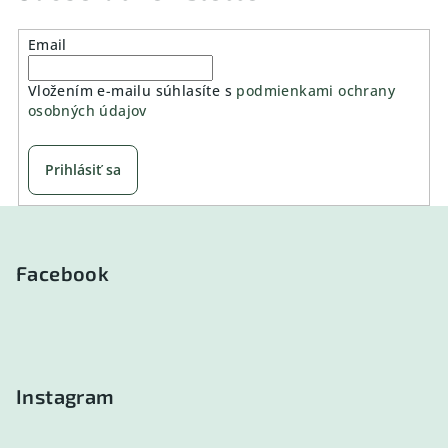
Email
Vložením e-mailu súhlasíte s
podmienkami ochrany
osobných údajov
Prihlásiť sa
Z
á
p
Facebook
ä
t
i
e
Instagram