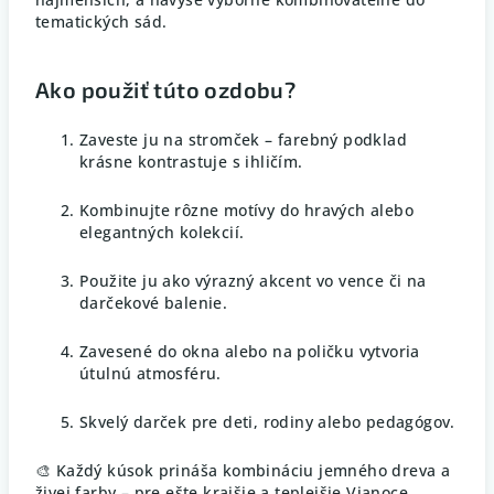
tematických sád.
Ako použiť túto ozdobu?
Zaveste ju na stromček – farebný podklad
krásne kontrastuje s ihličím.
Kombinujte rôzne motívy do hravých alebo
elegantných kolekcií.
Použite ju ako výrazný akcent vo vence či na
darčekové balenie.
Zavesené do okna alebo na poličku vytvoria
útulnú atmosféru.
Skvelý darček pre deti, rodiny alebo pedagógov.
🎨 Každý kúsok prináša kombináciu jemného dreva a
živej farby – pre ešte krajšie a teplejšie Vianoce.