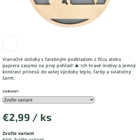
Vianočné ozdoby s farebným podkladom z filcu alebo
papiera zaujmú na prvý pohľad! 🎄 Ich hravé motívy a jemný
kontrast prinesú do vašej výzdoby teplo, farby a sviatočný
šarm.
VARIANT:
€2,99
/ ks
Jednotková
Zvoľte variant
cena:
Kód:
Zvoľte variant