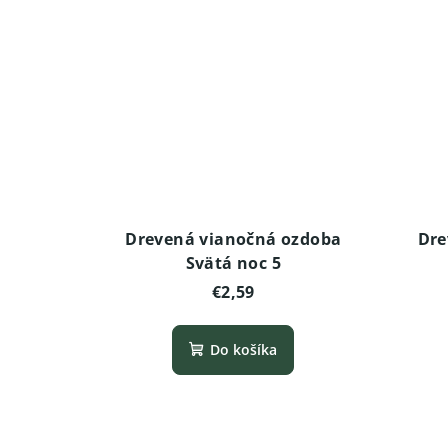
Drevená vianočná ozdoba
Dre
Svätá noc 5
€2,59
Do košíka