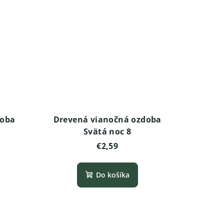
doba
Drevená vianočná ozdoba
Svätá noc 8
€2,59
Do košíka