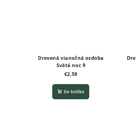
Drevená vianočná ozdoba
Dre
Svätá noc 9
€2,59
Do košíka