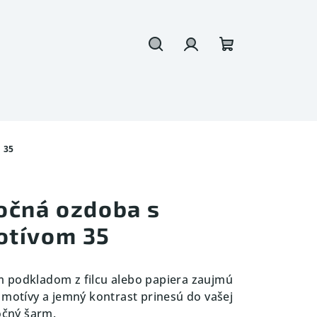
Hľadať
Prihlásenie
Nákupný
košík
 35
očná ozdoba s
otívom 35
 podkladom z filcu alebo papiera zaujmú
é motívy a jemný kontrast prinesú do vašej
očný šarm.