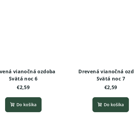
vená vianočná ozdoba
Drevená vianočná oz
Svätá noc 6
Svätá noc 7
€2,59
€2,59
Do košíka
Do košíka