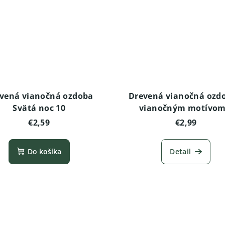
vená vianočná ozdoba
Drevená vianočná ozd
Svätá noc 10
vianočným motívom
€2,59
€2,99
Do košíka
Detail