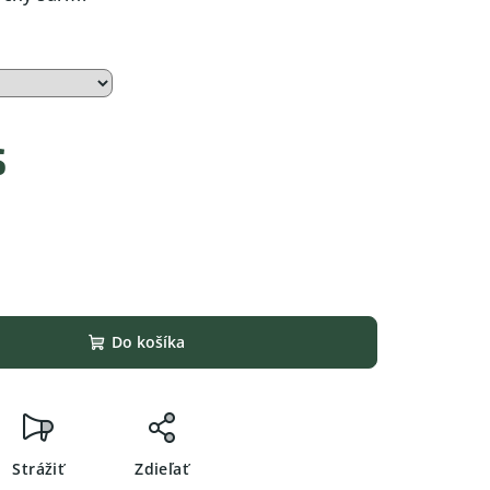
s
Do košíka
Strážiť
Zdieľať