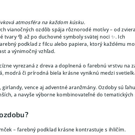
rávková atmosféra na každom kúsku.
ých vianočných ozdôb spája rôznorodé motívy – od zviera
né tvary 🎅 až po duchovné symboly svätej noci ✨. Ich
rebný podklad z filcu alebo papiera, ktorý každému mo
st a výnimočný vzhľad.
cízne vyrezaná z dreva a doplnená o farebnú vrstvu na z
á, modrá či prírodná biela krásne vyniknú medzi svetielk
, girlandy, vence aj adventné aranžmány. Ozdoby sú ľah
nších, a navyše výborne kombinovateľné do tematických 
 ozdobu?
omček – farebný podklad krásne kontrastuje s ihličím.