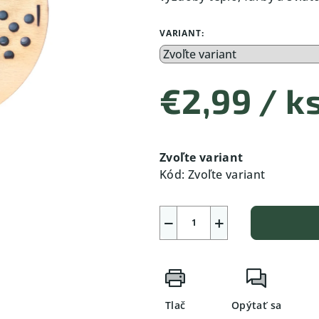
VARIANT:
€2,99
/ k
Jednotková
cena:
Zvoľte variant
Kód:
Zvoľte variant
−
+
Tlač
Opýtať sa