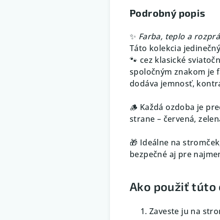
Podrobný popis
✨
Farba, teplo a rozp
Táto kolekcia jedinečn
🐾 cez klasické sviatoč
spoločným znakom je fa
dodáva jemnosť, kontra
🪵 Každá ozdoba je pre
strane – červená, zelen
🎁 Ideálne na stromček
bezpečné aj pre najme
Ako použiť túto
Zaveste ju na str