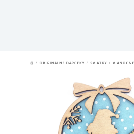
Prejsť
na
obsah
/
ORIGINÁLNE DARČEKY
/
SVIATKY
/
VIANOČNÉ
DOMOV