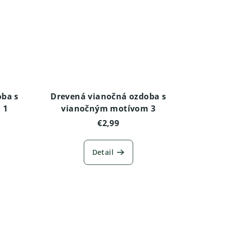
oba s
Drevená vianočná ozdoba s
 1
vianočným motívom 3
€2,99
Detail