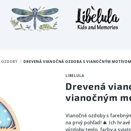
 OZDOBY
/
DREVENÁ VIANOČNÁ OZDOBA S VIANOČNÝM MOTÍVOM
LIBELULA
Drevená vian
vianočným m
Vianočné ozdoby s farebným
na prvý pohľad! 🎄 Ich hrav
výzdoby teplo, farby a sviat