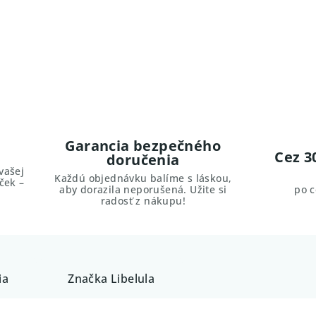
Garancia bezpečného
Cez 3
doručenia
vašej
Každú objednávku balíme s láskou,
ček –
aby dorazila neporušená. Užite si
po 
radosť z nákupu!
ia
Značka
Libelula