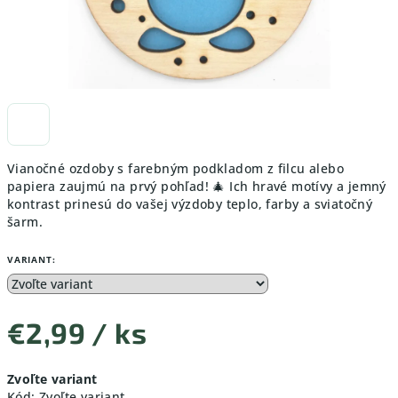
Vianočné ozdoby s farebným podkladom z filcu alebo
papiera zaujmú na prvý pohľad! 🎄 Ich hravé motívy a jemný
kontrast prinesú do vašej výzdoby teplo, farby a sviatočný
šarm.
VARIANT:
€2,99
/ ks
Jednotková
Zvoľte variant
cena:
Kód:
Zvoľte variant