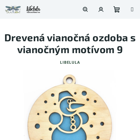
Prejsť
na
obsah
Nákupn
Hľadať
Prihlásenie
Drevená vianočná ozdoba s
košík
vianočným motívom 9
LIBELULA