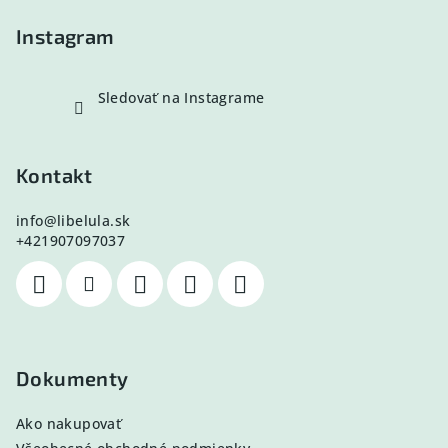
e
Instagram
Sledovať na Instagrame
Kontakt
info
@
libelula.sk
+421907097037
Dokumenty
Ako nakupovať