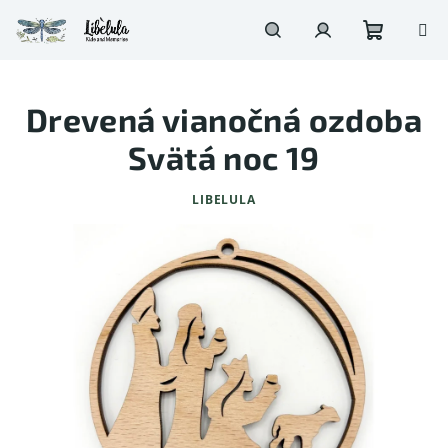
Prejsť
na
obsah
Nákupn
Hľadať
Prihlásenie
Drevená vianočná ozdoba
košík
Svätá noc 19
LIBELULA