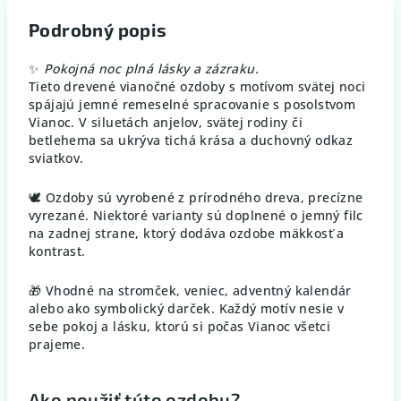
Podrobný popis
✨
Pokojná noc plná lásky a zázraku.
Tieto drevené vianočné ozdoby s motívom svätej noci
spájajú jemné remeselné spracovanie s posolstvom
Vianoc. V siluetách anjelov, svätej rodiny či
betlehema sa ukrýva tichá krása a duchovný odkaz
sviatkov.
🕊️ Ozdoby sú vyrobené z prírodného dreva, precízne
vyrezané. Niektoré varianty sú doplnené o jemný filc
na zadnej strane, ktorý dodáva ozdobe mäkkosť a
kontrast.
🎁 Vhodné na stromček, veniec, adventný kalendár
alebo ako symbolický darček. Každý motív nesie v
sebe pokoj a lásku, ktorú si počas Vianoc všetci
prajeme.
Ako použiť túto ozdobu?