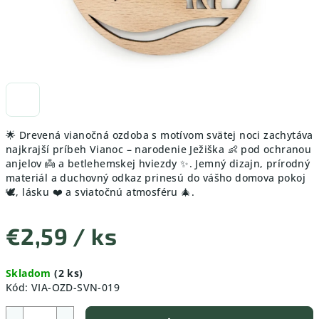
🌟 Drevená vianočná ozdoba s motívom svätej noci zachytáva
najkrajší príbeh Vianoc – narodenie Ježiška 👶 pod ochranou
anjelov 👼 a betlehemskej hviezdy ✨. Jemný dizajn, prírodný
materiál a duchovný odkaz prinesú do vášho domova pokoj
🕊️, lásku ❤️ a sviatočnú atmosféru 🎄.
€2,59
/ ks
Jednotková
Skladom
(2 ks)
cena:
Kód:
VIA-OZD-SVN-019