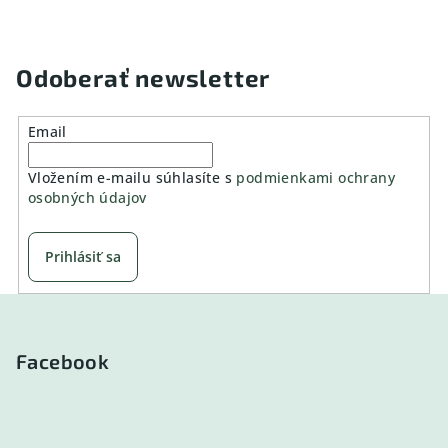
Odoberať newsletter
Email
Vložením e-mailu súhlasíte s
podmienkami ochrany
osobných údajov
Prihlásiť sa
Z
á
p
Facebook
ä
t
i