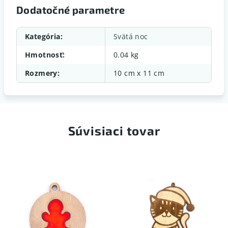
Dodatočné parametre
Kategória
:
Svätá noc
Hmotnosť
:
0.04 kg
Rozmery
:
10 cm x 11 cm
Súvisiaci tovar