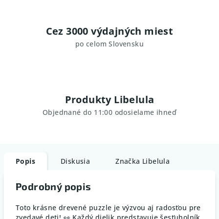
Cez 3000 výdajných miest
po celom Slovensku
Produkty Libelula
Objednané do 11:00 odosielame ihneď
Popis
Diskusia
Značka
Libelula
Podrobný popis
Toto krásne drevené puzzle je výzvou aj radosťou pre
zvedavé deti! 👀 Každý dielik predstavuje šesťuholník