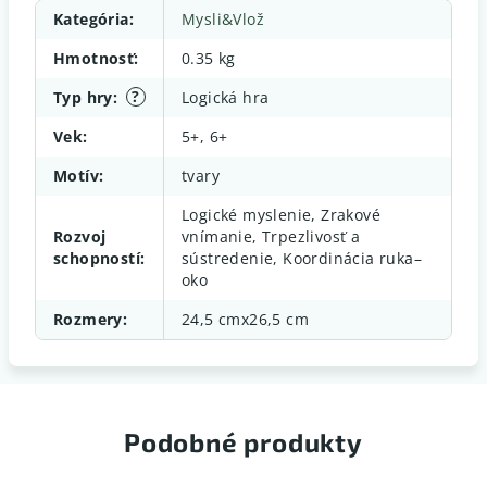
Kategória
:
Mysli&Vlož
Hmotnosť
:
0.35 kg
?
Typ hry
:
Logická hra
Vek
:
5+, 6+
Motív
:
tvary
Logické myslenie, Zrakové
Rozvoj
vnímanie, Trpezlivosť a
schopností
:
sústredenie, Koordinácia ruka–
oko
Rozmery
:
24,5 cmx26,5 cm
Podobné produkty