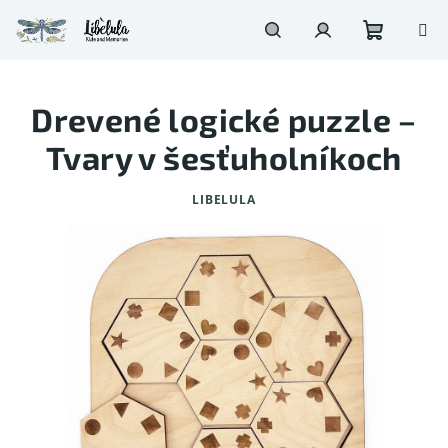
Prejsť
na
obsah
Nákupn
Hľadať
Prihlásenie
Drevené logické puzzle –
košík
Tvary v šesťuholníkoch
LIBELULA