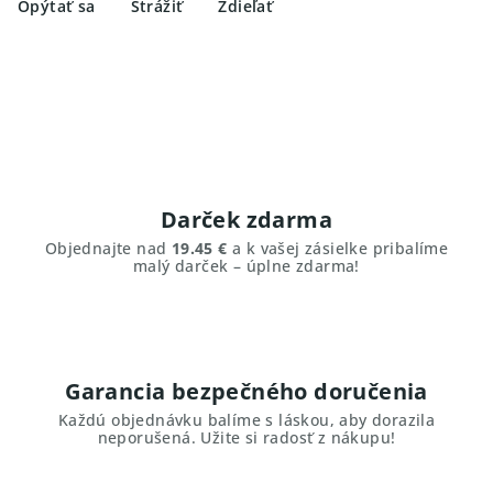
Opýtať sa
Strážiť
Zdieľať
Darček zdarma
Objednajte nad
19.45 €
a k vašej zásielke pribalíme
malý darček – úplne zdarma!
Garancia bezpečného doručenia
Každú objednávku balíme s láskou, aby dorazila
neporušená. Užite si radosť z nákupu!