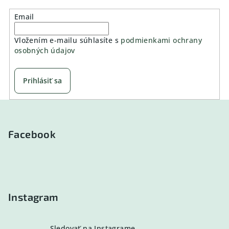
Email
Vložením e-mailu súhlasíte s
podmienkami ochrany
osobných údajov
Prihlásiť sa
Z
á
p
Facebook
ä
t
i
e
Instagram
Sledovať na Instagrame