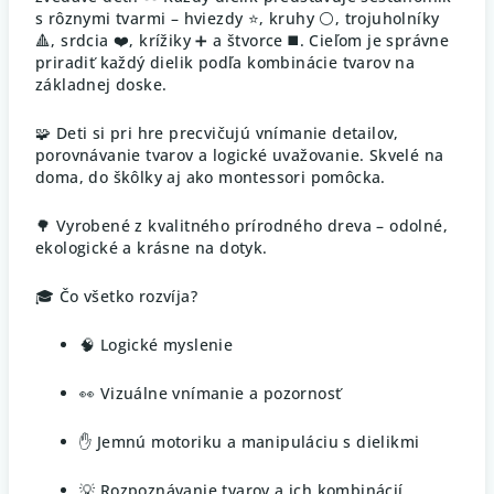
s rôznymi tvarmi – hviezdy ⭐, kruhy ⚪, trojuholníky
🔺, srdcia ❤️, krížiky ➕ a štvorce ◼️. Cieľom je správne
priradiť každý dielik podľa kombinácie tvarov na
základnej doske.
🧩 Deti si pri hre precvičujú vnímanie detailov,
porovnávanie tvarov a logické uvažovanie. Skvelé na
doma, do škôlky aj ako montessori pomôcka.
🌳 Vyrobené z kvalitného prírodného dreva – odolné,
ekologické a krásne na dotyk.
🎓 Čo všetko rozvíja?
🧠 Logické myslenie
👀 Vizuálne vnímanie a pozornosť
✋ Jemnú motoriku a manipuláciu s dielikmi
💡 Rozpoznávanie tvarov a ich kombinácií