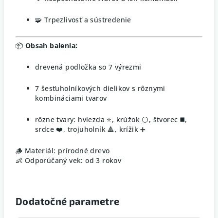
🧩 Trpezlivosť a sústredenie
📦
Obsah balenia:
drevená podložka so 7 výrezmi
7 šesťuholníkových dielikov s rôznymi
kombináciami tvarov
rôzne tvary: hviezda ⭐, krúžok ⚪, štvorec ◼️,
srdce ❤️, trojuholník 🔺, krížik ➕
🪵 Materiál: prírodné drevo
👶 Odporúčaný vek: od 3 rokov
Dodatočné parametre