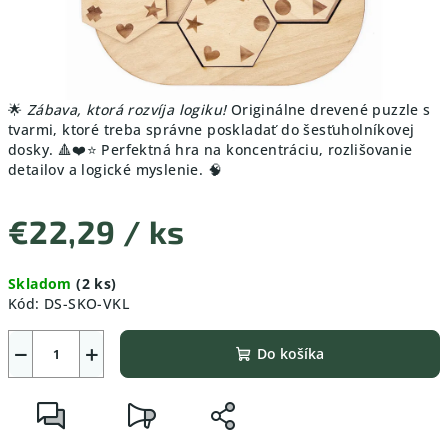
🌟
Zábava, ktorá rozvíja logiku!
Originálne drevené puzzle s
tvarmi, ktoré treba správne poskladať do šesťuholníkovej
dosky. 🔺❤️⭐ Perfektná hra na koncentráciu, rozlišovanie
detailov a logické myslenie. 🧠
€22,29
/ ks
Jednotková
Skladom
(2 ks)
cena:
Kód:
DS-SKO-VKL
−
+
Do košíka