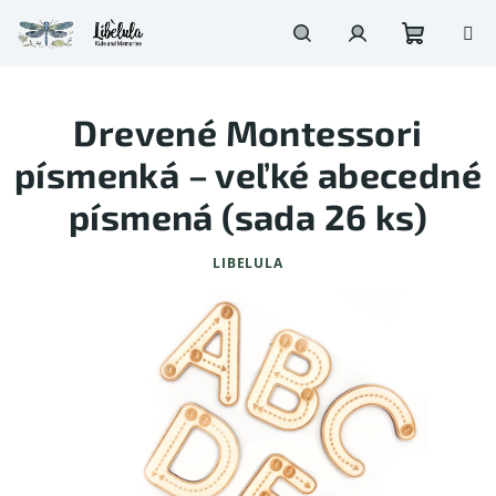
Prejsť
na
obsah
Nákupn
Hľadať
Prihlásenie
Drevené Montessori
košík
písmenká – veľké abecedné
písmená (sada 26 ks)
LIBELULA