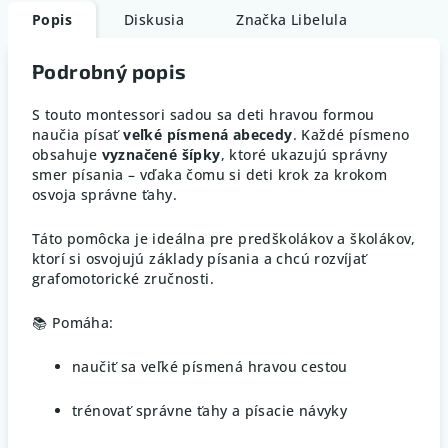
Popis
Diskusia
Značka
Libelula
Podrobný popis
S touto montessori sadou sa deti hravou formou
naučia písať
veľké písmená abecedy
. Každé písmeno
obsahuje
vyznačené šípky
, ktoré ukazujú správny
smer písania – vďaka čomu si deti krok za krokom
osvoja správne ťahy.
Táto pomôcka je ideálna pre predškolákov a školákov,
ktorí si osvojujú základy písania a chcú rozvíjať
grafomotorické zručnosti.
📚 Pomáha:
naučiť sa veľké písmená hravou cestou
trénovať správne ťahy a písacie návyky