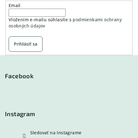
Email
Vložením e-mailu súhlasíte s
podmienkami ochrany
osobných údajov
Prihlásiť sa
Z
á
p
Facebook
ä
t
i
e
Instagram
Sledovať na Instagrame