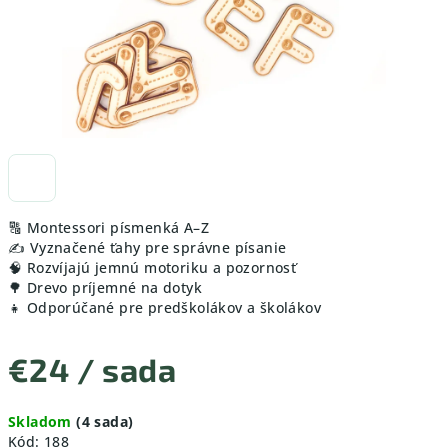
🔠 Montessori písmenká A–Z
✍️ Vyznačené ťahy pre správne písanie
🧠 Rozvíjajú jemnú motoriku a pozornosť
🌳 Drevo príjemné na dotyk
👧 Odporúčané pre predškolákov a školákov
€24
/ sada
Jednotková
Skladom
(4 sada)
cena:
Kód:
188