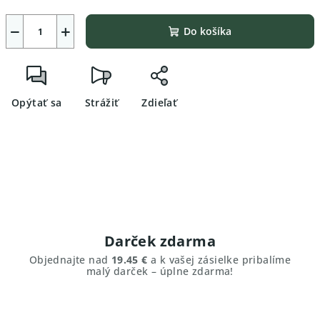
−
+
Do košíka
Opýtať sa
Strážiť
Zdieľať
Darček zdarma
Objednajte nad
19.45 €
a k vašej zásielke pribalíme
malý darček – úplne zdarma!