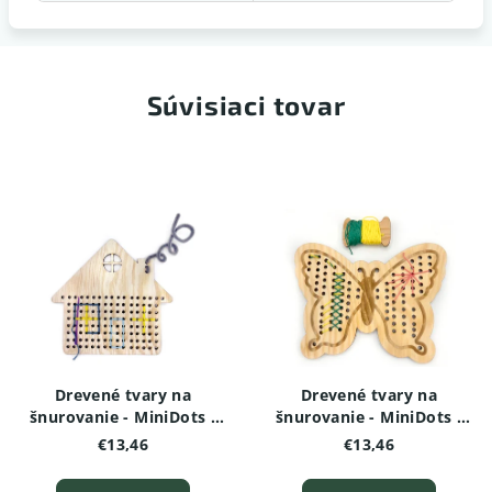
Súvisiaci tovar
Drevené tvary na
Drevené tvary na
šnurovanie - MiniDots -
šnurovanie - MiniDots -
Domček
Motýľ
€13,46
€13,46