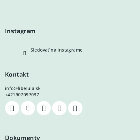
ä
t
i
e
Instagram
Sledovať na Instagrame
Kontakt
info
@
libelula.sk
+421907097037
Dokumenty