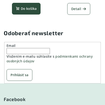
Do košíka
Detail
Odoberať newsletter
Email
Vložením e-mailu súhlasíte s
podmienkami ochrany
osobných údajov
Prihlásiť sa
Z
á
p
Facebook