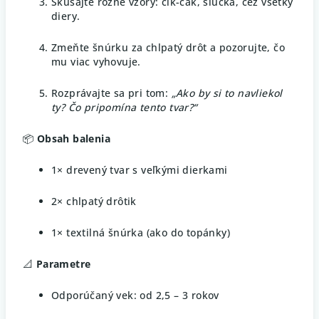
Skúšajte rôzne vzory: cik-cak, slučka, cez všetky
diery.
Zmeňte šnúrku za chlpatý drôt a pozorujte, čo
mu viac vyhovuje.
Rozprávajte sa pri tom:
„Ako by si to navliekol
ty? Čo pripomína tento tvar?“
📦
Obsah balenia
1× drevený tvar s veľkými dierkami
2× chlpatý drôtik
1× textilná šnúrka (ako do topánky)
📐
Parametre
Odporúčaný vek: od 2,5 – 3 rokov