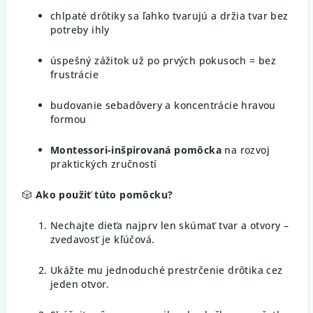
chlpaté drôtiky sa ľahko tvarujú a držia tvar bez
potreby ihly
úspešný zážitok už po prvých pokusoch = bez
frustrácie
budovanie sebadôvery a koncentrácie hravou
formou
Montessori-inšpirovaná pomôcka
na rozvoj
praktických zručností
🎲
Ako použiť túto pomôcku?
Nechajte dieťa najprv len skúmať tvar a otvory –
zvedavosť je kľúčová.
Ukážte mu jednoduché prestrčenie drôtika cez
jeden otvor.