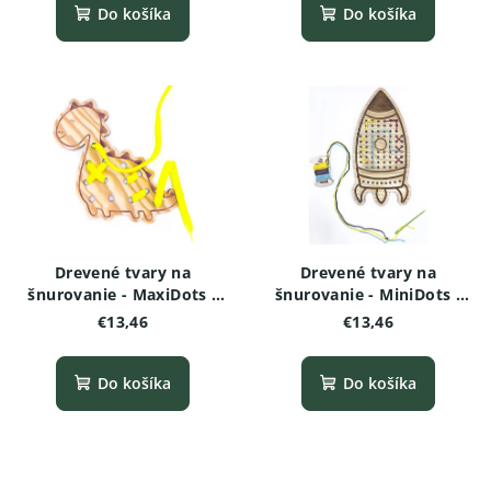
Do košíka
Do košíka
Drevené tvary na
Drevené tvary na
šnurovanie - MaxiDots -
šnurovanie - MiniDots -
Dinosaurus
Raketa
€13,46
€13,46
Do košíka
Do košíka