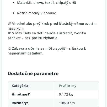
Materiál: drevo, textil, chlpatý drôt
Rôzne motívy v ponuke
🌈 Vhodné ako prvý krok pred klasickým šnurovacím
nácvikom.
🧡 S MaxiDots sa deti naučia sústrediť, tvoriť a
zabávať – bez pocitu zlyhania.
🎨 Zábava a učenie sa môžu spojiť – s láskou k
najmenším detailom.
Dodatočné parametre
Kategória
:
Prvé kroky
Hmotnosť
:
0.172 kg
Rozmery
:
10x20 cm