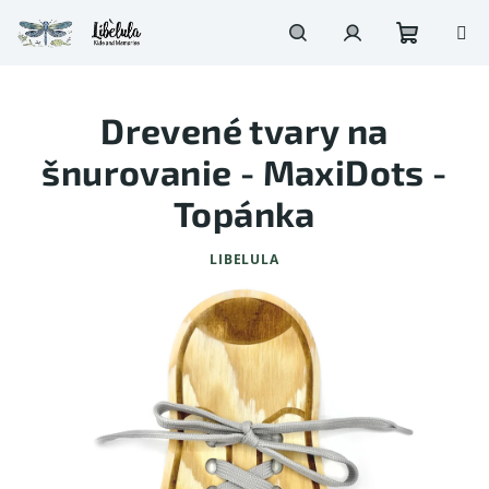
Prejsť
na
obsah
Nákupn
Hľadať
Prihlásenie
Drevené tvary na
košík
šnurovanie - MaxiDots -
Topánka
LIBELULA