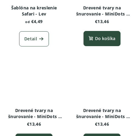
Šablóna na kreslenie
Drevené tvary na
Safari - Lev
šnurovanie - MiniDots -
Lev
€4,49
€13,46
od
Do košíka
Detail
Drevené tvary na
Drevené tvary na
šnurovanie - MiniDots -
šnurovanie - MiniDots -
Prasiatko
Alpaca
€13,46
€13,46