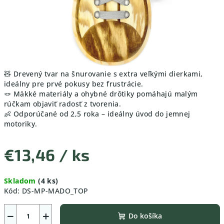
🧸 Drevený tvar na šnurovanie s extra veľkými dierkami,
ideálny pre prvé pokusy bez frustrácie.
🪢 Mäkké materiály a ohybné drôtiky pomáhajú malým
rúčkam objaviť radosť z tvorenia.
👶 Odporúčané od 2,5 roka – ideálny úvod do jemnej
motoriky.
€13,46
/ ks
Jednotková
Skladom
(4 ks)
cena:
Kód:
DS-MP-MADO_TOP
−
+
Do košíka