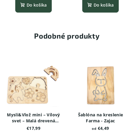
Do košíka
Do košíka
Podobné produkty
Mysli&Vlož mini – Vílový
Šablóna na kreslenie
svet – Malá drevená
Farma - Zajac
vkladačka
€17,99
€4,49
od