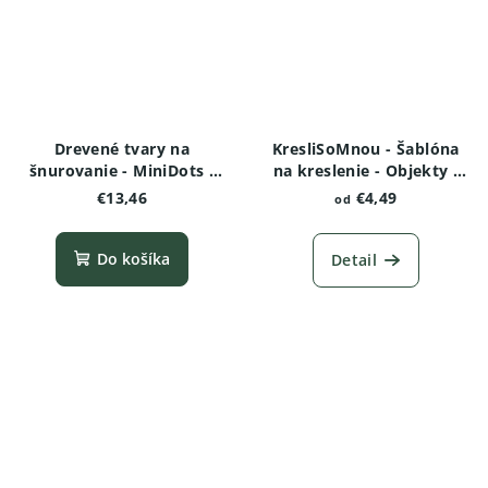
Drevené tvary na
KresliSoMnou - Šablóna
šnurovanie - MiniDots -
na kreslenie - Objekty -
Mačiatko
Domček
€13,46
€4,49
od
Do košíka
Detail