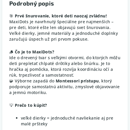
Podrobný popis
🎯
Prvé šnurovanie, ktoré deti naozaj zvládnu!
MaxiDots je navrhnutý špeciálne pre najmenších –
pre deti, ktoré ešte len objavujú svet šnurovania.
Veľké dierky, jemné materiály a jednoduché doplnky
zaručujú úspech už pri prvom pokuse.
🪵
Čo je to MaxiDots?
Ide o drevený tvar s veľkými otvormi, do ktorých môžu
deti prepletať chlpaté drôtiky alebo šnúrku. Je to
hračka aj pomôcka, ktorá rozvíja koordináciu očí a
rúk, trpezlivosť a samostatnosť.
🧩 Výborne zapadá do
Montessori prístupu
, ktorý
podporuje samostatnú aktivitu, zmyslové objavovanie
a jemnú motoriku.
💡
Prečo to kúpiť?
veľké dierky = jednoduché navliekanie aj pre
malé pršteky