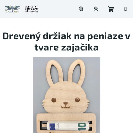
Prejsť
na
obsah
Nákupn
Hľadať
Prihlásenie
Drevený držiak na peniaze v
košík
tvare zajačika