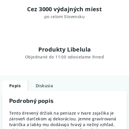
Cez 3000 výdajných miest
po celom Slovensku
Produkty Libelula
Objednané do 11:00 odosielame ihneď
Popis
Diskusia
Podrobný popis
Tento
drevený
držiak
na
peniaze
v
tvare
zajačika
je
zároveň
darčekom
aj
dekoráciou.
Jemne
gravírovaná
tvárička
a
labky
mu
dodávajú
hravý
a
nežný
vzhľad,