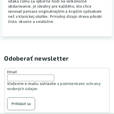
vďaka
čomu
sa
výborne
hodí
na
veľkonočné
obdarovanie.
Je
ideálny
pre
každého,
kto
chce
venovať
peniaze
originálnejším
a
krajším
spôsobom
než
v
klasickej
obálke.
Prírodný
dizajn
dreva
pôsobí
čisto,
vkusne
a
sviatočne.
Odoberať newsletter
Email
Vložením e-mailu súhlasíte s
podmienkami ochrany
osobných údajov
Prihlásiť sa