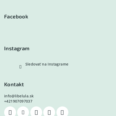
Z
á
p
Facebook
ä
t
i
e
Instagram
Sledovať na Instagrame
Kontakt
info
@
libelula.sk
+421907097037