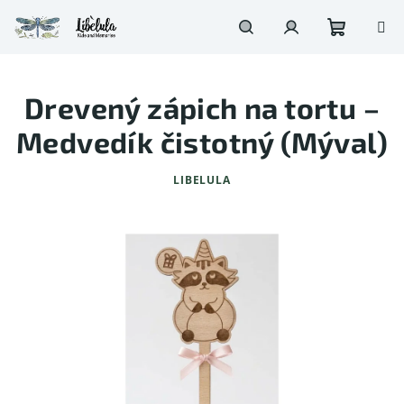
Prejsť
na
obsah
Nákupn
Hľadať
Prihlásenie
Drevený zápich na tortu –
košík
Medvedík čistotný (Mýval)
LIBELULA