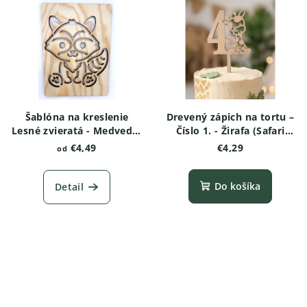
Šablóna na kreslenie
Drevený zápich na tortu –
Lesné zvieratá - Medvedík
Číslo 1. - Žirafa (Safari
čistotný
edícia)
€4,49
€4,29
od
Do košíka
Detail