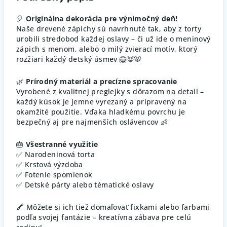
🎈
Originálna dekorácia pre výnimočný deň!
Naše drevené zápichy sú navrhnuté tak, aby z torty
urobili stredobod každej oslavy – či už ide o meninový
zápich s menom, alebo o milý zvierací motív, ktorý
rozžiari každý detský úsmev 🦁🦊🐯
🌿
Prírodný materiál a precízne spracovanie
Vyrobené z kvalitnej preglejky s dôrazom na detail –
každý kúsok je jemne vyrezaný a pripravený na
okamžité použitie. Vďaka hladkému povrchu je
bezpečný aj pre najmenších oslávencov 👶
🎂
Všestranné využitie
✅ Narodeninová torta
✅ Krstová výzdoba
✅ Fotenie spomienok
✅ Detské párty alebo tématické oslavy
🖍️ Môžete si ich tiež domaľovať fixkami alebo farbami
podľa svojej fantázie – kreatívna zábava pre celú