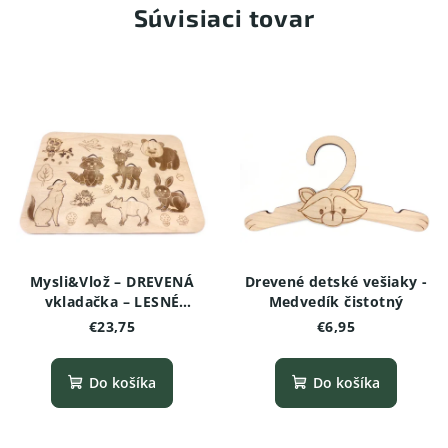
Súvisiaci tovar
Mysli&Vlož – DREVENÁ
Drevené detské vešiaky -
vkladačka – LESNÉ
Medvedík čistotný
ZVIERATKÁ
€23,75
€6,95
Do košíka
Do košíka