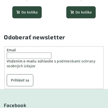
Do košíka
Do košíka
Odoberať newsletter
Email
Vložením e-mailu súhlasíte s
podmienkami ochrany
osobných údajov
Prihlásiť sa
Z
á
p
Facebook