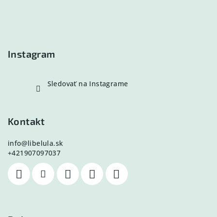
ä
t
i
e
Instagram
Sledovať na Instagrame
Kontakt
info
@
libelula.sk
+421907097037