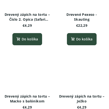
Drevený zápich na tortu –
Drevené Pexeso -
Číslo 2. Opica (Safari
Skauting
edícia)
€4,29
€22,29
Do košíka
Do košíka
Drevený zápich na tortu –
Drevený zápich na tortu –
Macko s balónikom
Ježko
€4,29
€4,29