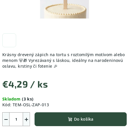
Krásny drevený zápich na tortu s roztomilým motívom alebo
menom 🐻🎁 Vyrezávaný s láskou, ideálny na narodeninovú
oslavu, krstiny či fotenie 🎉
€4,29
/ ks
Jednotková
Skladom
(3 ks)
cena:
Kód:
TEM-OSL-ZAP-013
−
+
Do košíka