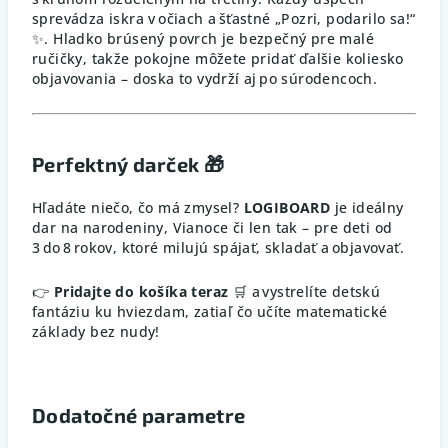
sprevádza iskra v očiach a šťastné „Pozri, podarilo sa!“
✨. Hladko brúsený povrch je bezpečný pre malé
ručičky, takže pokojne môžete pridať ďalšie koliesko
objavovania – doska to vydrží aj po súrodencoch.
Perfektný darček 🎁
Hľadáte niečo, čo má zmysel?
LOGIBOARD
je ideálny
dar na narodeniny, Vianoce či len tak – pre deti od
3 do 8 rokov, ktoré milujú spájať, skladať a objavovať.
👉
Pridajte do košíka teraz
🛒 a vystrelíte detskú
fantáziu ku hviezdam, zatiaľ čo učíte matematické
základy bez nudy!
Dodatočné parametre