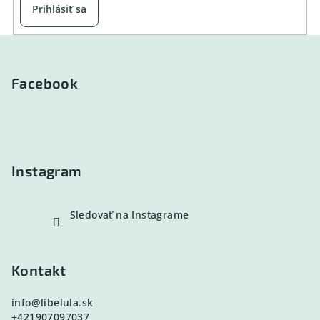
Prihlásiť sa
Z
á
p
Facebook
ä
t
i
e
Instagram
Sledovať na Instagrame
Kontakt
info
@
libelula.sk
+421907097037