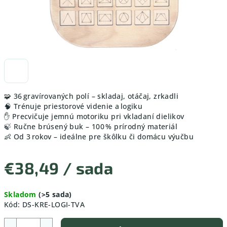
🧩 36 gravírovaných polí – skladaj, otáčaj, zrkadli
🧠 Trénuje priestorové videnie a logiku
✋ Precvičuje jemnú motoriku pri vkladaní dielikov
🍃 Ručne brúsený buk – 100 % prírodný materiál
👶 Od 3 rokov – ideálne pre škôlku či domácu výučbu
€38,49
/ sada
Jednotková
Skladom
(>5 sada)
cena:
Kód:
DS-KRE-LOGI-TVA