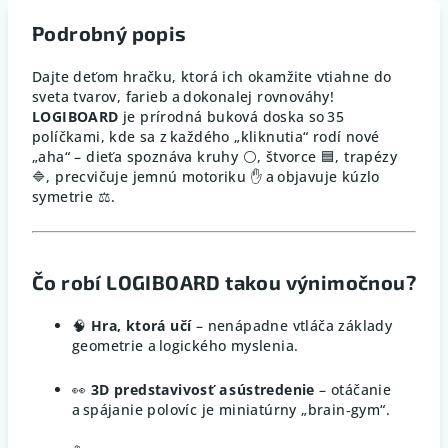
Podrobný popis
Dajte deťom hračku, ktorá ich okamžite vtiahne do
sveta tvarov, farieb a dokonalej rovnováhy!
LOGIBOARD
je prírodná buková doska so 35
políčkami, kde sa z každého „kliknutia“ rodí nové
„aha“ – dieťa spoznáva kruhy ⚪, štvorce 🟦, trapézy
🔷, precvičuje jemnú motoriku ✋ a objavuje kúzlo
symetrie ⚖️.
Čo robí LOGIBOARD takou výnimočnou?
🧠
Hra, ktorá učí
– nenápadne vtláča základy
geometrie a logického myslenia.
👀
3D predstavivosť a sústredenie
– otáčanie
a spájanie polovíc je miniatúrny „brain‑gym“.