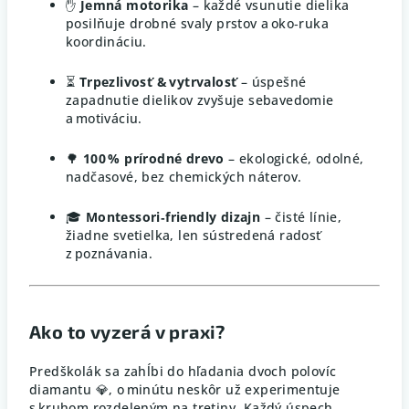
✋
Jemná motorika
– každé vsunutie dielika
posilňuje drobné svaly prstov a oko‑ruka
koordináciu.
⏳
Trpezlivosť & vytrvalosť
– úspešné
zapadnutie dielikov zvyšuje sebavedomie
a motiváciu.
🌳
100 % prírodné drevo
– ekologické, odolné,
nadčasové, bez chemických náterov.
🎓
Montessori‑friendly dizajn
– čisté línie,
žiadne svetielka, len sústredená radosť
z poznávania.
Ako to vyzerá v praxi?
Predškolák sa zahĺbi do hľadania dvoch polovíc
diamantu 💎, o minútu neskôr už experimentuje
s kruhom rozdeleným na tretiny. Každý úspech