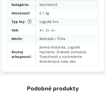
Kategória
:
Mysli&Vlož
Hmotnosť
:
0.1 kg
?
Typ hry
:
Logická hra
Vek
:
4+, 5+, 6+
Motív
:
Abeceda / Čísla
Jemná motorika, Logické
Rozvoj
myslenie, Zrakové vnímanie,
schopností
:
Trpezlivosť a sústredenie,
Koordinácia ruka–oko
Podobné produkty