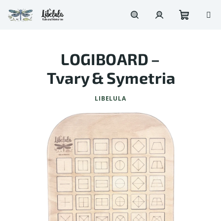
Prejsť
na
obsah
Nákupn
Hľadať
Prihlásenie
LOGIBOARD –
košík
Tvary & Symetria
LIBELULA