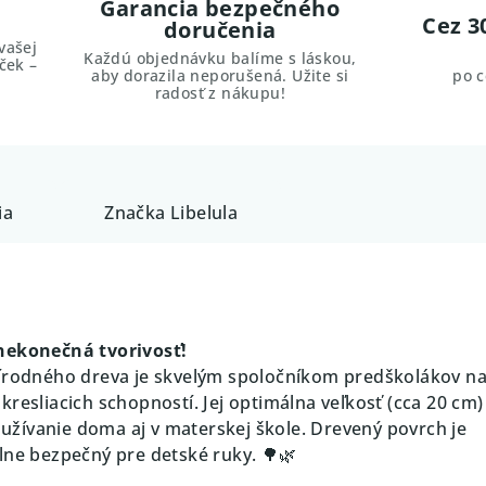
Garancia bezpečného
Cez 3
doručenia
vašej
Každú objednávku balíme s láskou,
ček –
aby dorazila neporušená. Užite si
po 
radosť z nákupu!
ia
Značka
Libelula
 nekonečná tvorivosť!
rírodného dreva je skvelým spoločníkom predškolákov n
resliacich schopností. Jej optimálna veľkosť (cca 20 cm)
žívanie doma aj v materskej škole. Drevený povrch je
lne bezpečný pre detské ruky. 🌳🌿