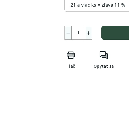
21 a viac ks = zľava 11 %
−
+
Tlač
Opýtať sa