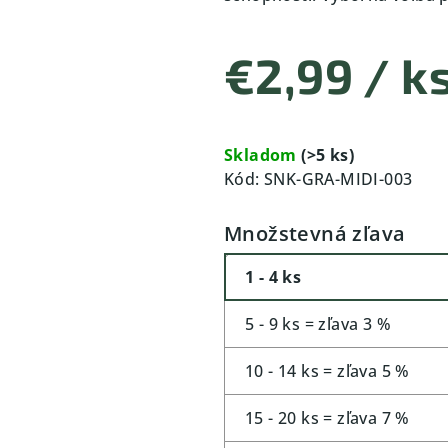
€2,99
/ k
Jednotková
cena:
Skladom
(>5 ks)
Kód:
SNK-GRA-MIDI-003
Množstevná zľava
1 - 4 ks
5 - 9 ks = zľava 3 %
10 - 14 ks = zľava 5 %
15 - 20 ks = zľava 7 %