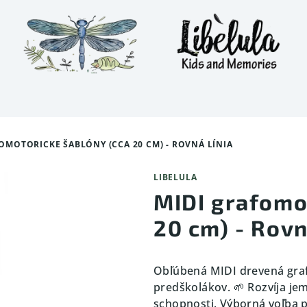
OMOTORICKE ŠABLÓNY (CCA 20 CM) - ROVNÁ LÍNIA
LIBELULA
MIDI grafomo
20 cm) - Rovn
Obľúbená MIDI drevená graf
predškolákov. 🌱 Rozvíja je
schopnosti. Výborná voľba p