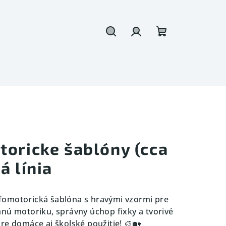
Hľadať
Prihlásenie
Nákupný
košík
toricke šablóny (cca
á línia
omotorická šablóna s hravými vzormi pre
mnú motoriku, správny úchop fixky a tvorivé
re domáce aj školské použitie! 🎨🏡