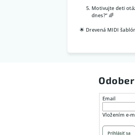
Motivujte deti ot
dnes?“ 🌈
🌟 Drevená MIDI šablón
Odober
Email
Vložením e-ma
Prihlásiť sa