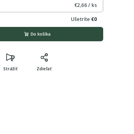
€2,66
/ ks
Ušetríte
€0
Do košíka
Strážiť
Zdieľať