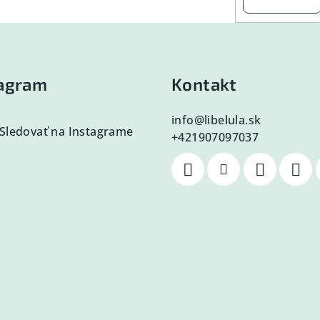
tagram
Kontakt
info
@
libelula.sk
Sledovať na Instagrame
+421907097037