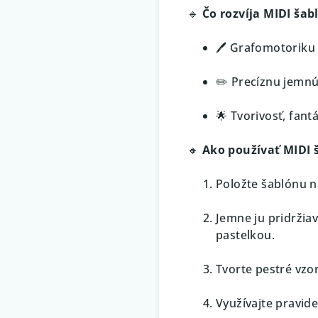
🔹
Čo rozvíja MIDI šab
🖊️ Grafomotoriku
✏️ Precíznu jemnú
🌟 Tvorivosť, fant
🔸
Ako používať MIDI 
Položte šablónu n
Jemne ju pridržia
pastelkou.
Tvorte pestré vzo
Využívajte pravide