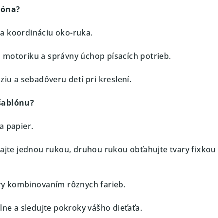
lóna?
 a koordináciu oko-ruka.
 motoriku a správny úchop písacích potrieb.
áziu a sebadôveru detí pri kreslení.
šablónu?
a papier.
vajte jednou rukou, druhou rukou obťahujte tvary fixkou 
ry kombinovaním rôznych farieb.
lne a sledujte pokroky vášho dieťaťa.