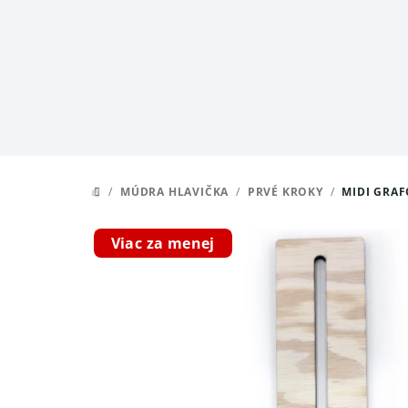
Prejsť
na
obsah
/
MÚDRA HLAVIČKA
/
PRVÉ KROKY
/
MIDI GRAF
DOMOV
Viac za menej