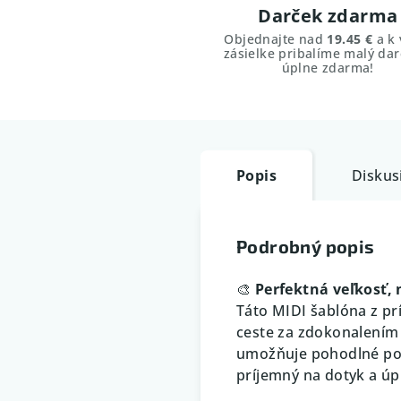
Darček zdarma
Objednajte nad
19.45 €
a k 
zásielke pribalíme malý dar
úplne zdarma!
Popis
Diskus
Podrobný popis
🎨
Perfektná veľkosť,
Táto MIDI šablóna z p
ceste za zdokonalením k
umožňuje pohodlné pou
príjemný na dotyk a úp