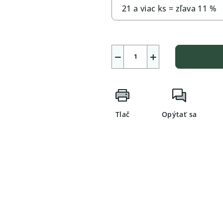
21 a viac ks = zľava 11 %
−
+
Tlač
Opýtať sa