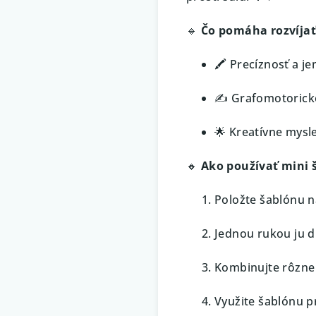
🔹
Čo pomáha rozvíjať
🖍️ Precíznosť a 
✍️ Grafomotorické
🌟 Kreatívne mysle
🔸
Ako používať mini 
Položte šablónu n
Jednou rukou ju d
Kombinujte rôzne 
Využite šablónu pr