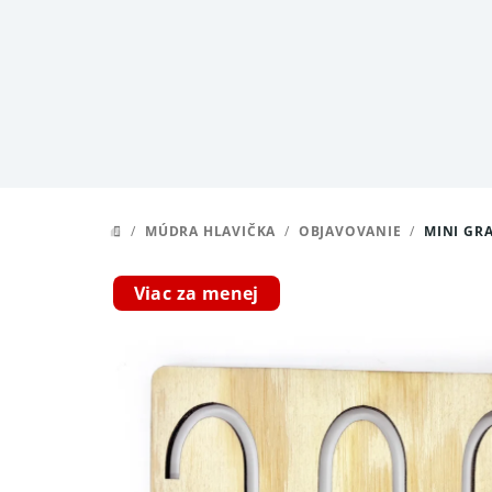
Prejsť
na
obsah
/
MÚDRA HLAVIČKA
/
OBJAVOVANIE
/
MINI GR
DOMOV
Viac za menej