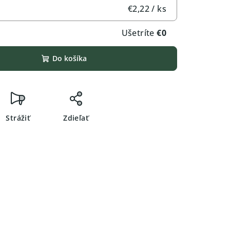
€2,22
/ ks
Ušetríte
€0
Do košíka
Strážiť
Zdieľať