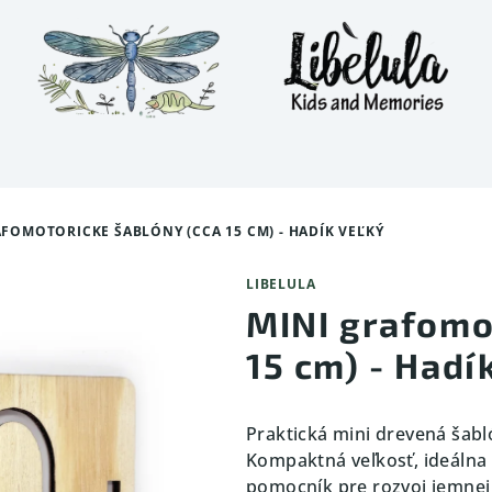
AFOMOTORICKE ŠABLÓNY (CCA 15 CM) - HADÍK VEĽKÝ
LIBELULA
MINI grafomo
15 cm) - Hadí
Praktická mini drevená šabl
Kompaktná veľkosť, ideálna n
pomocník pre rozvoj jemnej 