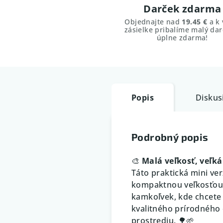
Darček zdarma
Objednajte nad
19.45 €
a k 
zásielke pribalíme malý dar
úplne zdarma!
Popis
Diskus
Podrobný popis
🎨
Malá veľkosť, veľká 
Táto praktická mini ve
kompaktnou veľkosťou a 
kamkoľvek, kde chcete 
kvalitného prírodného 
prostrediu. 🌳🌱