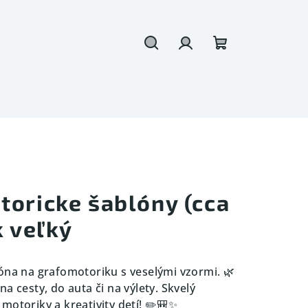
Hľadať
Prihlásenie
Nákupný
košík
toricke šablóny (cca
k veľký
óna na grafomotoriku s veselými vzormi. 🌿
a cesty, do auta či na výlety. Skvelý
motoriky a kreativity detí! ✏️🎒✨