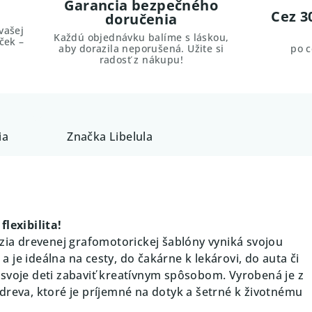
Garancia bezpečného
Cez 3
doručenia
vašej
Každú objednávku balíme s láskou,
ček –
aby dorazila neporušená. Užite si
po 
radosť z nákupu!
ia
Značka
Libelula
flexibilita!
rzia drevenej grafomotorickej šablóny vyniká svojou
je ideálna na cesty, do čakárne k lekárovi, do auta či
svoje deti zabaviť kreatívnym spôsobom. Vyrobená je z
dreva, ktoré je príjemné na dotyk a šetrné k životnému