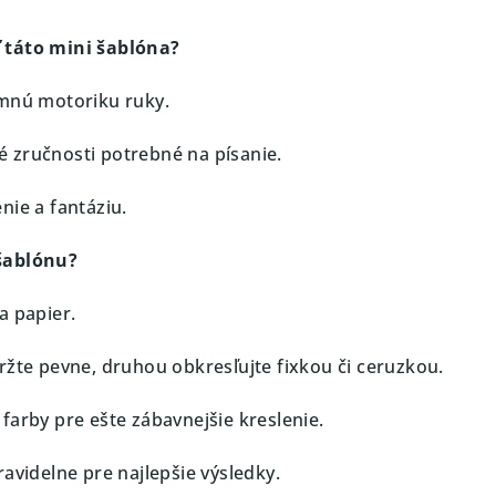
 táto mini šablóna?
jemnú motoriku ruky.
 zručnosti potrebné na písanie.
nie a fantáziu.
šablónu?
a papier.
ržte pevne, druhou obkresľujte fixkou či ceruzkou.
farby pre ešte zábavnejšie kreslenie.
avidelne pre najlepšie výsledky.