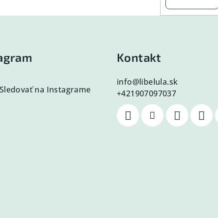
tagram
Kontakt
info
@
libelula.sk
Sledovať na Instagrame
+421907097037