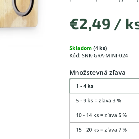
€2,49
/ k
Jednotková
cena:
Skladom
(4 ks)
Kód:
SNK-GRA-MINI-024
Množstevná zľava
1 - 4 ks
5 - 9 ks = zľava 3 %
10 - 14 ks = zľava 5 %
15 - 20 ks = zľava 7 %