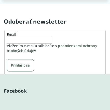
Odoberať newsletter
Email
Vložením e-mailu súhlasíte s
podmienkami ochrany
osobných údajov
Prihlásiť sa
Z
á
p
Facebook
ä
t