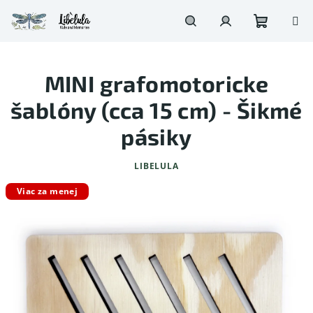
Prejsť
na
obsah
Nákupn
Hľadať
Prihlásenie
MINI grafomotoricke
košík
šablóny (cca 15 cm) - Šikmé
pásiky
LIBELULA
Viac za menej