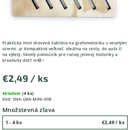
Praktická mini drevená šablóna na grafomotoriku s veselými
vzormi. 🌿 Kompaktná veľkosť, ideálna na cesty, do auta či
na výlety. Skvelý pomocník pre rozvoj jemnej motoriky a
kreativity detí! ✏️🎒✨
€2,49
/ ks
Jednotková
Skladom
(4 ks)
cena:
Kód:
SNK-GRA-MINI-008
Množstevná zľava
1 - 4 ks
€2,49
/ ks