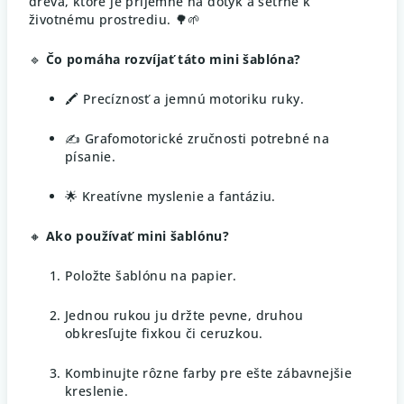
dreva, ktoré je príjemné na dotyk a šetrné k
životnému prostrediu. 🌳🌱
🔹
Čo pomáha rozvíjať táto mini šablóna?
🖍️ Precíznosť a jemnú motoriku ruky.
✍️ Grafomotorické zručnosti potrebné na
písanie.
🌟 Kreatívne myslenie a fantáziu.
🔸
Ako používať mini šablónu?
Položte šablónu na papier.
Jednou rukou ju držte pevne, druhou
obkresľujte fixkou či ceruzkou.
Kombinujte rôzne farby pre ešte zábavnejšie
kreslenie.