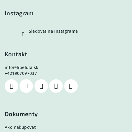
i
e
Instagram
Sledovať na Instagrame
Kontakt
info
@
libelula.sk
+421907097037
Dokumenty
Ako nakupovať