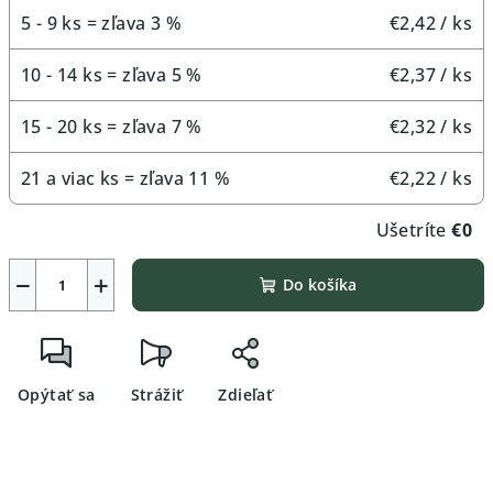
5 - 9 ks = zľava 3 %
€2,42
/ ks
10 - 14 ks = zľava 5 %
€2,37
/ ks
15 - 20 ks = zľava 7 %
€2,32
/ ks
21 a viac ks = zľava 11 %
€2,22
/ ks
Ušetríte
€0
−
+
Do košíka
Opýtať sa
Strážiť
Zdieľať