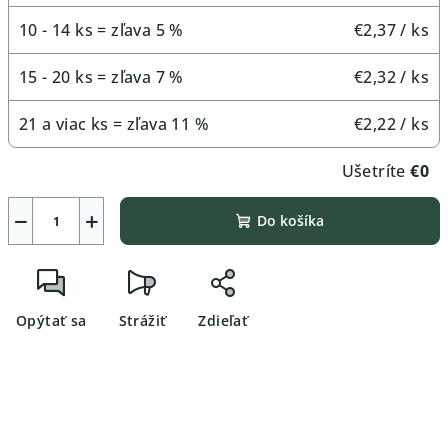
10 - 14 ks = zľava 5 %
€2,37
/ ks
15 - 20 ks = zľava 7 %
€2,32
/ ks
21 a viac ks = zľava 11 %
€2,22
/ ks
Ušetríte
€0
−
+
Do košíka
Opýtať sa
Strážiť
Zdieľať