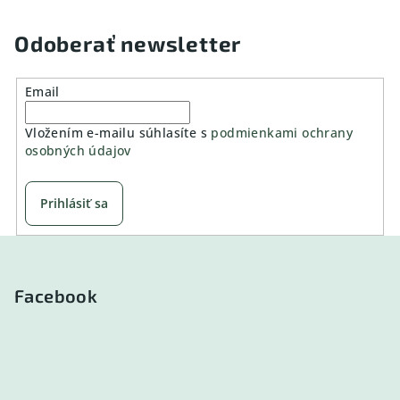
Odoberať newsletter
Email
Vložením e-mailu súhlasíte s
podmienkami ochrany
osobných údajov
Prihlásiť sa
Z
á
p
Facebook
ä
t
i
e