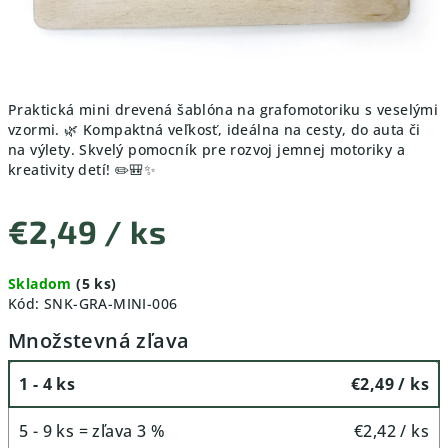
Praktická mini drevená šablóna na grafomotoriku s veselými
vzormi. 🌿 Kompaktná veľkosť, ideálna na cesty, do auta či
na výlety. Skvelý pomocník pre rozvoj jemnej motoriky a
kreativity detí! ✏️🎒✨
€2,49
/ ks
Jednotková
Skladom
(5 ks)
cena:
Kód:
SNK-GRA-MINI-006
Množstevná zľava
1 - 4 ks
€2,49
/ ks
5 - 9 ks = zľava 3 %
€2,42
/ ks