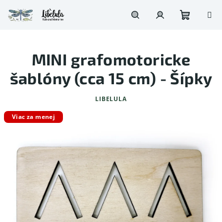
Prejsť
na
obsah
Nákupn
Hľadať
Prihlásenie
MINI grafomotoricke
košík
šablóny (cca 15 cm) - Šípky
LIBELULA
Viac za menej