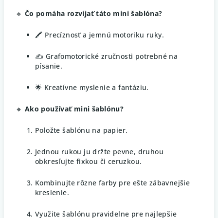
🔹
Čo pomáha rozvíjať táto mini šablóna?
🖍️ Precíznosť a jemnú motoriku ruky.
✍️ Grafomotorické zručnosti potrebné na
písanie.
🌟 Kreatívne myslenie a fantáziu.
🔸
Ako používať mini šablónu?
Položte šablónu na papier.
Jednou rukou ju držte pevne, druhou
obkresľujte fixkou či ceruzkou.
Kombinujte rôzne farby pre ešte zábavnejšie
kreslenie.
Využite šablónu pravidelne pre najlepšie