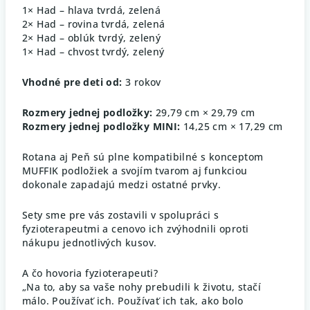
1× Had – hlava tvrdá, zelená
2× Had – rovina tvrdá, zelená
2× Had – oblúk tvrdý, zelený
1× Had – chvost tvrdý, zelený
Vhodné pre deti od:
3 rokov
Rozmery jednej podložky:
29,79 cm × 29,79 cm
Rozmery jednej podložky MINI:
14,25 cm × 17,29 cm
Rotana aj Peň sú plne kompatibilné s konceptom
MUFFIK podložiek a svojím tvarom aj funkciou
dokonale zapadajú medzi ostatné prvky.
Sety sme pre vás zostavili v spolupráci s
fyzioterapeutmi a cenovo ich zvýhodnili oproti
nákupu jednotlivých kusov.
A čo hovoria fyzioterapeuti?
„Na to, aby sa vaše nohy prebudili k životu, stačí
málo. Používať ich. Používať ich tak, ako bolo