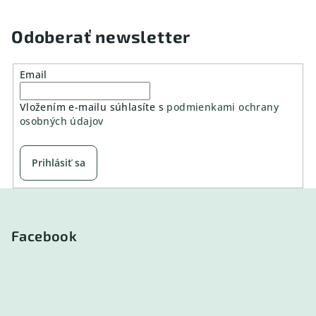
Odoberať newsletter
Email
Vložením e-mailu súhlasíte s
podmienkami ochrany
osobných údajov
Prihlásiť sa
Z
á
p
Facebook
ä
t
i
e