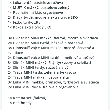
1× Lúka tvrdá, pastelovo ružová
1× MUFFIK mäkký, pastelovo zelený
1× Pobrežie mäkké, orgovánové
2× Klády tvrdé, modré a extra tvrdé EKO
1× Ježko tvrdý, žltý
1× Kokos extra tvrdý EKO
3× Hviezdica MINI mäkká, fialová, modrá a svietiaca
2× Hviezdica MINI tvrdá, béžová a oranžová
3× Dinosauří vajce MINI mäkké, modré, červené a
svietiace
2× Dinosauří vajce MINI tvrdé, limetkové a béžové
3× Slimák MINI mäkký, žltý, tyrkysový a svietiaci
2× Slimák MINI tvrdý, ružový a sivý
2× Tráva MINI tvrdá, zelená a tyrkysová
2× Tráva MINI mäkká, ružová a žltá
3× Lúka MINI mäkká, oranžová, tyrkysová a svietiaca
2× Lúka MINI tvrdá, fialová a orgovánová
1× Rotana set (fialová)
1× Peň hnedý