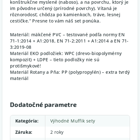
konštrukčne myslené (naboso), a na povrchu, ktorý je
im pôvodne určený (prírodné povrchy). Vítaná je
rôznorodosť, chôdza po kamienkoch, tráve, lesnej
cestičke.” Presne to vám náš set ponúka.
Materiál: mäkčené PVC – testované podľa normy EN
71-1:2014 + A1:2018, EN 71-2:2011 + A1:2014 a EN 71-
3:2019-08
Materiál EKO podložiek: WPC (drevo-biopolymérny
kompozit) + LDPE – tieto podložky nie sú
protišmykové!
Materiál Rotany a Pňa: PP (polypropylén) – extra tvrdý
materiál
Dodatočné parametre
Kategória
:
Výhodné Muffik sety
Záruka
:
2 roky