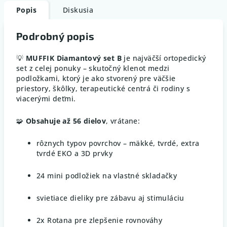
Popis
Diskusia
Podrobný popis
💡
MUFFIK Diamantový set B
je najväčší ortopedický
set z celej ponuky – skutočný klenot medzi
podložkami, ktorý je ako stvorený pre väčšie
priestory, škôlky, terapeutické centrá či rodiny s
viacerými deťmi.
🧩
Obsahuje až 56 dielov
, vrátane:
rôznych typov povrchov – mäkké, tvrdé, extra
tvrdé EKO a 3D prvky
24 mini podložiek na vlastné skladačky
svietiace dieliky pre zábavu aj stimuláciu
2x Rotana pre zlepšenie rovnováhy