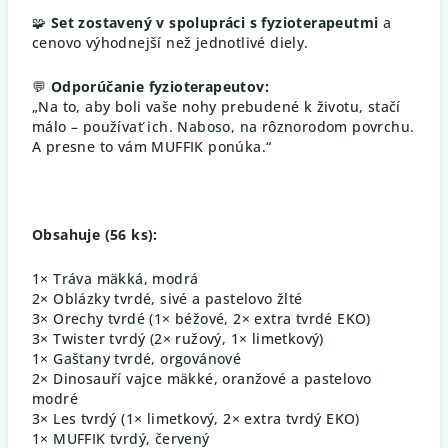
🧩
Set zostavený v spolupráci s fyzioterapeutmi
a
cenovo výhodnejší než jednotlivé diely.
💬
Odporúčanie fyzioterapeutov:
„Na to, aby boli vaše nohy prebudené k životu, stačí
málo – používať ich. Naboso, na rôznorodom povrchu.
A presne to vám MUFFIK ponúka.“
Obsahuje (56 ks):
1× Tráva mäkká, modrá
2× Oblázky tvrdé, sivé a pastelovo žlté
3× Orechy tvrdé (1× béžové, 2× extra tvrdé EKO)
3× Twister tvrdý (2× ružový, 1× limetkový)
1× Gaštany tvrdé, orgovánové
2× Dinosauří vajce mäkké, oranžové a pastelovo
modré
3× Les tvrdý (1× limetkový, 2× extra tvrdý EKO)
1× MUFFIK tvrdý, červený