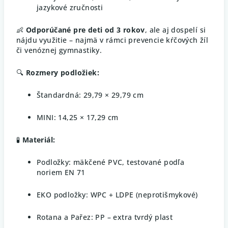
jazykové zručnosti
👶
Odporúčané pre deti od 3 rokov
, ale aj dospelí si
nájdu využitie – najmä v rámci prevencie kŕčových žíl
či venóznej gymnastiky.
🔍
Rozmery podložiek:
Štandardná: 29,79 × 29,79 cm
MINI: 14,25 × 17,29 cm
🧪
Materiál:
Podložky: mäkčené PVC, testované podľa
noriem EN 71
EKO podložky: WPC + LDPE (neprotišmykové)
Rotana a Pařez: PP – extra tvrdý plast