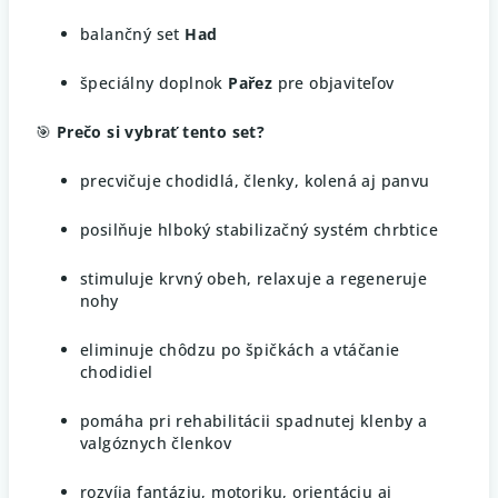
balančný set
Had
špeciálny doplnok
Pařez
pre objaviteľov
🎯
Prečo si vybrať tento set?
precvičuje chodidlá, členky, kolená aj panvu
posilňuje hlboký stabilizačný systém chrbtice
stimuluje krvný obeh, relaxuje a regeneruje
nohy
eliminuje chôdzu po špičkách a vtáčanie
chodidiel
pomáha pri rehabilitácii spadnutej klenby a
valgóznych členkov
rozvíja fantáziu, motoriku, orientáciu aj