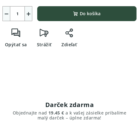
−
+
Do košíka
Opýtať sa
Strážiť
Zdieľať
Darček zdarma
Objednajte nad
19.45 €
a k vašej zásielke pribalíme
malý darček – úplne zdarma!