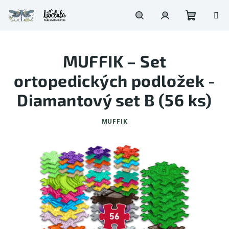
Prejsť
na
obsah
Nákupn
Hľadať
Prihlásenie
MUFFIK – Set
košík
ortopedických podložek -
Diamantový set B (56 ks)
MUFFIK