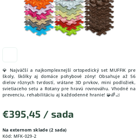
💎 Najväčší a najkomplexnejší ortopedický set MUFFIK pre
školy, škôlky aj domáce pohybové zóny! Obsahuje až 56
dielov rôznych tvrdostí, vrátane 3D prvkov, mini podložiek,
svietiaceho setu a Rotany pre hravú rovnováhu. Vhodné na
prevenciu, rehabilitáciu aj každodenné hranie! 🧩🌈🦶
€395,45
/ sada
Jednotková
Na externom sklade
(2 sada)
cena:
Kód:
MFK-029-2