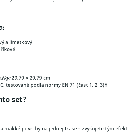
a:
vý a limetkový
eříkové
ožky:
29,79 × 29,79 cm
 testované podľa normy EN 71 (časť 1, 2, 3)ň
nto set?
 a mäkké povrchy na jednej trase – zvyšujete tým efekt