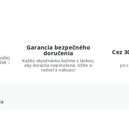
Garancia bezpečného
Cez 3
doručenia
vašej
Každú objednávku balíme s láskou,
ček –
aby dorazila neporušená. Užite si
po 
radosť z nákupu!
ia