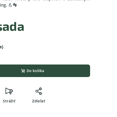
ing. 💪👣
sada
a)
Do košíka
Strážiť
Zdieľať