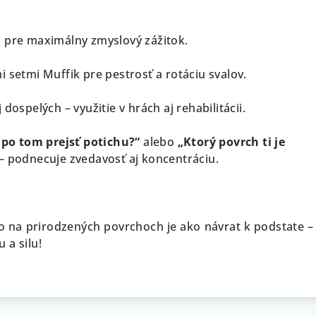
 pre maximálny zmyslový zážitok.
 setmi Muffik pre pestrosť a rotáciu svalov.
dospelých – využitie v hrách aj rehabilitácii.
 po tom prejsť potichu?“
alebo
„Ktorý povrch ti je
– podnecuje zvedavosť aj koncentráciu.
o na prirodzených povrchoch je ako návrat k podstate –
 a silu!