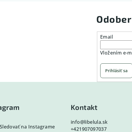
Odober
Email
Vložením e-ma
Prihlásiť sa
tagram
Kontakt
info
@
libelula.sk
Sledovať na Instagrame
+421907097037