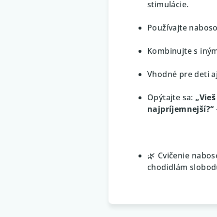
stimulácie.
Používajte naboso
Kombinujte s inými
Vhodné pre deti aj 
Opýtajte sa:
„Vieš
najpríjemnejší?“
🌿 Cvičenie nabos
chodidlám slobodu