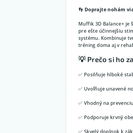
👣
Doprajte nohám via
Muffik 3D Balance+ je 
pre ešte účinnejšiu sti
systému. Kombinuje tvr
tréning doma aj v rehabi
💡 Prečo si ho z
✅ Posilňuje hlboké stab
✅ Uvoľňuje unavené no
✅ Vhodný na prevenciu
✅ Podporuje krvný obe
✅ Skvelý doplnok k zák