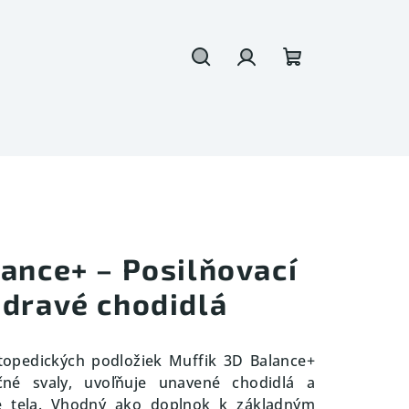
Hľadať
Prihlásenie
Nákupný
košík
ance+ – Posilňovací
zdravé chodidlá
topedických podložiek Muffik 3D Balance+
ačné svaly, uvoľňuje unavené chodidlá a
e tela. Vhodný ako doplnok k základným