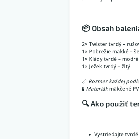
📦 Obsah baleni
2× Twister tvrdý – ružo
1× Pobrežie mäkké – š
1× Klády tvrdé – modré
1× Ježek tvrdý – žltý
📏
Rozmer každej podl
🧪
Materiál:
mäkčené PVC,
🔍 Ako použiť te
Vystriedajte tvrdé