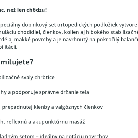
c, než len chôdzu!
špeciálny doplnkový set ortopedických podložiek vytvor
muláciu chodidiel, členkov, kolien aj hlbokého stabilizač
dé aj mäkké povrchy a je navrhnutý na pokročilý balanč
litácii.
amilujete?
ilizačné svaly chrbtice
hy a podporuje správne držanie tela
 prepadnutej klenby a valgóznych členkov
h, reflexnú a akupunktúrnu masáž
ladným setom – ideálny na rotáciu povrchov