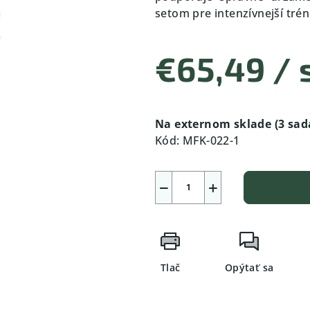
setom pre intenzívnejší trén
€65,49
/ 
Jednotková
cena:
Na externom sklade
(3 sad
Kód:
MFK-022-1
−
+
Tlač
Opýtať sa