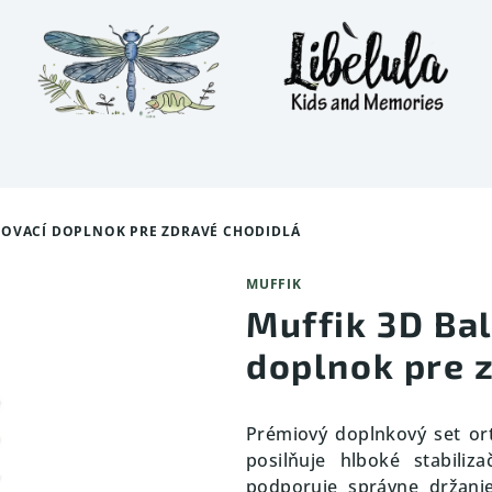
ŇOVACÍ DOPLNOK PRE ZDRAVÉ CHODIDLÁ
MUFFIK
Muffik 3D Bal
doplnok pre 
Prémiový doplnkový set or
posilňuje hlboké stabiliz
podporuje správne držani