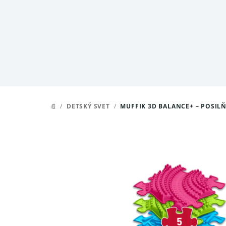
Prejsť
na
obsah
/
DETSKÝ SVET
/
MUFFIK 3D BALANCE+ – POSIL
DOMOV