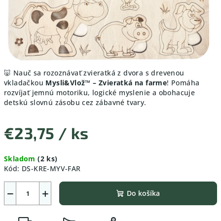
🐷 Nauč sa rozoznávať zvieratká z dvora s drevenou
vkladačkou
Mysli&Vlož™ – Zvieratká na farme
! Pomáha
rozvíjať jemnú motoriku, logické myslenie a obohacuje
detskú slovnú zásobu cez zábavné tvary.
€23,75
/ ks
Jednotková
Skladom
(2 ks)
cena:
Kód:
DS-KRE-MYV-FAR
−
+
Do košíka