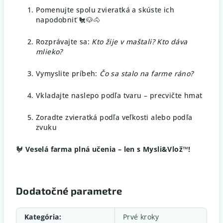
Pomenujte spolu zvieratká a skúste ich
napodobniť 🐔🐶🐴
Rozprávajte sa:
Kto žije v maštali? Kto dáva
mlieko?
Vymyslite príbeh:
Čo sa stalo na farme ráno?
Vkladajte naslepo podľa tvaru – precvičte hmat
Zoradte zvieratká podľa veľkosti alebo podľa
zvuku
🐓
Veselá farma plná učenia – len s Mysli&Vlož™!
Dodatočné parametre
Kategória
:
Prvé kroky