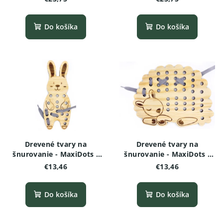
Do košíka
Do košíka
Drevené tvary na
Drevené tvary na
šnurovanie - MaxiDots -
šnurovanie - MaxiDots -
Zajačik
Baranček
€13,46
€13,46
Do košíka
Do košíka