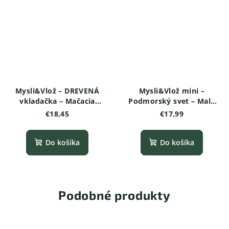
Mysli&Vlož – DREVENÁ
Mysli&Vlož mini –
vkladačka – Mačacia
Podmorský svet – Malá
skladačka
drevená vkladačka
€18,45
€17,99
Do košíka
Do košíka
Podobné produkty