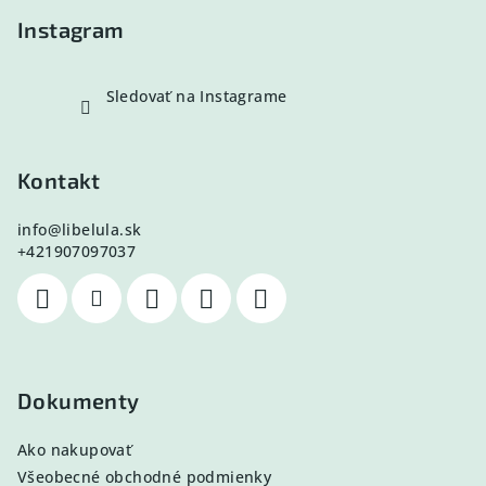
e
Instagram
Sledovať na Instagrame
Kontakt
info
@
libelula.sk
+421907097037
Dokumenty
Ako nakupovať
Všeobecné obchodné podmienky