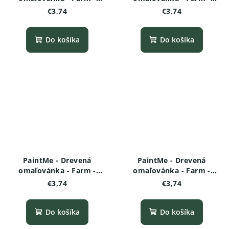
Kozliatko
Kohút
€3,74
€3,74
Do košíka
Do košíka
PaintMe - Drevená
PaintMe - Drevená
omaľovánka - Farm -
omaľovánka - Farm -
Sliepka
Sliepočka varianta 2
€3,74
€3,74
Do košíka
Do košíka