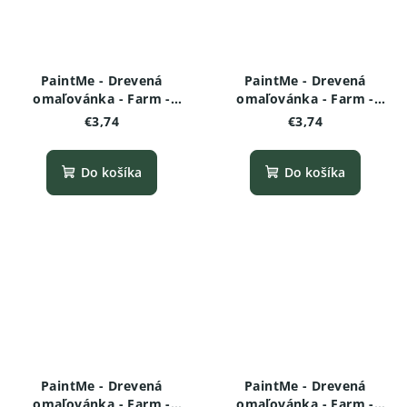
PaintMe - Drevená
PaintMe - Drevená
omaľovánka - Farm -
omaľovánka - Farm -
Mačička varianta 2
Mačička
€3,74
€3,74
Do košíka
Do košíka
PaintMe - Drevená
PaintMe - Drevená
omaľovánka - Farm -
omaľovánka - Farm -