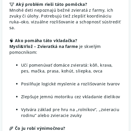
🐮
Aký problém rieši táto pomôcka?
Mnohé deti nepoznajú bežné zvieratá z farmy, ich
zvuky či úlohy. Potrebujú tiež zlepšiť koordináciu
ruka–oko, vizuálne rozlišovanie a schopnosť sústrediť
sa.
🧠
Ako pomáha táto vkladačka?
Mysli&Vlož – Zvieratká na farme
je skvelým
pomocníkom:
Učí pomenúvať domáce zvieratá: kôň, krava,
pes, mačka, prasa, kohút, sliepka, ovca
Posilňuje logické myslenie a rozlišovanie tvarov
Zlepšuje jemnú motoriku cez vkladanie dielikov
Vytvára základ pre hru na „rolníkov“, „zvieraciu
rodinu“ alebo zvieracie zvuky
🌾
Čo ju robí výnimočnou?