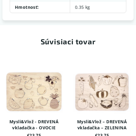
Hmotnosť
:
0.35 kg
Súvisiaci tovar
Mysli&Vlož - DREVENÁ
Mysli&Vlož – DREVENÁ
vkladačka - OVOCIE
vkladačka – ZELENINA
€23,75
€23,75