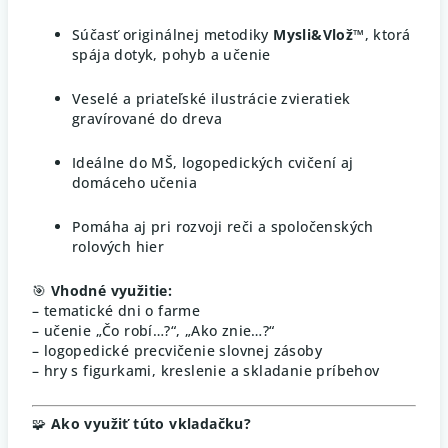
Súčasť originálnej metodiky
Mysli&Vlož™
, ktorá
spája dotyk, pohyb a učenie
Veselé a priateľské ilustrácie zvieratiek
gravírované do dreva
Ideálne do MŠ, logopedických cvičení aj
domáceho učenia
Pomáha aj pri rozvoji reči a spoločenských
rolových hier
🎯
Vhodné využitie:
– tematické dni o farme
– učenie „Čo robí…?“, „Ako znie…?“
– logopedické precvičenie slovnej zásoby
– hry s figurkami, kreslenie a skladanie príbehov
🧩
Ako využiť túto vkladačku?