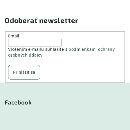
Odoberať newsletter
Email
Vložením e-mailu súhlasíte s
podmienkami ochrany
osobných údajov
Prihlásiť sa
Z
á
p
Facebook
ä
t
i