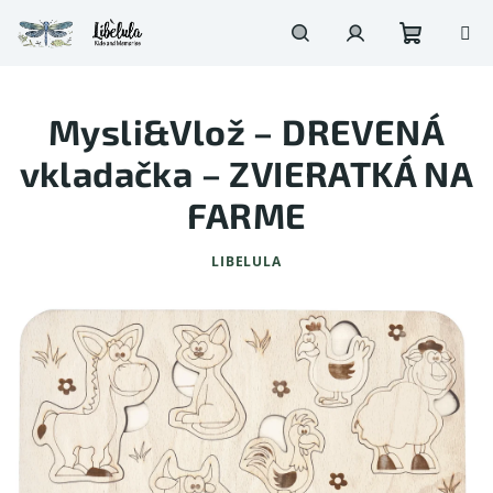
Prejsť
na
obsah
Nákupn
Hľadať
Prihlásenie
Mysli&Vlož – DREVENÁ
košík
vkladačka – ZVIERATKÁ NA
FARME
LIBELULA