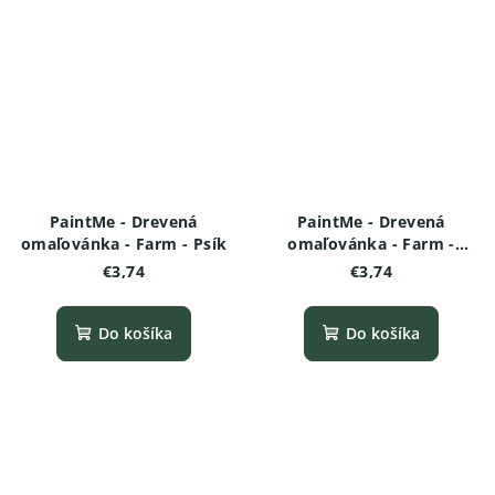
PaintMe - Drevená
PaintMe - Drevená
omaľovánka - Farm - Psík
omaľovánka - Farm -
Ovečka varianta 2
€3,74
€3,74
Do košíka
Do košíka