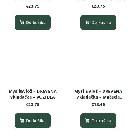
SÚSTAVA (Vesmír)
€23,75
€23,75
Do košíka
Do košíka
Mysli&Vlož – DREVENÁ
Mysli&Vlož – DREVENÁ
vkladačka – VOZIDLÁ
vkladačka – Mačacia
skladačka
€23,75
€18,45
Do košíka
Do košíka