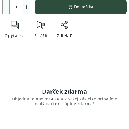
−
+
Do košíka
Opýtať sa
Strážiť
Zdieľať
Darček zdarma
Objednajte nad
19.45 €
a k vašej zásielke pribalíme
malý darček – úplne zdarma!