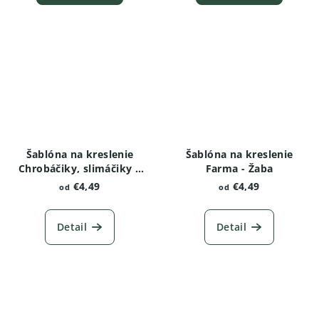
Šablóna na kreslenie
Šablóna na kreslenie
Chrobáčiky, slimáčiky a
Farma - Žaba
červíky - Žižiavka
€4,49
€4,49
od
od
obyčajná
Detail
Detail