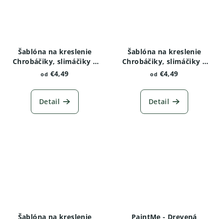
Šablóna na kreslenie
Šablóna na kreslenie
Chrobáčiky, slimáčiky a
Chrobáčiky, slimáčiky a
červíky - Kobylka
červíky - Lienka variant 2
€4,49
€4,49
od
od
Detail
Detail
Šablóna na kreslenie
PaintMe - Drevená