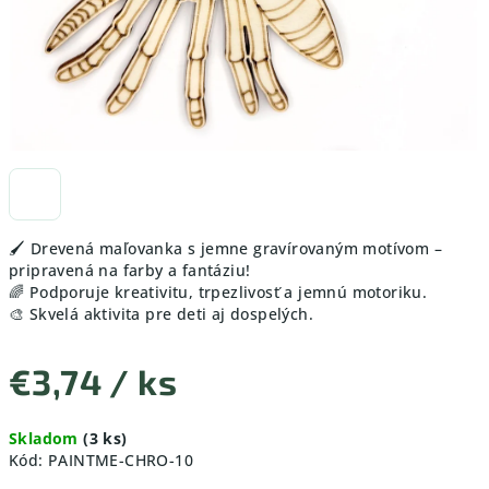
🖌️ Drevená maľovanka s jemne gravírovaným motívom –
pripravená na farby a fantáziu!
🌈 Podporuje kreativitu, trpezlivosť a jemnú motoriku.
🎨 Skvelá aktivita pre deti aj dospelých.
€3,74
/ ks
Jednotková
Skladom
(3 ks)
cena:
Kód:
PAINTME-CHRO-10