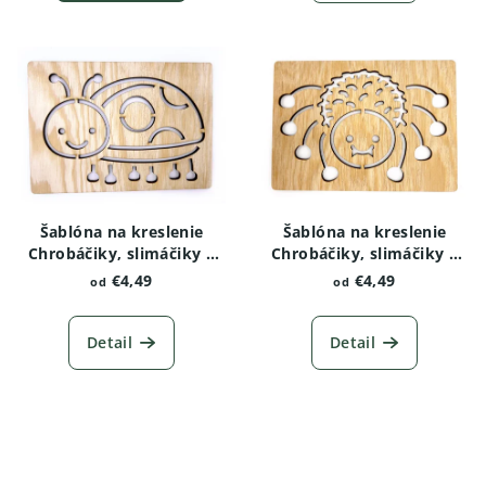
Šablóna na kreslenie
Šablóna na kreslenie
Chrobáčiky, slimáčiky a
Chrobáčiky, slimáčiky a
červíky - Lienka
červíky - Pavúk
€4,49
€4,49
od
od
Detail
Detail