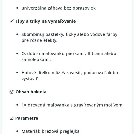
univerzálna zábava bez obrazoviek
🖌️
Tipy a triky na vymaľovanie
Skombinuj pastelky, fixky alebo vodové farby
pre rôzne efekty.
Ozdob si maľovanku pierkami, flitrami alebo
samolepkami.
Hotové dielko môžeš zavesiť, podarovať alebo
vystaviť.
📦
Obsah balenia
1× drevená maľovanka s gravírovaným motívom
📐
Parametre
Materiál: brezová preglejka