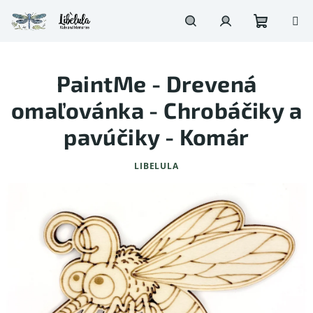
Prejsť
na
obsah
Nákupn
Hľadať
Prihlásenie
PaintMe - Drevená
košík
omaľovánka - Chrobáčiky a
pavúčiky - Komár
LIBELULA