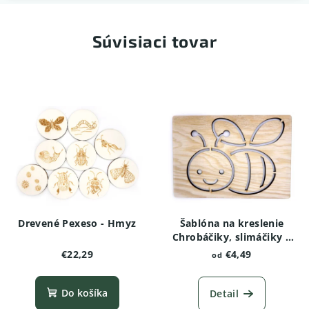
Súvisiaci tovar
Drevené Pexeso - Hmyz
Šablóna na kreslenie
Chrobáčiky, slimáčiky a
červíky - Čmeľ
€22,29
€4,49
od
Do košíka
Detail