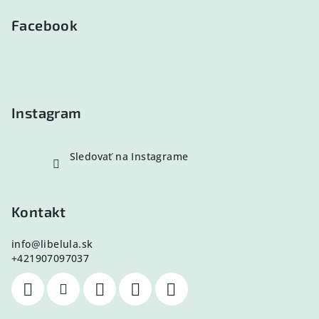
á
p
Facebook
ä
t
i
e
Instagram
Sledovať na Instagrame
Kontakt
info
@
libelula.sk
+421907097037