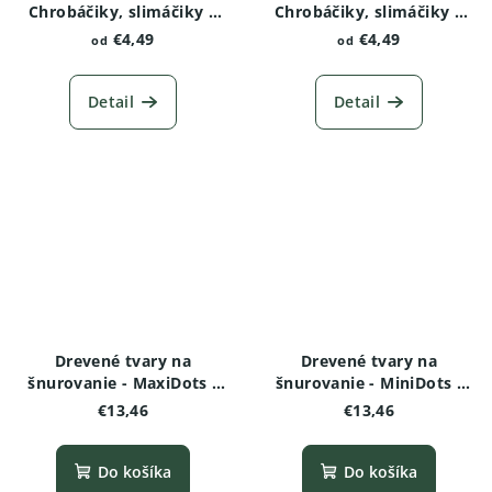
Chrobáčiky, slimáčiky a
Chrobáčiky, slimáčiky a
červíky - Vážka
červíky - Motýľ
€4,49
€4,49
od
od
Detail
Detail
Drevené tvary na
Drevené tvary na
šnurovanie - MaxiDots -
šnurovanie - MiniDots -
Motýľ
Motýľ
€13,46
€13,46
Do košíka
Do košíka