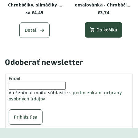
Chrobáčiky, slimáčiky a
omaľovánka - Chrobáčiky
červíky -Dážďovka
a pavúčiky - Chrúst
€4,49
€3,74
od
Do košíka
Detail
Odoberať newsletter
Email
Vložením e-mailu súhlasíte s
podmienkami ochrany
osobných údajov
Prihlásiť sa
Z