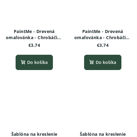
PaintMe - Drevená
PaintMe - Drevená
omaľovánka - Chrobáčiky
omaľovánka - Chrobáčiky
a pavúčiky - Škorpión
a pavúčiky - Nosorožtek
€3,74
€3,74
Do košíka
Do košíka
Šablóna na kreslenie
Šablóna na kreslenie