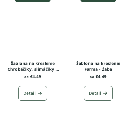
Šablóna na kreslenie
Šablóna na kreslenie
Chrobáčiky, slimáčiky a
Farma - Žaba
červíky - Žižiavka
€4,49
€4,49
od
od
obyčajná
Detail
Detail