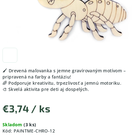
🖌️ Drevená maľovanka s jemne gravírovaným motívom –
pripravená na farby a fantáziu!
🌈 Podporuje kreativitu, trpezlivosť a jemnú motoriku.
🎨 Skvelá aktivita pre deti aj dospelých.
€3,74
/ ks
Jednotková
Skladom
(3 ks)
cena:
Kód:
PAINTME-CHRO-12