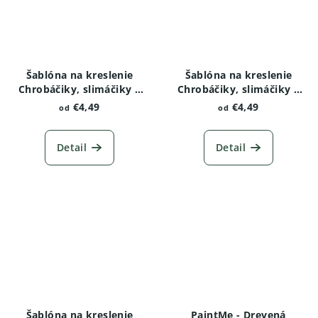
Šablóna na kreslenie
Šablóna na kreslenie
Chrobáčiky, slimáčiky a
Chrobáčiky, slimáčiky a
červíky - Kobylka
červíky - Lienka variant 2
€4,49
€4,49
od
od
Detail
Detail
Šablóna na kreslenie
PaintMe - Drevená