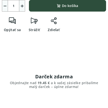
−
+
Do košíka
Opýtať sa
Strážiť
Zdieľať
Darček zdarma
Objednajte nad
19.45 €
a k vašej zásielke pribalíme
malý darček – úplne zdarma!