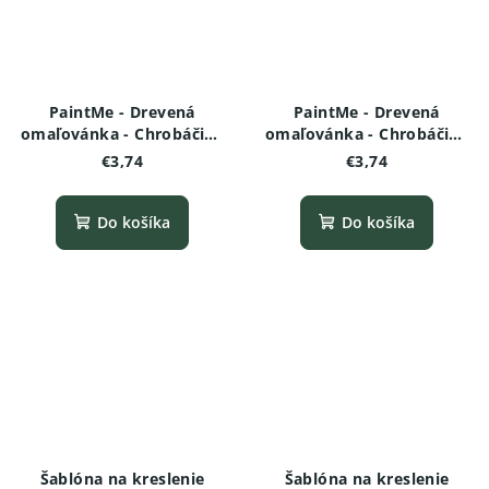
PaintMe - Drevená
PaintMe - Drevená
omaľovánka - Chrobáčiky
omaľovánka - Chrobáčiky
a pavúčiky - Škorpión
a pavúčiky - Nosorožtek
€3,74
€3,74
Do košíka
Do košíka
Šablóna na kreslenie
Šablóna na kreslenie