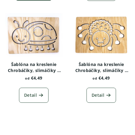
Šablóna na kreslenie
Šablóna na kreslenie
Chrobáčiky, slimáčiky a
Chrobáčiky, slimáčiky a
červíky - Lienka
červíky - Pavúk
€4,49
€4,49
od
od
Detail
Detail