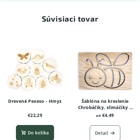
Súvisiaci tovar
Drevené Pexeso - Hmyz
Šablóna na kreslenie
Chrobáčiky, slimáčiky a
červíky - Čmeľ
€22,29
€4,49
od
Do košíka
Detail