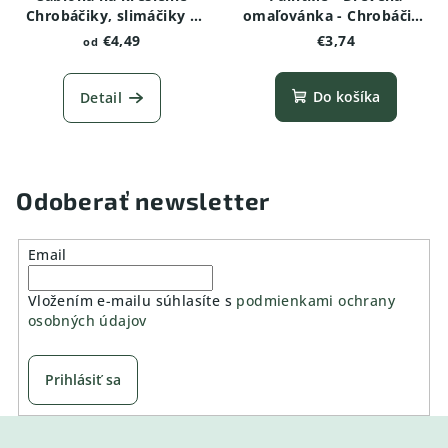
Chrobáčiky, slimáčiky a
omaľovánka - Chrobáčiky
červíky -Dážďovka
a pavúčiky - Chrúst
€4,49
€3,74
od
Do košíka
Detail
Odoberať newsletter
Email
Vložením e-mailu súhlasíte s
podmienkami ochrany
osobných údajov
Prihlásiť sa
Z