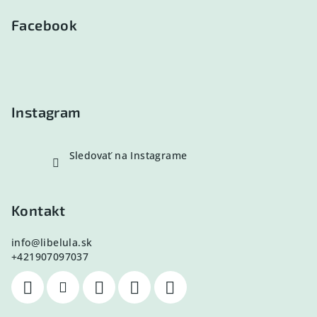
á
p
Facebook
ä
t
i
e
Instagram
Sledovať na Instagrame
Kontakt
info
@
libelula.sk
+421907097037