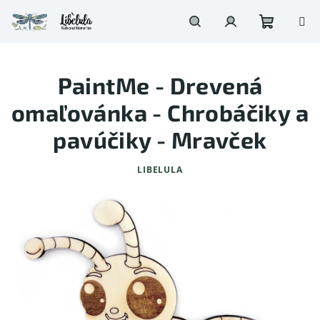
Prejsť
na
obsah
Nákupn
Hľadať
Prihlásenie
PaintMe - Drevená
košík
omaľovánka - Chrobáčiky a
pavúčiky - Mravček
LIBELULA