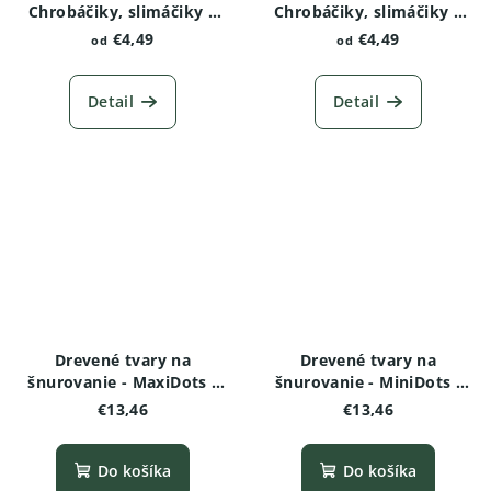
Chrobáčiky, slimáčiky a
Chrobáčiky, slimáčiky a
červíky - Vážka
červíky - Motýľ
€4,49
€4,49
od
od
Detail
Detail
Drevené tvary na
Drevené tvary na
šnurovanie - MaxiDots -
šnurovanie - MiniDots -
Motýľ
Motýľ
€13,46
€13,46
Do košíka
Do košíka