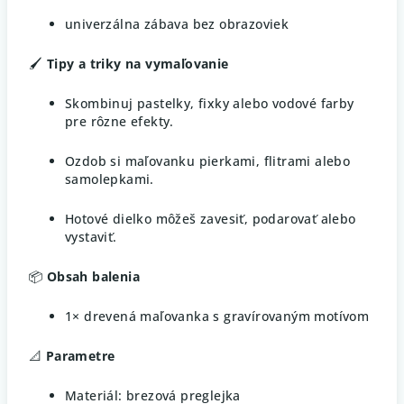
univerzálna zábava bez obrazoviek
🖌️
Tipy a triky na vymaľovanie
Skombinuj pastelky, fixky alebo vodové farby
pre rôzne efekty.
Ozdob si maľovanku pierkami, flitrami alebo
samolepkami.
Hotové dielko môžeš zavesiť, podarovať alebo
vystaviť.
📦
Obsah balenia
1× drevená maľovanka s gravírovaným motívom
📐
Parametre
Materiál: brezová preglejka