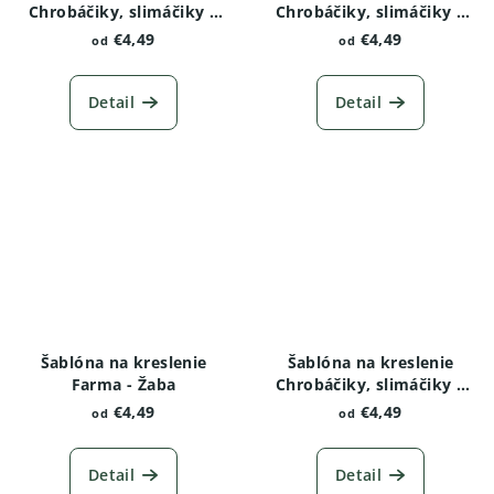
Chrobáčiky, slimáčiky a
Chrobáčiky, slimáčiky a
červíky - Vážka
červíky - Žižiavka
€4,49
€4,49
od
od
obyčajná
Detail
Detail
Šablóna na kreslenie
Šablóna na kreslenie
Farma - Žaba
Chrobáčiky, slimáčiky a
červíky - Kobylka
€4,49
€4,49
od
od
Detail
Detail