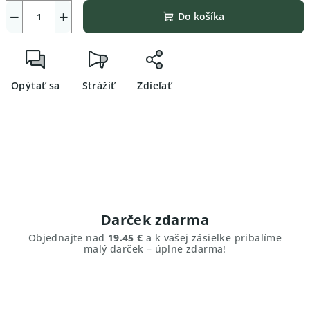
−
+
Do košíka
Opýtať sa
Strážiť
Zdieľať
Darček zdarma
Objednajte nad
19.45 €
a k vašej zásielke pribalíme
malý darček – úplne zdarma!