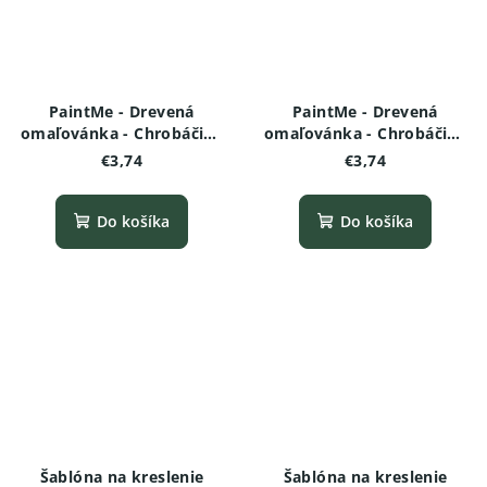
PaintMe - Drevená
PaintMe - Drevená
omaľovánka - Chrobáčiky
omaľovánka - Chrobáčiky
a pavúčiky - Škorpión
a pavúčiky - Nosorožtek
€3,74
€3,74
Do košíka
Do košíka
Šablóna na kreslenie
Šablóna na kreslenie