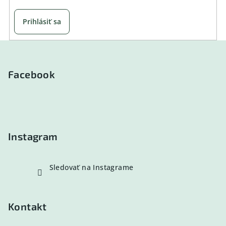
Prihlásiť sa
Z
á
p
Facebook
ä
t
i
e
Instagram
Sledovať na Instagrame
Kontakt