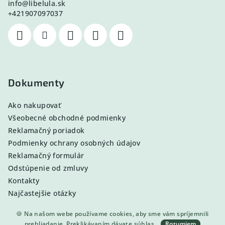
info
@
libelula.sk
+421907097037
Dokumenty
Ako nakupovať
Všeobecné obchodné podmienky
Reklamačný poriadok
Podmienky ochrany osobných údajov
Reklamačný formulár
Odstúpenie od zmluvy
Kontakty
Najčastejšie otázky
🍪 Na našom webe používame cookies, aby sme vám spríjemnili
prehliadanie. Preklikávaním dávate súhlas.
Rozumiem
Copyright 2026
Libelula
. Všetky práva vyhradené.