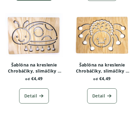
Šablóna na kreslenie
Šablóna na kreslenie
Chrobáčiky, slimáčiky a
Chrobáčiky, slimáčiky a
červíky - Lienka
červíky - Pavúk
€4,49
€4,49
od
od
Detail
Detail