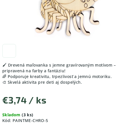
🖌️ Drevená maľovanka s jemne gravírovaným motívom –
pripravená na farby a fantáziu!
🌈 Podporuje kreativitu, trpezlivosť a jemnú motoriku.
🎨 Skvelá aktivita pre deti aj dospelých.
€3,74
/ ks
Jednotková
Skladom
(3 ks)
cena:
Kód:
PAINTME-CHRO-5