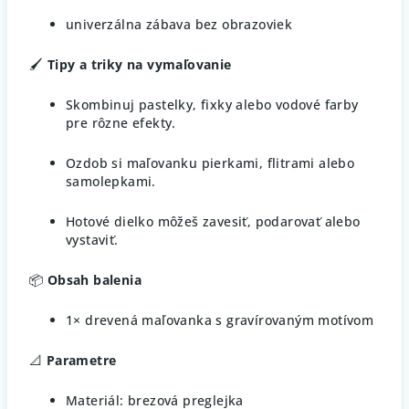
univerzálna zábava bez obrazoviek
🖌️
Tipy a triky na vymaľovanie
Skombinuj pastelky, fixky alebo vodové farby
pre rôzne efekty.
Ozdob si maľovanku pierkami, flitrami alebo
samolepkami.
Hotové dielko môžeš zavesiť, podarovať alebo
vystaviť.
📦
Obsah balenia
1× drevená maľovanka s gravírovaným motívom
📐
Parametre
Materiál: brezová preglejka