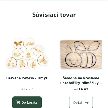
Súvisiaci tovar
Drevené Pexeso - Hmyz
Šablóna na kreslenie
Chrobáčiky, slimáčiky a
červíky - Čmeľ
€22,29
€4,49
od
Do košíka
Detail