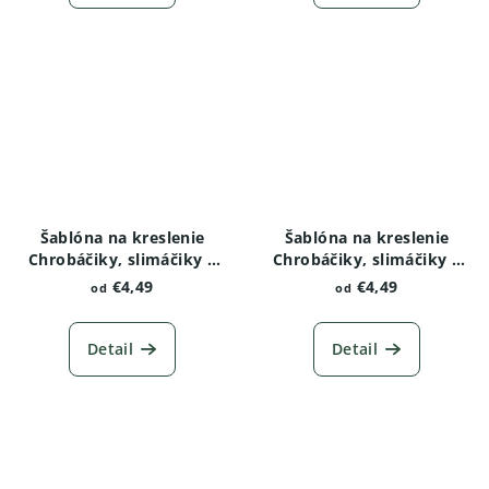
Šablóna na kreslenie
Šablóna na kreslenie
Chrobáčiky, slimáčiky a
Chrobáčiky, slimáčiky a
červíky - Lienka variant 2
červíky - Motýľ
€4,49
€4,49
od
od
Detail
Detail