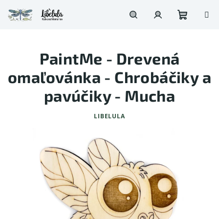
Prejsť
na
obsah
Nákupn
Hľadať
Prihlásenie
PaintMe - Drevená
košík
omaľovánka - Chrobáčiky a
pavúčiky - Mucha
LIBELULA