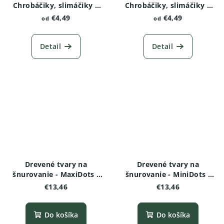
Chrobáčiky, slimáčiky a
Chrobáčiky, slimáčiky a
červíky - Vážka
červíky - Motýľ
€4,49
€4,49
od
od
Detail
Detail
Drevené tvary na
Drevené tvary na
šnurovanie - MaxiDots -
šnurovanie - MiniDots -
Motýľ
Motýľ
€13,46
€13,46
Do košíka
Do košíka