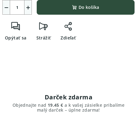
−
+
Do košíka
Opýtať sa
Strážiť
Zdieľať
Darček zdarma
Objednajte nad
19.45 €
a k vašej zásielke pribalíme
malý darček – úplne zdarma!