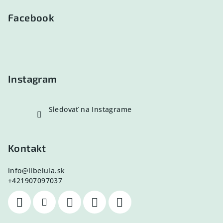
á
p
Facebook
ä
t
i
e
Instagram
Sledovať na Instagrame
Kontakt
info
@
libelula.sk
+421907097037