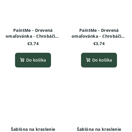
PaintMe - Drevená
PaintMe - Drevená
omaľovánka - Chrobáčiky
omaľovánka - Chrobáčiky
a pavúčiky - Škorpión
a pavúčiky - Nosorožtek
€3,74
€3,74
Do košíka
Do košíka
Šablóna na kreslenie
Šablóna na kreslenie