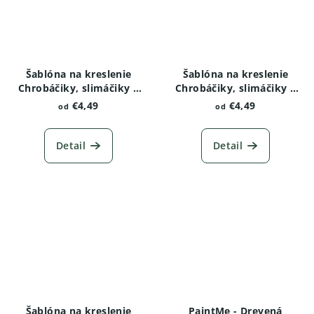
Šablóna na kreslenie
Šablóna na kreslenie
Chrobáčiky, slimáčiky a
Chrobáčiky, slimáčiky a
červíky - Kobylka
červíky - Lienka variant 2
€4,49
€4,49
od
od
Detail
Detail
Šablóna na kreslenie
PaintMe - Drevená