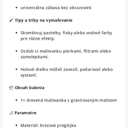
univerzálna zábava bez obrazoviek
🖌️
Tipy a triky na vymaľovanie
Skombinuj pastelky, fixky alebo vodové farby
pre rôzne efekty.
Ozdob si maľovanku pierkami, flitrami alebo
samolepkami.
Hotové dielko môžeš zavesiť, podarovať alebo
vystaviť.
📦
Obsah balenia
1× drevená maľovanka s gravírovaným motívom
📐
Parametre
Materiál: brezová preglejka