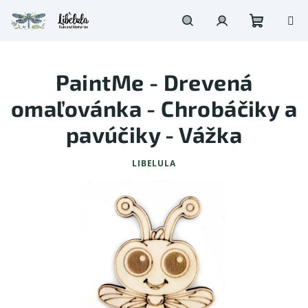
Prejsť
na
obsah
Nákupn
Hľadať
Prihlásenie
PaintMe - Drevená
košík
omaľovánka - Chrobáčiky a
pavúčiky - Vážka
LIBELULA