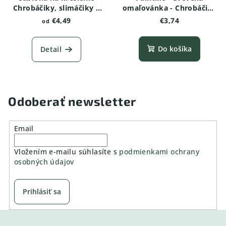
Chrobáčiky, slimáčiky a
omaľovánka - Chrobáčiky
červíky -Dážďovka
a pavúčiky - Chrúst
€4,49
€3,74
od
Do košíka
Detail
Odoberať newsletter
Email
Vložením e-mailu súhlasíte s
podmienkami ochrany
osobných údajov
Prihlásiť sa
Z