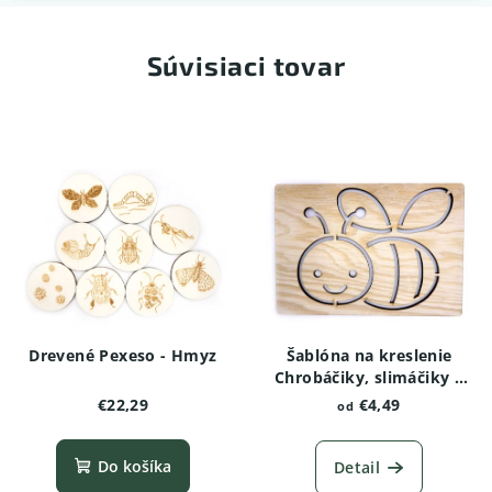
Súvisiaci tovar
Drevené Pexeso - Hmyz
Šablóna na kreslenie
Chrobáčiky, slimáčiky a
červíky - Čmeľ
€22,29
€4,49
od
Do košíka
Detail