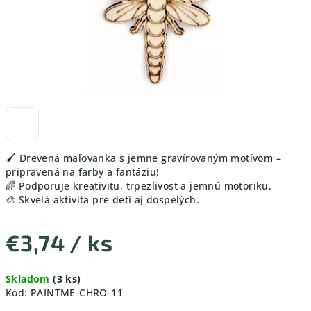
🖌️ Drevená maľovanka s jemne gravírovaným motívom –
pripravená na farby a fantáziu!
🌈 Podporuje kreativitu, trpezlivosť a jemnú motoriku.
🎨 Skvelá aktivita pre deti aj dospelých.
€3,74
/ ks
Jednotková
Skladom
(3 ks)
cena:
Kód:
PAINTME-CHRO-11