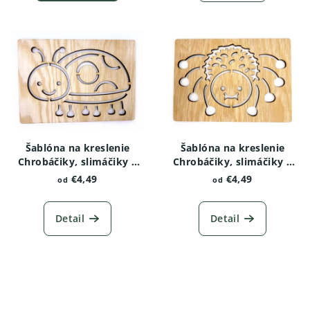
Šablóna na kreslenie
Šablóna na kreslenie
Chrobáčiky, slimáčiky a
Chrobáčiky, slimáčiky a
červíky - Lienka
červíky - Pavúk
€4,49
€4,49
od
od
Detail
Detail