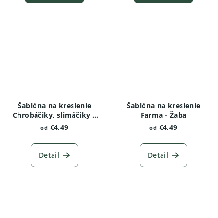
Šablóna na kreslenie
Šablóna na kreslenie
Chrobáčiky, slimáčiky a
Farma - Žaba
červíky - Žižiavka
€4,49
€4,49
od
od
obyčajná
Detail
Detail