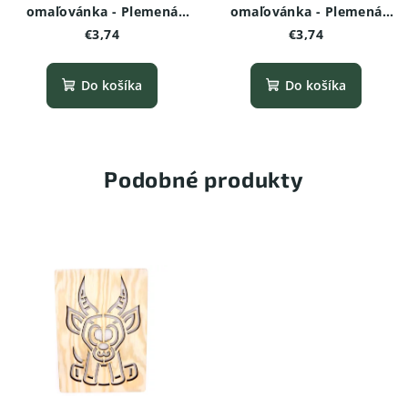
omaľovánka - Plemená
omaľovánka - Plemená
psov -Taliansky chrtík
psov - Jazvečík
€3,74
€3,74
Do košíka
Do košíka
Podobné produkty