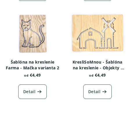
Šablóna na kreslenie
KresliSoMnou - Šablóna
Farma - Mačka varianta 2
na kreslenie - Objekty -
Farma s veterným
€4,49
€4,49
od
od
mlynom
Detail
Detail