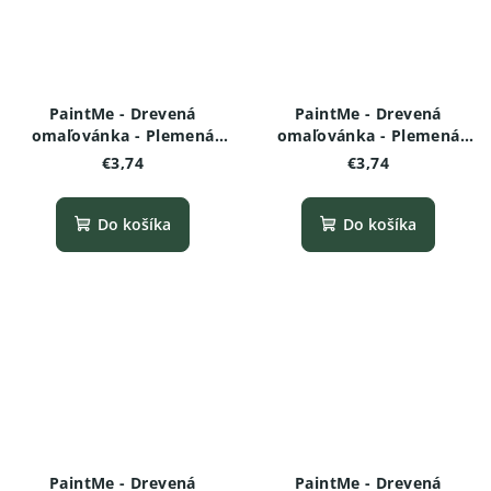
PaintMe - Drevená
PaintMe - Drevená
omaľovánka - Plemená
omaľovánka - Plemená
psov -Nemecký ovčiak
psov - Maltézsky psík
€3,74
€3,74
Do košíka
Do košíka
PaintMe - Drevená
PaintMe - Drevená