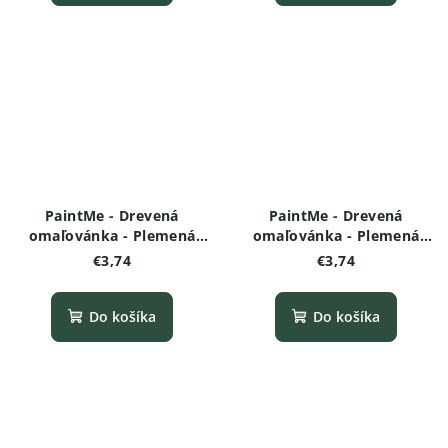
PaintMe - Drevená
PaintMe - Drevená
omaľovánka - Plemená
omaľovánka - Plemená
psov -Dalmatínec
psov - Český teriér
€3,74
€3,74
Do košíka
Do košíka