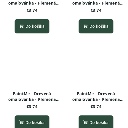
omaľovánka - Plemená
omaľovánka - Plemená
psov - Rottweiler
psov - Boxer
€3,74
€3,74
Do košíka
Do košíka
PaintMe - Drevená
PaintMe - Drevená
omaľovánka - Plemená
omaľovánka - Plemená
psov - Čivava
psov -Bulteriér
€3,74
€3,74
Do košíka
Do košíka