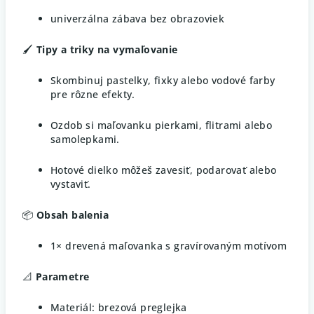
univerzálna zábava bez obrazoviek
🖌️
Tipy a triky na vymaľovanie
Skombinuj pastelky, fixky alebo vodové farby
pre rôzne efekty.
Ozdob si maľovanku pierkami, flitrami alebo
samolepkami.
Hotové dielko môžeš zavesiť, podarovať alebo
vystaviť.
📦
Obsah balenia
1× drevená maľovanka s gravírovaným motívom
📐
Parametre
Materiál: brezová preglejka