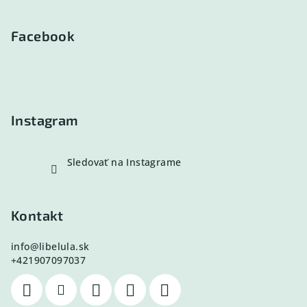
á
p
Facebook
ä
t
i
e
Instagram
Sledovať na Instagrame
Kontakt
info
@
libelula.sk
+421907097037