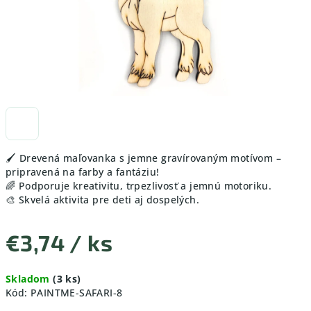
🖌️ Drevená maľovanka s jemne gravírovaným motívom –
pripravená na farby a fantáziu!
🌈 Podporuje kreativitu, trpezlivosť a jemnú motoriku.
🎨 Skvelá aktivita pre deti aj dospelých.
€3,74
/ ks
Jednotková
Skladom
(3 ks)
cena:
Kód:
PAINTME-SAFARI-8