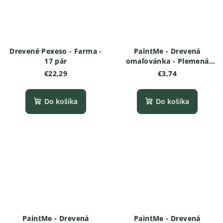
Drevené Pexeso - Farma -
PaintMe - Drevená
17 pár
omaľovánka - Plemená
psov - Americký
€22,29
€3,74
stafordšírsky teriér
Do košíka
Do košíka
PaintMe - Drevená
PaintMe - Drevená