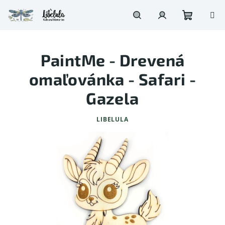
Prejsť
na
obsah
Nákupn
Hľadať
Prihlásenie
PaintMe - Drevená
košík
omaľovánka - Safari -
Gazela
LIBELULA