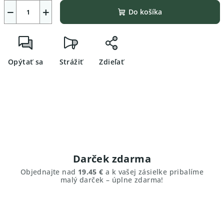
−
+
Do košíka
Opýtať sa
Strážiť
Zdieľať
Darček zdarma
Objednajte nad
19.45 €
a k vašej zásielke pribalíme
malý darček – úplne zdarma!