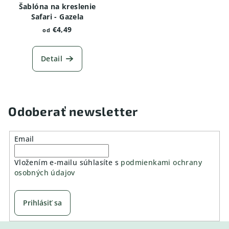
Šablóna na kreslenie
Safari - Gazela
€4,49
od
Detail
Odoberať newsletter
Email
Vložením e-mailu súhlasíte s
podmienkami ochrany
osobných údajov
Prihlásiť sa
Z